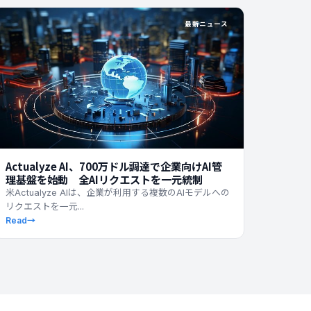
最新ニュース
Actualyze AI、700万ドル調達で企業向けAI管
理基盤を始動 全AIリクエストを一元統制
米Actualyze AIは、企業が利用する複数のAIモデルへの
リクエストを一元...
Read
→