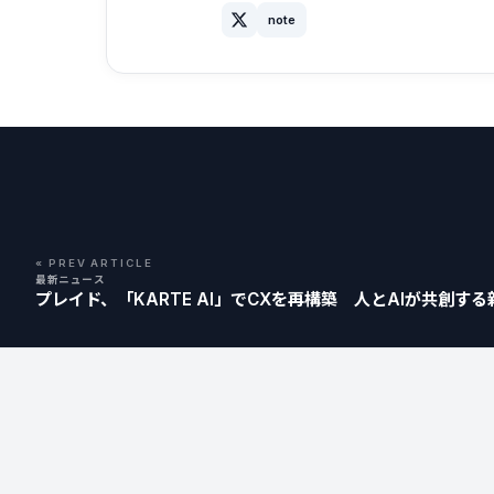
note
« PREV ARTICLE
最新ニュース
プレイド、「KARTE AI」でCXを再構築 人とAIが共創す