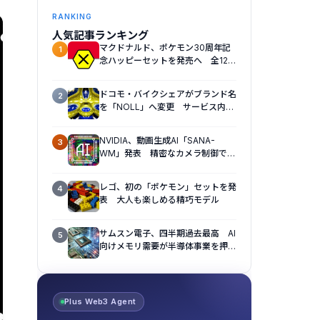
RANKING
人気記事ランキング
マクドナルド、ポケモン30周年記
1
念ハッピーセットを発売へ 全12種
のおもちゃを展開
ドコモ・バイクシェアがブランド名
2
を「NOLL」へ変更 サービス内容
も刷新へ
NVIDIA、動画生成AI「SANA-
3
WM」発表 精密なカメラ制御で視
点操作に対応
レゴ、初の「ポケモン」セットを発
4
表 大人も楽しめる精巧モデル
サムスン電子、四半期過去最高 AI
5
向けメモリ需要が半導体事業を押し
上げ
Plus Web3 Agent