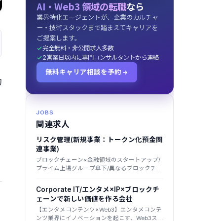
AI・Web3 領域の転職
なら
業界特化エージェントが、企業のカルチャ
ー・技術スタックまで踏まえてキャリアを
ご提案します。
完全無料・非公開求人多数
2営業日以内に専門コンサルタントから連絡
無料キャリア相談を予約
的
JOBS
関連求人
リスク管理(新規事業：トークン化預金関
連事業)
ブロックチェーン×金融領域のスタートアップ/
プライム上場グループ傘下/異なるブロックチェ
ーンを接続する独自インターオペラビリティ技
術が強み
Corporate IT/エンタメ×IP×ブロックチ
ェーンで新しい価値を作る会社
【エンタメコンテンツ×Web3】エンタメコンテ
ンツ業界にイノベーションを起こす、Web3スタ