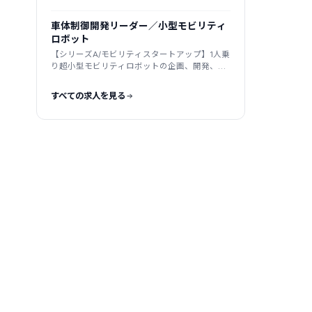
ートアップ
車体制御開発リーダー／小型モビリティ
ロボット
【シリーズA/モビリティスタートアップ】1人乗
り超小型モビリティロボットの企画、開発、製
造、販売
すべての求人を見る