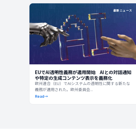
最新ニュース
EUでAI透明性義務が適用開始 AIとの対話通知
や特定の生成コンテンツ表示を義務化
欧州連合（EU）でAIシステムの透明性に関する新たな
義務が適用された。欧州委員会...
Read
→