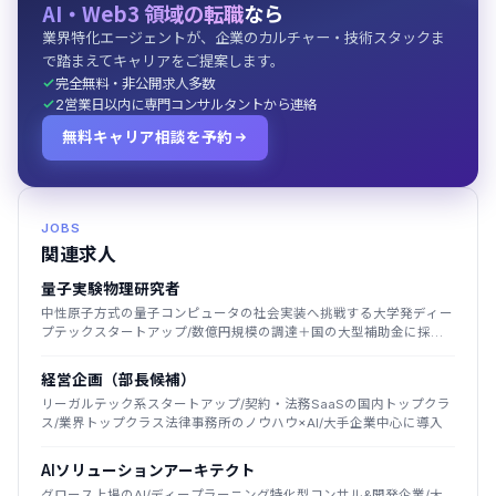
AI・Web3 領域の転職
なら
業界特化エージェントが、企業のカルチャー・技術スタックま
で踏まえてキャリアをご提案します。
完全無料・非公開求人多数
2営業日以内に専門コンサルタントから連絡
無料キャリア相談を予約
JOBS
関連求人
量子実験物理研究者
中性原子方式の量子コンピュータの社会実装へ挑戦する大学発ディー
プテックスタートアップ/数億円規模の調達＋国の大型補助金に採
択/2025年創業
経営企画（部長候補）
リーガルテック系スタートアップ/契約・法務SaaSの国内トップクラ
ス/業界トップクラス法律事務所のノウハウ×AI/大手企業中心に導入
AIソリューションアーキテクト
グロース上場のAI/ディープラーニング特化型コンサル&開発企業/大