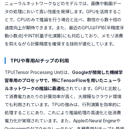
ニューラルネットワークなどのモデルでは、画像や動画デー
タの処理において高い性能を発揮します。GPUを活用するこ
とで、CPUのみで推論を行う場合と比べ、数倍から数十倍の
速度向上が期待できます。また、最近のGPUはFP16(半精度浮
動小数点)やINT8(量子化演算)にも対応しており、メモリ消費
を抑えながら計算精度を確保する技術が進化しています。
TPUや専用AIチップの利用
TPU(Tensor Processing Unit)は、
Googleが開発した機械学
習専用のプロセッサで、特にTensorFlowを用いたニューラ
ルネットワークの推論に最適化
されています。GPUと比較し
て消費電力あたりの計算効率が高く、大規模なクラウド環境
でも利用されています。TPUの強みは、行列演算を効率的に
処理することにあり、これにより推論処理の高速化と低消費
電力化が実現されています。また、AppleのNeural Engineや
QualcommのAIアクセラレータなど、各種専用AIチップも登場