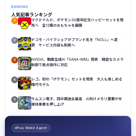
RANKING
人気記事ランキング
マクドナルド、ポケモン30周年記念ハッピーセットを発
1
売へ 全12種のおもちゃを展開
ドコモ・バイクシェアがブランド名を「NOLL」へ変
2
更 サービス内容も刷新へ
NVIDIA、動画生成AI「SANA-WM」発表 精密なカメラ
3
制御で視点操作に対応
レゴ、初の「ポケモン」セットを発表 大人も楽しめる
4
精巧モデル
サムスン電子、四半期過去最高 AI向けメモリ需要が半
5
導体事業を押し上げ
Plus Web3 Agent