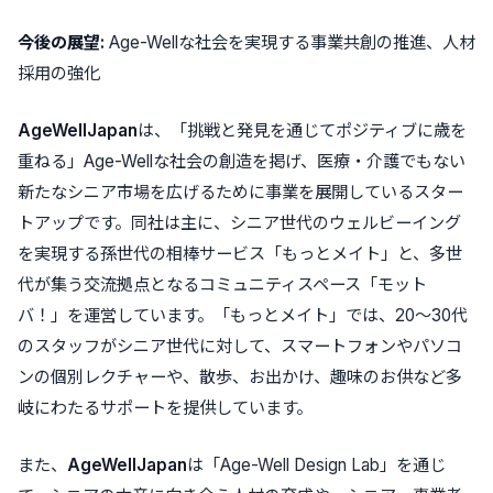
今後の展望:
Age-Wellな社会を実現する事業共創の推進、人材
採用の強化
AgeWellJapan
は、
「挑戦と発見を通じてポジティブに歳を
重ねる」Age-Wellな社会の創造
を掲げ、医療・介護でもない
新たなシニア市場を広げるために事業を展開しているスター
トアップです。同社は主に、シニア世代のウェルビーイング
を実現する孫世代の相棒サービス
「もっとメイト」
と、多世
代が集う交流拠点となるコミュニティスペース
「モット
バ！」
を運営しています。
「もっとメイト」
では、
20〜30代
のスタッフがシニア世代に対して、スマートフォンやパソコ
ンの個別レクチャーや、散歩、お出かけ、趣味のお供など多
岐にわたるサポートを提供
しています。
また、
AgeWellJapan
は
「Age-Well Design Lab」
を通じ