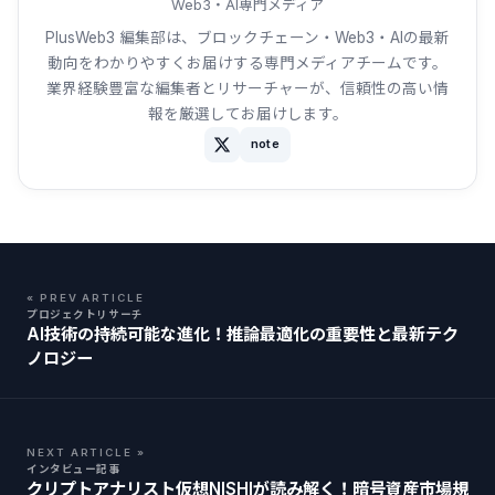
Web3・AI専門メディア
PlusWeb3 編集部は、ブロックチェーン・Web3・AIの最新
動向をわかりやすくお届けする専門メディアチームです。
業界経験豊富な編集者とリサーチャーが、信頼性の高い情
報を厳選してお届けします。
note
« PREV ARTICLE
プロジェクトリサーチ
AI技術の持続可能な進化！推論最適化の重要性と最新テク
ノロジー
NEXT ARTICLE »
インタビュー記事
クリプトアナリスト仮想NISHIが読み解く！暗号資産市場規