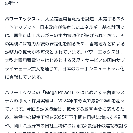
の強化
パワーエックス
は、
大型定置用蓄電池を製造・販売する
スタ
ートアップです。日本政府が決定したエネルギー基本計画で
は、再生可能エネルギーの主力電源化が掲げられており、そ
の実現には電力系統の安定化を図るため、蓄電池などによる
調整力の拡大が不可欠とされています。パワーエックスは、
大型定置用蓄電池をはじめとする製品・サービスの国内サプ
ライチェーン拡大を通じて、日本のカーボンニュートラル化
に貢献
しています。
パワーエックスの
「Mega Power」
をはじめとする蓄電シス
テムの導入・採用実績は、2024年末時点で累計1GWhを超え
ています。今回の調達資金は、拡大する顧客需要に応えるた
め、稼働中の提携工場を2025年下半期を目処に増床する計画
や、岡山県玉野市の自社工場における第2製造棟の建設検討な