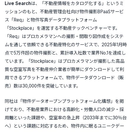
Live Search
は、「不動産情報をカタログ化する」というミ
ッションのもと、不動産管理会社向け物件撮影BPaaSサービ
ス
「Req」
と物件写真データプラットフォーム
「Stockplace」
を運営する不動産テックベンチャーです。
「Req」
は
プロカメラマンへの撮影・間取り図作成をシステ
ムを通して依頼できる不動産特化のサービス
で、2025年1月時
点で5万件超の物件撮影と、累計導入社数で業界No.1を達成し
ています。
「Stockplace」
はプロカメラマンが撮影した
高品
質な空室写真を不動産仲介業者が簡単にダウンロードして利
用できるプラットフォーム
で、物件データダウンロード（販
売）数は30,000件を突破しています。
同社は
「物件データオープンプラットフォーム化構想」
を掲
げており、不動産業界における高齢化・労働人口の減少・採
用難といった課題や、空室率の急上昇（2033年までに30％台
へ）という課題に対応するため、
物件内に眠るユニークデー