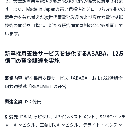
ど、
大型定置用蓄電池の製造能力の段階的拡大
に活用されま
す。また、Made in Japanの高い信頼性とグローバル市場での
競争力を兼ね備えた
次世代蓄電池製品および高度な電池制御
技術の開発
を目指し、新たな研究開発体制の発足も計画して
います。
新卒採用支援サービスを提供するABABA、12.5
億円の資金調達を実施
事業内容:
新卒採用支援サービス「ABABA」および就活版全
国共通模試「REALME」の運営
調達金額:
12.5億円
引受先
: DBJキャピタル、JPインベストメント、SMBCベンチ
ャーキャピタル、三菱UFJキャピタル、デライト・ベンチャ