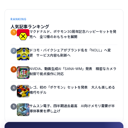
RANKING
人気記事ランキング
マクドナルド、ポケモン30周年記念ハッピーセットを発
1
売へ 全12種のおもちゃを展開
ドコモ・バイクシェアがブランド名を「NOLL」へ変
2
更 サービス内容も刷新へ
NVIDIA、動画生成AI「SANA-WM」発表 精密なカメラ
3
制御で視点操作に対応
レゴ、初の「ポケモン」セットを発表 大人も楽しめる
4
精巧モデル
サムスン電子、四半期過去最高 AI向けメモリ需要が半
5
導体事業を押し上げ