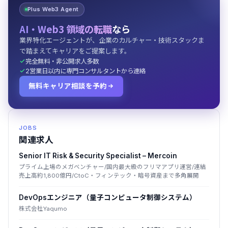
Plus Web3 Agent
AI・Web3 領域の転職
なら
業界特化エージェントが、企業のカルチャー・技術スタックま
で踏まえてキャリアをご提案します。
完全無料・非公開求人多数
2営業日以内に専門コンサルタントから連絡
無料キャリア相談を予約
JOBS
関連求人
Senior IT Risk & Security Specialist – Mercoin
プライム上場のメガベンチャー/国内最大級のフリマアプリ運営/連結
売上高約1,800億円/CtoC・フィンテック・暗号資産まで多角展開
DevOpsエンジニア（量子コンピュータ制御システム）
株式会社Yaqumo