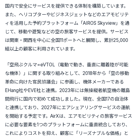
国内で安全にサービスを提供できる体制を構築しています。
また、ヘリコプターやビジネスジェットなどのエアモビリテ
ィを活用した予約プラットフォーム
「AIROS Skyview」
を通
じて、
移動や遊覧などの空の旅客サービス
を提供。サービス
は関東・関西を中心に全国11ポートへと展開し、累計25,000
組以上の顧客に利用されています。
「空飛ぶクルマ=eVTOL
（電動で動き、垂直に離着陸が可能
な機体）」に関する取り組みとして、2018年から「空の移動
革命に向けた官民協議会」に参画し、機体メーカーである
EHang社やEVE社と連携。2023年には
無操縦者航空機の離島
間飛行に国内で初めて成功
しました。現在、全国17の自治体
と連携しており、2027年にエアシェアリングサービスの運航
を開始する予定です。AirXは、
エアモビリティの旅客サービス
に必要な要素を1つのプラットフォームに垂直統合
しており、
これによりコストを抑え、顧客に「リーズナブルな価格」と