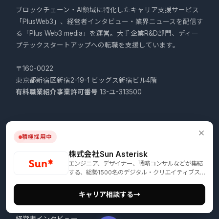
ブロックチェーン・AI領域に特化したキャリア支援サービス
「PlusWeb3」、経営者インタビュー・業界ニュースを配信す
る「Plus Web3 media」を運営。大手企業R&D部門、ディー
プテックスタートアップへの転職を支援しています。
〒160-0022
東京都新宿区新宿2-19-1 ビッグス新宿ビル4階
有料職業紹介事業許可番号
13-ユ-313500
サービス
積極採用中
無料キャリア相談
株式会社Sun Asterisk
エンジニア、デザイナー、戦略コンサルなどが集結
提携企業一覧
する、総勢1500名のデジタル・クリエイティブス
タジオ
求人一覧
キャリア相談する
→
経営者インタビュー