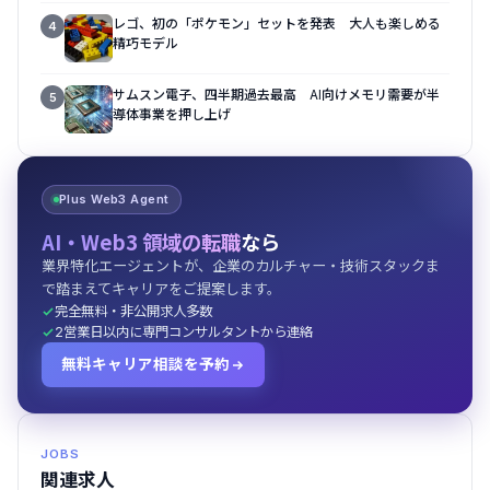
レゴ、初の「ポケモン」セットを発表 大人も楽しめる
4
精巧モデル
サムスン電子、四半期過去最高 AI向けメモリ需要が半
5
導体事業を押し上げ
Plus Web3 Agent
AI・Web3 領域の転職
なら
業界特化エージェントが、企業のカルチャー・技術スタックま
で踏まえてキャリアをご提案します。
完全無料・非公開求人多数
2営業日以内に専門コンサルタントから連絡
無料キャリア相談を予約
JOBS
関連求人