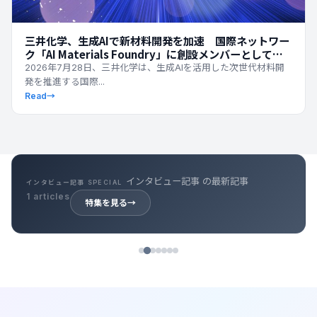
三井化学、生成AIで新材料開発を加速 国際ネットワー
ク「AI Materials Foundry」に創設メンバーとして参
画
2026年7月28日、三井化学は、生成AIを活用した次世代材料開
発を推進する国際...
Read
→
キャリア記事 の最新記事
キャリア記事 SPECIAL
39 articles
特集を見る
→