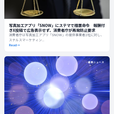
写真加工アプリ「SNOW」にステマで措置命令 報酬付
きX投稿で広告表示せず、消費者庁が再発防止要求
消費者庁は写真加工アプリ「SNOW」の提供事業者2社に対し、
ステルスマーケティン...
Read
→
最新ニュース