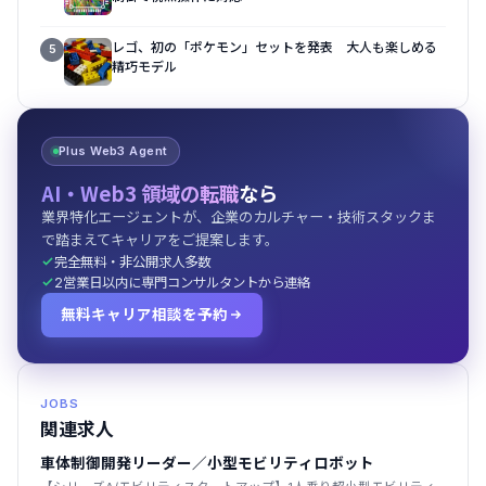
レゴ、初の「ポケモン」セットを発表 大人も楽しめる
5
精巧モデル
Plus Web3 Agent
AI・Web3 領域の転職
なら
業界特化エージェントが、企業のカルチャー・技術スタックま
で踏まえてキャリアをご提案します。
完全無料・非公開求人多数
2営業日以内に専門コンサルタントから連絡
無料キャリア相談を予約
JOBS
関連求人
車体制御開発リーダー／小型モビリティロボット