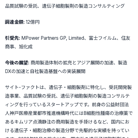
品質試験の受託、遺伝子細胞製剤の製造コンサルティング
調達金額:
12億円
引受先:
MPower Partners GP, Limited、富士フイルム、住友
商事、旭化成
今後の展望:
商用製造体制の拡充とアジア展開の加速、製造
DXの加速と自社製造基盤への実装展開
サイト-ファクトは、
遺伝子・細胞製剤に特化
し、受託開発製
造事業、品質試験の受託、遺伝子細胞製剤の製造コンサルテ
ィングを行っているスタートアップです。前身の公益財団法
人神戸医療産業都市推進機構時代にはB細胞性腫瘍の治療薬で
ある
キムリア点滴静注
の商用製造を手掛けるなど、
国内にお
ける遺伝子・細胞治療の製造分野で先駆的な実績
を持ってい