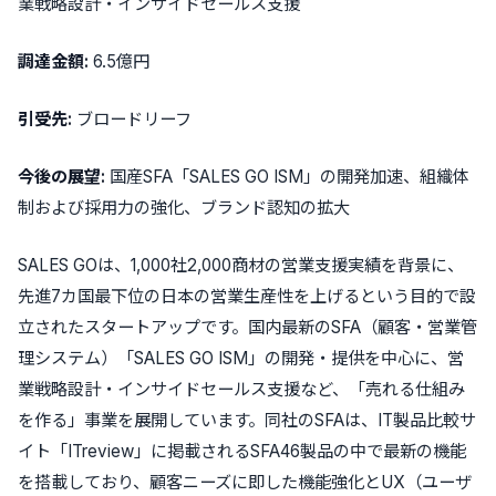
業戦略設計・インサイドセールス支援
調達金額:
6.5億円
引受先:
ブロードリーフ
今後の展望:
国産SFA「SALES GO ISM」の開発加速、組織体
制および採用力の強化、ブランド認知の拡大
SALES GOは、1,000社2,000商材の営業支援実績を背景に、
先進7カ国最下位の日本の営業生産性を上げるという目的で設
立されたスタートアップです。国内最新のSFA（顧客・営業管
理システム）
「SALES GO ISM」
の開発・提供を中心に、営
業戦略設計・インサイドセールス支援など、「売れる仕組み
を作る」事業を展開しています。同社のSFAは、IT製品比較サ
イト「ITreview」に掲載される
SFA46製品の中で最新の機能
を搭載
しており、顧客ニーズに即した機能強化とUX（ユーザ