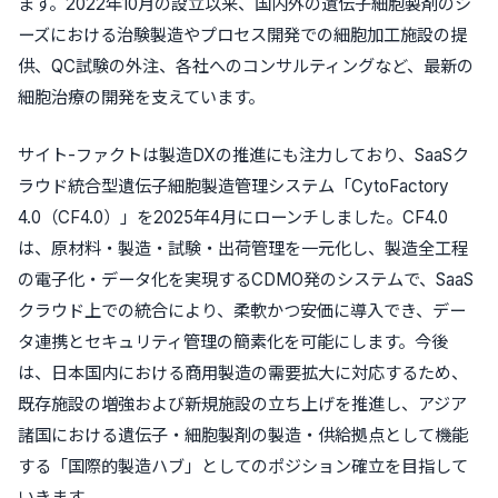
ます。2022年10月の設立以来、国内外の遺伝子細胞製剤のシ
ーズにおける治験製造やプロセス開発での細胞加工施設の提
供、QC試験の外注、各社へのコンサルティングなど、最新の
細胞治療の開発を支えています。
サイト-ファクトは製造DXの推進にも注力しており、SaaSク
ラウド統合型遺伝子細胞製造管理システム
「CytoFactory
4.0（CF4.0）」
を2025年4月にローンチしました。
CF4.0
は、原材料・製造・試験・出荷管理を一元化し、製造全工程
の電子化・データ化を実現するCDMO発のシステムで、SaaS
クラウド上での統合により、柔軟かつ安価に導入でき、
デー
タ連携とセキュリティ管理の簡素化
を可能にします。今後
は、日本国内における商用製造の需要拡大に対応するため、
既存施設の増強および新規施設の立ち上げを推進し、アジア
諸国における遺伝子・細胞製剤の製造・供給拠点として機能
する「国際的製造ハブ」としてのポジション確立を目指して
いきます。