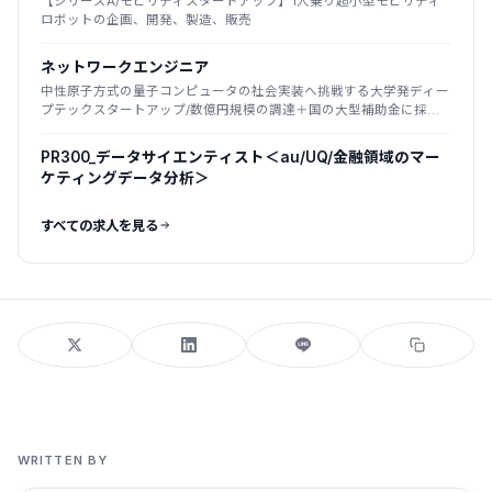
【シリーズA/モビリティスタートアップ】1人乗り超小型モビリティ
ロボットの企画、開発、製造、販売
ネットワークエンジニア
中性原子方式の量子コンピュータの社会実装へ挑戦する大学発ディー
プテックスタートアップ/数億円規模の調達＋国の大型補助金に採
択/2025年創業
PR300_データサイエンティスト＜au/UQ/金融領域のマー
ケティングデータ分析＞
すべての求人を見る
WRITTEN BY