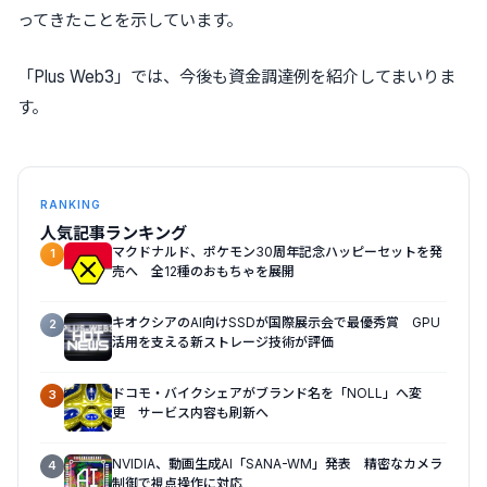
ってきたことを示しています。
「Plus Web3」では、今後も資金調達例を紹介してまいりま
す。
RANKING
人気記事ランキング
マクドナルド、ポケモン30周年記念ハッピーセットを発
1
売へ 全12種のおもちゃを展開
キオクシアのAI向けSSDが国際展示会で最優秀賞 GPU
2
活用を支える新ストレージ技術が評価
ドコモ・バイクシェアがブランド名を「NOLL」へ変
3
更 サービス内容も刷新へ
NVIDIA、動画生成AI「SANA-WM」発表 精密なカメラ
4
制御で視点操作に対応