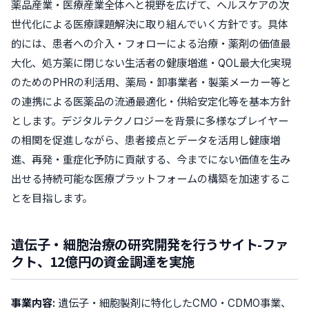
薬品産業・医療産業全体へと視野を広げて、ヘルスケアの次
世代化による医療課題解決に取り組んでいく
方針です。具体
的には、患者への介入・フォローによる治療・薬剤の価値最
大化、処方薬に閉じない生活者の健康増進・QOL最大化実現
のためのPHRの利活用、薬局・卸事業者・製薬メーカー等と
の連携による医薬品の流通最適化・供給安定化等を基本方針
とします。デジタルテクノロジーを背景に多様なプレイヤー
の相関を促進しながら、患者接点とデータを活用し健康増
進、再発・重症化予防に貢献する、今までにない価値を生み
出せる
持続可能な医療プラットフォームの構築
を加速するこ
とを目指します。
遺伝子・細胞治療の研究開発を行うサイト-ファ
クト、12億円の資金調達を実施
事業内容:
遺伝子・細胞製剤に特化したCMO・CDMO事業、