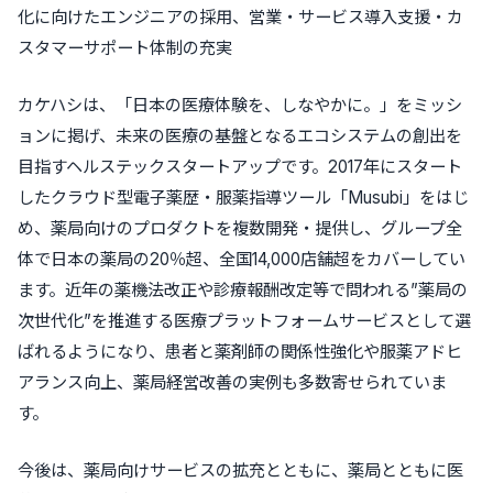
化に向けたエンジニアの採用、営業・サービス導入支援・カ
スタマーサポート体制の充実
カケハシは、「日本の医療体験を、しなやかに。」をミッシ
ョンに掲げ、
未来の医療の基盤となるエコシステムの創出
を
目指すヘルステックスタートアップです。2017年にスタート
したクラウド型電子薬歴・服薬指導ツール
「Musubi」
をはじ
め、
薬局向けのプロダクトを複数開発・提供
し、グループ全
体で日本の薬局の20％超、全国14,000店舗超をカバーしてい
ます。近年の薬機法改正や診療報酬改定等で問われる”薬局の
次世代化”を推進する医療プラットフォームサービスとして選
ばれるようになり、患者と薬剤師の関係性強化や服薬アドヒ
アランス向上、薬局経営改善の実例も多数寄せられていま
す。
今後は、薬局向けサービスの拡充とともに、薬局とともに
医