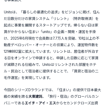
Unitoは、「暮らしの最適化の追求」をビジョンに掲げ、住ん
だ日数分だけの家賃システム
「リレント」
（特許取得済）を
起点に事業を展開するスタートアップです。帰らない日は家
賃がかからない住まい
「unito」
の企画・開発・運営を手掛
け、2025年6月現在で会員数は7.7万人を突破、10社以上の不
動産デベロッパー・オーナーとの協業により、運営物件数を
121棟882室に拡大しています。リレントは、
居住者が外泊す
る日をオンラインで申請すると、申請した日数に応じて家賃
が減額される仕組み
で、Unitoはリレントされた部屋をホテ
ル・民泊として宿泊者に提供することで、
「賃貸と宿泊の二
毛作運営」
を実現しています。
今回のシリーズDラウンドでは、「住まい」の提供で日本最大
級の実績を誇る
大東建託
、「旅行・宿泊」のグローバルカン
パニーである
エイチ・アイ・エス
からセカンドクローズ出資