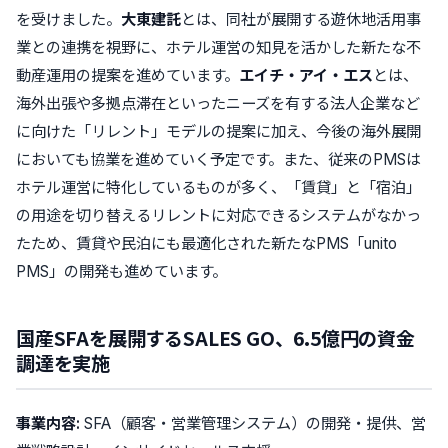
を受けました。
大東建託
とは、同社が展開する遊休地活用事
業との連携を視野に、ホテル運営の知見を活かした
新たな不
動産運用の提案
を進めています。
エイチ・アイ・エス
とは、
海外出張や多拠点滞在といったニーズを有する
法人企業など
に向けた「リレント」モデルの提案
に加え、今後の海外展開
においても協業を進めていく予定です。また、従来のPMSは
ホテル運営に特化しているものが多く、「賃貸」と「宿泊」
の用途を切り替えるリレントに対応できるシステムがなかっ
たため、
賃貸や民泊にも最適化された新たなPMS
「unito
PMS」
の開発も進めています。
国産SFAを展開するSALES GO、6.5億円の資金
調達を実施
事業内容:
SFA（顧客・営業管理システム）の開発・提供、営