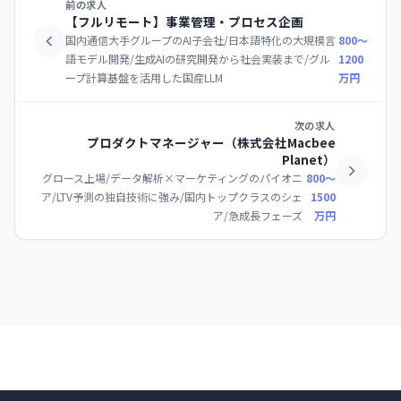
前の求人
【フルリモート】事業管理・プロセス企画
国内通信大手グループのAI子会社/日本語特化の大規模言
800〜
語モデル開発/生成AIの研究開発から社会実装まで/グル
1200
ープ計算基盤を活用した国産LLM
万円
次の求人
プロダクトマネージャー（株式会社Macbee
Planet）
グロース上場/データ解析×マーケティングのパイオニ
800〜
ア/LTV予測の独自技術に強み/国内トップクラスのシェ
1500
ア/急成長フェーズ
万円