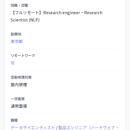
募
役職・部署
集
【フルリモート】Research engineer・Research
要
Scientist (NLP)
項
の
勤務地
詳
東京都
細
リモートワーク
可
受動喫煙対策
屋内禁煙
一次面接
通常面接
職種
データサイエンティスト
/
製品エンジニア（ハードウェア・