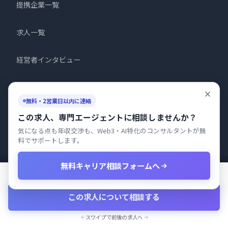
提携企業一覧
求人一覧
経営者インタビュー
メディア
無料・2営業日以内に連絡
キャリア記事
この求人、専門エージェントに相談しませんか？
気になる点も年収交渉も、Web3・AI特化のコンサルタントが無
料でサポートします。
記事掲載のご案内
無料キャリア相談フォームへ
人材紹介サービスのご利用はこちら
Research engineer・Research S…
Research engineer・Research S…
Research engineer・Research S…
【フルリモート】Research engi…
800〜1800万円
800〜1800万円
800〜1800万円
800〜1200万円
この求人について相談する
この求人について相談する
この求人について相談する
この求人について相談する
会社情報
スワイプで前後の求人へ
スワイプで前後の求人へ
スワイプで前後の求人へ
スワイプで前後の求人へ