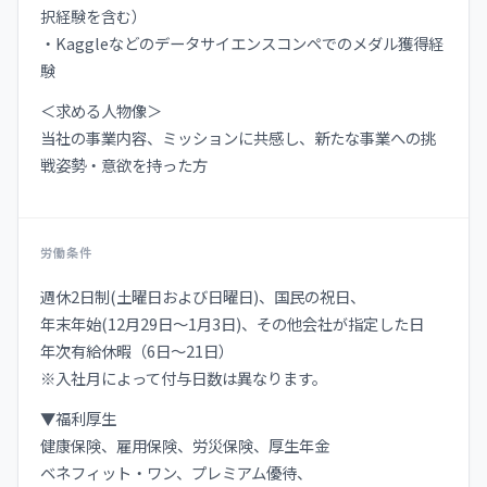
択経験を含む）
・Kaggleなどのデータサイエンスコンペでのメダル獲得経
験
＜求める人物像＞
当社の事業内容、ミッションに共感し、新たな事業への挑
戦姿勢・意欲を持った方
労働条件
週休2日制(土曜日および日曜日)、国⺠の祝日、
年末年始(12月29日〜1月3日)、その他会社が指定した日
年次有給休暇（6日〜21日）
※入社月によって付与日数は異なります。
▼福利厚生
健康保険、雇用保険、労災保険、厚生年金
ベネフィット・ワン、プレミアム優待、