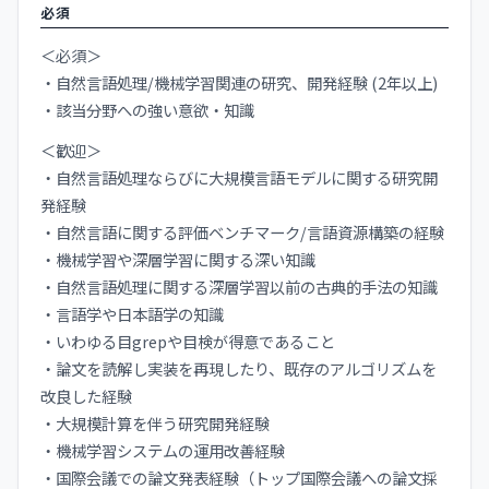
必須
＜必須＞
・自然言語処理/機械学習関連の研究、開発経験 (2年以上)
・該当分野への強い意欲・知識
＜歓迎＞
・自然言語処理ならびに大規模言語モデルに関する研究開
発経験
・自然言語に関する評価ベンチマーク/言語資源構築の経験
・機械学習や深層学習に関する深い知識
・自然言語処理に関する深層学習以前の古典的手法の知識
・言語学や日本語学の知識
・いわゆる目grepや目検が得意であること
・論文を読解し実装を再現したり、既存のアルゴリズムを
改良した経験
・大規模計算を伴う研究開発経験
・機械学習システムの運用改善経験
・国際会議での論文発表経験（トップ国際会議への論文採