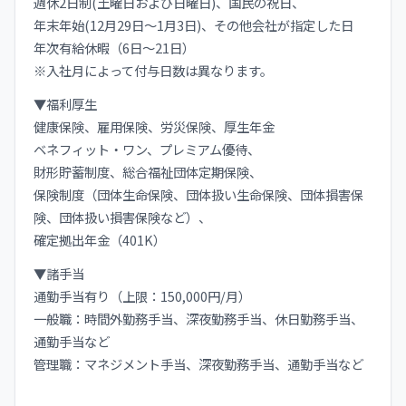
週休2日制(土曜日および日曜日)、国⺠の祝日、
年末年始(12月29日〜1月3日)、その他会社が指定した日
年次有給休暇（6日〜21日）
※入社月によって付与日数は異なります。
▼福利厚生
健康保険、雇用保険、労災保険、厚生年金
ベネフィット・ワン、プレミアム優待、
財形貯蓄制度、総合福祉団体定期保険、
保険制度（団体生命保険、団体扱い生命保険、団体損害保
険、団体扱い損害保険など）、
確定拠出年金（401K）
▼諸手当
通勤手当有り（上限：150,000円/月）
一般職：時間外勤務手当、深夜勤務手当、休日勤務手当、
通勤手当など
管理職：マネジメント手当、深夜勤務手当、通勤手当など