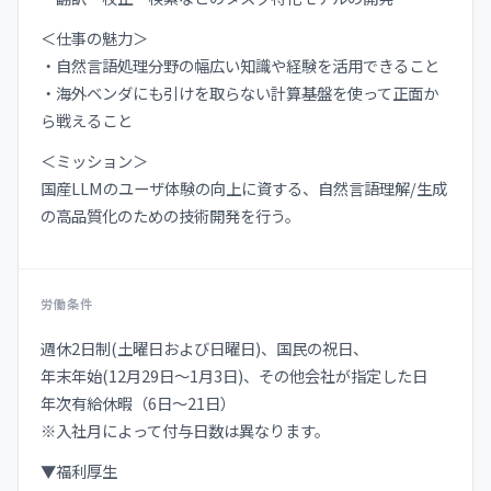
＜仕事の魅力＞
・自然言語処理分野の幅広い知識や経験を活用できること
・海外ベンダにも引けを取らない計算基盤を使って正面か
ら戦えること
＜ミッション＞
国産LLMのユーザ体験の向上に資する、自然言語理解/生成
の高品質化のための技術開発を行う。
労働条件
週休2日制(土曜日および日曜日)、国⺠の祝日、
年末年始(12月29日〜1月3日)、その他会社が指定した日
年次有給休暇（6日〜21日）
※入社月によって付与日数は異なります。
▼福利厚生