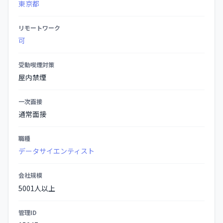
東京都
詳
細
リモートワーク
可
受動喫煙対策
屋内禁煙
一次面接
通常面接
職種
データサイエンティスト
会社規模
5001人以上
管理ID