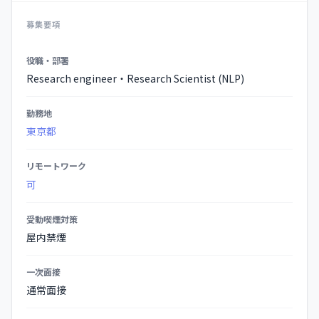
募集要項
募
役職・部署
集
Research engineer・Research Scientist (NLP)
要
項
勤務地
の
東京都
詳
細
リモートワーク
可
受動喫煙対策
屋内禁煙
一次面接
通常面接