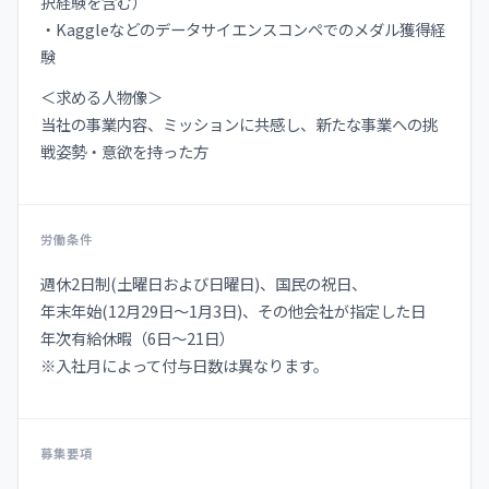
択経験を含む）
・Kaggleなどのデータサイエンスコンペでのメダル獲得経
験
＜求める人物像＞
当社の事業内容、ミッションに共感し、新たな事業への挑
戦姿勢・意欲を持った方
労働条件
週休2日制(土曜日および日曜日)、国⺠の祝日、
年末年始(12月29日〜1月3日)、その他会社が指定した日
年次有給休暇（6日〜21日）
※入社月によって付与日数は異なります。
募集要項