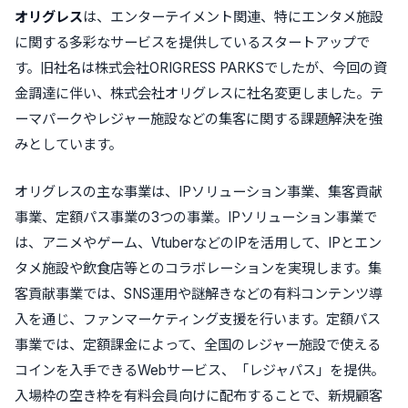
オリグレス
は、エンターテイメント関連、特にエンタメ施設
に関する多彩なサービスを提供しているスタートアップで
す。旧社名は株式会社ORIGRESS PARKSでしたが、今回の資
金調達に伴い、株式会社オリグレスに社名変更しました。
テ
ーマパークやレジャー施設などの集客に関する課題解決
を強
みとしています。
オリグレスの主な事業は、
IPソリューション事業
、
集客貢献
事業
、
定額パス事業
の3つの事業。
IPソリューション事業
で
は、アニメやゲーム、VtuberなどのIPを活用して、
IPとエン
タメ施設や飲食店等とのコラボレーション
を実現します。
集
客貢献事業
では、SNS運用や謎解きなどの有料コンテンツ導
入を通じ、
ファンマーケティング支援
を行います。
定額パス
事業
では、定額課金によって、全国のレジャー施設で使える
コインを入手できるWebサービス、「
レジャパス
」を提供。
入場枠の空き枠を有料会員向けに配布することで、新規顧客