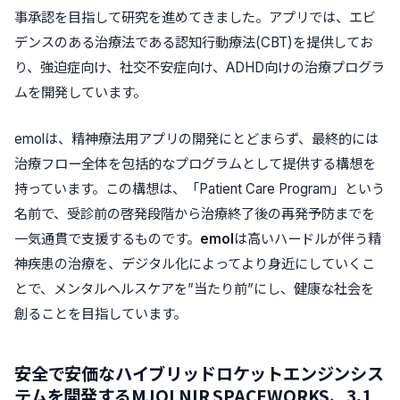
事承認を目指して研究を進めてきました。アプリでは、エビ
デンスのある治療法である認知行動療法(CBT)を提供してお
り、強迫症向け、社交不安症向け、ADHD向けの治療プログラ
ムを開発しています。
emolは、精神療法用アプリの開発にとどまらず、最終的には
治療フロー全体を包括的なプログラムとして提供する
構想を
持っています。この構想は、
「Patient Care Program」
という
名前で、
受診前の啓発段階から治療終了後の再発予防までを
一気通貫で支援
するものです。
emol
は高いハードルが伴う精
神疾患の治療を、デジタル化によってより身近にしていくこ
とで、メンタルヘルスケアを”当たり前”にし、健康な社会を
創ることを目指しています。
安全で安価なハイブリッドロケットエンジンシス
テムを開発するMJOLNIR SPACEWORKS、3.1