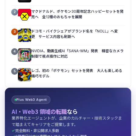
マクドナルド、ポケモン30周年記念ハッピーセットを発
2
売へ 全12種のおもちゃを展開
ドコモ・バイクシェアがブランド名を「NOLL」へ変
3
更 サービス内容も刷新へ
NVIDIA、動画生成AI「SANA-WM」発表 精密なカメラ
4
制御で視点操作に対応
レゴ、初の「ポケモン」セットを発表 大人も楽しめる
5
精巧モデル
Plus Web3 Agent
AI・Web3 領域の転職
なら
業界特化エージェントが、企業のカルチャー・技術スタックま
で踏まえてキャリアをご提案します。
完全無料・非公開求人多数