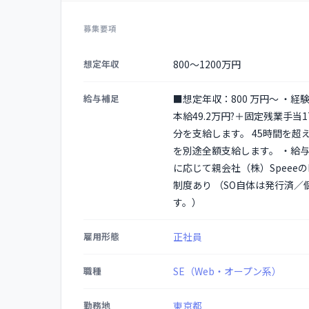
募集要項
募
想定年収
800〜1200万円
集
要
給与補足
■想定年収：800 万円～ ・経
項
本給49.2万円?＋固定残業手
の
分を支給します。 45時間を
詳
を別途全額支給します。 ・給
細
に応じて親会社（株）Speee
制度あり （SO自体は発行済
す。）
雇用形態
正社員
職種
SE（Web・オープン系）
勤務地
東京都