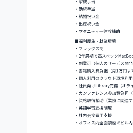
・家族手当
・勤続手当
・結婚祝い金
・出産祝い金
・マタニティー健診補助
■福利厚生・就業環境
・フレックス制
・2年周期で高スペックMacBoo
・副業可（個人のサービス開発
・書籍購入費負担（月1万円ま
・個人利用のクラウド環境利用
・社員向けLibrary完備（
・カンファレンス参加費負担（
・資格取得補助（業務に関連す
・英語学習支援制度
・社内会食費用支援
・オフィス内全面禁煙※ビル内