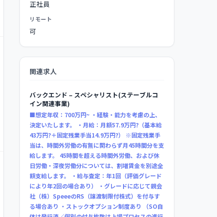
正社員
リモート
可
関連求人
バックエンド – スペシャリスト(ステーブルコ
イン関連事業)
■想定年収：700万円~ ・経験・能力を考慮の上、
決定いたします。 ・月給：月額57.9万円?（基本給
43万円?＋固定残業手当14.9万円?） ※固定残業手
当は、時間外労働の有無に関わらず月45時間分を支
給します。 45時間を超える時間外労働、および休
日労働・深夜労働分については、割増賃金を別途全
額支給します。 ・給与査定：年1回（評価グレード
により年2回の場合あり） ・グレードに応じて親会
社（株）SpeeeのRS（譲渡制限付株式）を付与す
る場合あり ・ストックオプション制度あり （SO自
体は発行済／個別の付与枚数は上場プロセスの進行