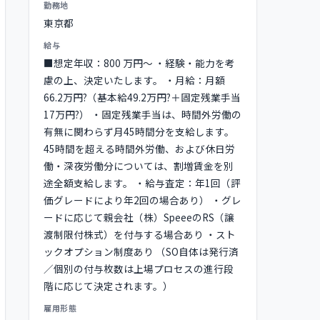
勤務地
東京都
給与
■想定年収：800 万円～ ・経験・能力を考
慮の上、決定いたします。 ・月給：月額
66.2万円?（基本給49.2万円?＋固定残業手当
17万円?） ・固定残業手当は、時間外労働の
有無に関わらず月45時間分を支給します。
45時間を超える時間外労働、および休日労
働・深夜労働分については、割増賃金を別
途全額支給します。 ・給与査定：年1回（評
価グレードにより年2回の場合あり） ・グレ
ードに応じて親会社（株）SpeeeのRS（譲
渡制限付株式）を付与する場合あり ・スト
ックオプション制度あり （SO自体は発行済
／個別の付与枚数は上場プロセスの進行段
階に応じて決定されます。）
雇用形態