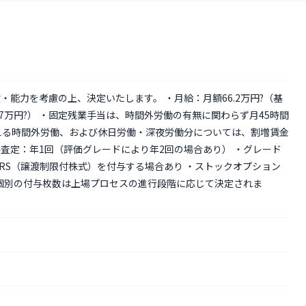
験・能力を考慮の上、決定いたします。 ・月給：月額66.2万円?（基
当17万円?） ・固定残業手当は、時間外労働の有無に関わらず月45時間
超える時間外労働、および休日労働・深夜労働分については、割増賃金
与査定：年1回（評価グレードにより年2回の場合あり） ・グレード
のRS（譲渡制限付株式）を付与する場合あり ・ストックオプション
／個別の付与枚数は上場プロセスの進行段階に応じて決定されま