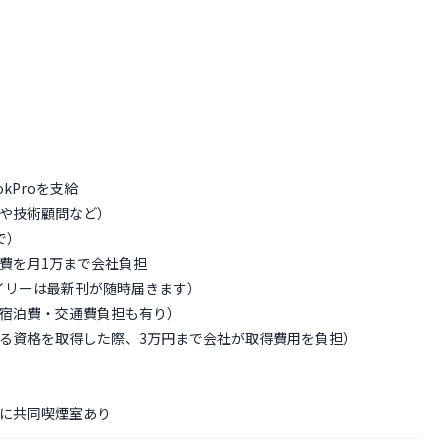
kProを支給
や技術顧問など）
で）
費を月1万まで会社負担
オライリーは最新刊が随時届きます）
宿泊費・交通費負担も有り）
る資格を取得した際、3万円まで会社が取得費用を負担）
に共同喫煙室あり