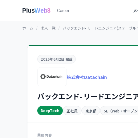
メ
Plus
Web3
— Career
ホーム
/
求人一覧
/
バックエンド- リードエンジニア(ステーブル
2026年6月2日 掲載
株式会社Datachain
バックエンド- リードエンジニ
DeepTech
正社員
東京都
SE（Web・オープ
業務内容