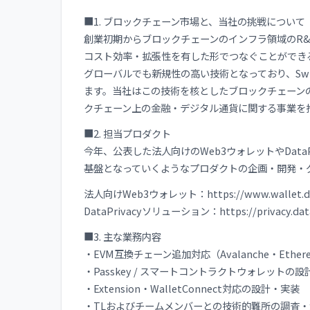
■1. ブロックチェーン市場と、当社の挑戦について
創業初期からブロックチェーンのインフラ領域のR
コスト効率・拡張性を有した形でつなぐことができ
グローバルでも新規性の高い技術となっており、Sw
ます。当社はこの技術を核としたブロックチェーン
クチェーン上の金融・デジタル通貨に関する事業を
■2. 担当プロダクト
今年、公表した法人向けのWeb3ウォレットやData
基盤となっていくようなプロダクトの企画・開発・
法人向けWeb3ウォレット：https://www.wallet.dat
DataPrivacyソリューション：https://privacy.datac
■3. 主な業務内容
・EVM互換チェーン追加対応（Avalanche・Ethe
・Passkey / スマートコントラクトウォレットの
・Extension・WalletConnect対応の設計・実装
・TLおよびチームメンバーとの技術的難所の調査