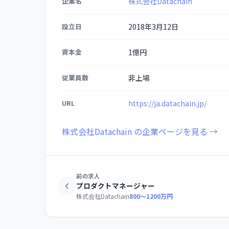
企業名
株式会社Datachain
業
情
設立日
2018年3月12日
報
の
資本金
1億円
詳
細
従業員数
非上場
URL
https://ja.datachain.jp/
株式会社Datachain の企業ページを見る →
前の求人
プロダクトマネージャー
株式会社Datachain
800〜1200万円