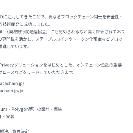
&Dに注力してきたことで、異なるブロックチェーン同士を安全性・
る技術開発に成功しました。
ift（国際銀行間通信協会）にも認められるなど高く評価されており
の専門性を活かし、ステーブルコインやトークン化預金などブロッ
推進しています。
Privacyソリューションをはじめとした、オンチェーン金融の重要
グロースなどをリードしていただきます。
achain.jp/
hain.jp/ja
reum・Polygon等）の設計・実装
設計・実装
・解決、意思決定