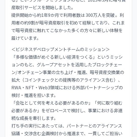
産取引サービスを開始しました。
提供開始から約1年9か月で利用者数は 300万人を突破 。利
用者の約9割が暗号資産取引を初めて経験しており、これま
で暗号資産に触れてこなかった多くの方々に新しい体験を
届けています。
＜ビジネスデベロップメントチームのミッション＞
「多様な価値がめぐる新しい経済をつくる」というミッシ
ョンのもと、グループアセットを活用したブロックチェー
ン/オンチェーン事業の立ち上げ・推進、暗号資産交換業の
拡大（コインチェックとの提携等のアライアンス含む）、
RWA・NFT・Web3領域における外部パートナーシップの
検討・推進を担います。
「会社として何を考える必要があるのか」「何に取り組む
必要があるか」をゼロベースで検討し、事業における非連
続な成長を牽引します。
打ち手の実行にあたっては、パートナーとのアライアンス
協議・交渉含む企画検討から推進まで、一貫してご担当い