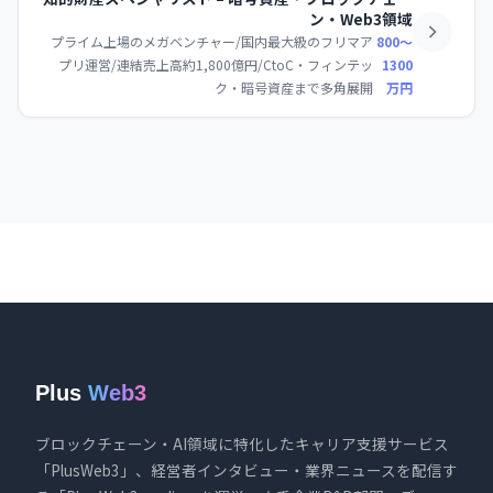
ン・Web3領域
プライム上場のメガベンチャー/国内最大級のフリマア
800〜
プリ運営/連結売上高約1,800億円/CtoC・フィンテッ
1300
ク・暗号資産まで多角展開
万円
Plus
Web3
ブロックチェーン・AI領域に特化したキャリア支援サービス
「PlusWeb3」、経営者インタビュー・業界ニュースを配信す