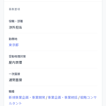
募集要項
募
役職・部署
集
渉外担当
要
項
勤務地
の
東京都
詳
細
受動喫煙対策
屋内禁煙
一次面接
通常面接
職種
新規事業企画・事業開発
/
事業企画・事業統括
/
戦略コンサ
ルタント