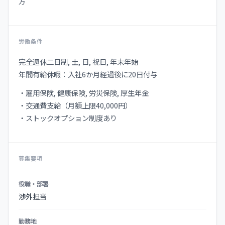
方
労働条件
完全週休二日制, 土, 日, 祝日, 年末年始
年間有給休暇：入社6か月経過後に20日付与
・雇用保険, 健康保険, 労災保険, 厚生年金
・交通費支給（月額上限40,000円）
・ストックオプション制度あり
募集要項
募
役職・部署
集
渉外担当
要
項
勤務地