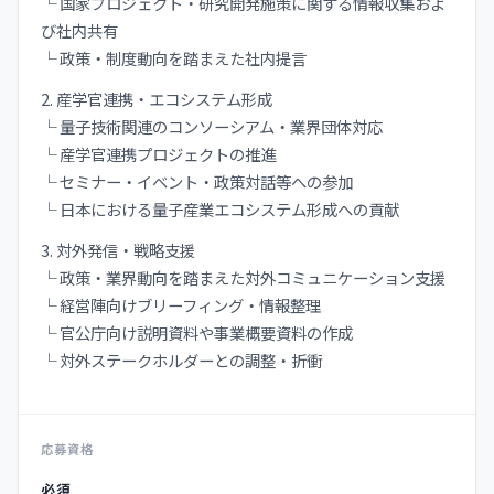
└ 国家プロジェクト・研究開発施策に関する情報収集およ
び社内共有
└ 政策・制度動向を踏まえた社内提言
2. 産学官連携・エコシステム形成
└ 量子技術関連のコンソーシアム・業界団体対応
└ 産学官連携プロジェクトの推進
└ セミナー・イベント・政策対話等への参加
└ 日本における量子産業エコシステム形成への貢献
3. 対外発信・戦略支援
└ 政策・業界動向を踏まえた対外コミュニケーション支援
└ 経営陣向けブリーフィング・情報整理
└ 官公庁向け説明資料や事業概要資料の作成
└ 対外ステークホルダーとの調整・折衝
応募資格
必須