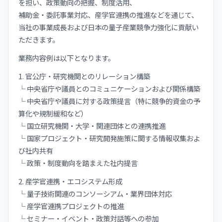
を担い、政策動向の把握、制度活用、
補助金・委託事業対応、産学官連携の推進などを通じて、
当社の事業成長および日本の量子産業競争力強化に貢献い
ただきます。
業務内容例は以下となります。
1. 官公庁・研究機関とのリレーション構築
└ 中央省庁や議員とのコミュニケーションおよび関係構築
└ 中央省庁や議員に対する政策提言（特に競争的資金の予
算化や規制緩和など）
└ 国立研究機関・大学・関連団体との連携推進
└ 国家プロジェクト・研究開発施策に関する情報収集およ
び社内共有
└ 政策・制度動向を踏まえた社内提言
2. 産学官連携・エコシステム形成
└ 量子技術関連のコンソーシアム・業界団体対応
└ 産学官連携プロジェクトの推進
└ セミナー・イベント・政策対話等への参加