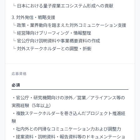
└ 日本における量子産業エコシステム形成への貢献
3. 対外発信・戦略支援
└ 政策・業界動向を踏まえた対外コミュニケーション支援
└ 経営陣向けブリーフィング・情報整理
└ 官公庁向け説明資料や事業概要資料の作成
└ 対外ステークホルダーとの調整・折衝
応募資格
必須
・官公庁・研究機関向けの渉外／営業／アライアンス等の
実務経験（5年以上）
・複数ステークホルダーを巻き込んだプロジェクト推進経
験
・社内外との円滑なコミュニケーション力および調整力
・提案資料・説明資料・報告資料等のドキュメンテーショ