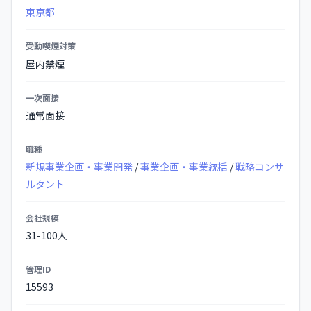
の
東京都
詳
細
受動喫煙対策
屋内禁煙
一次面接
通常面接
職種
新規事業企画・事業開発
/
事業企画・事業統括
/
戦略コンサ
ルタント
会社規模
31-100人
管理ID
15593