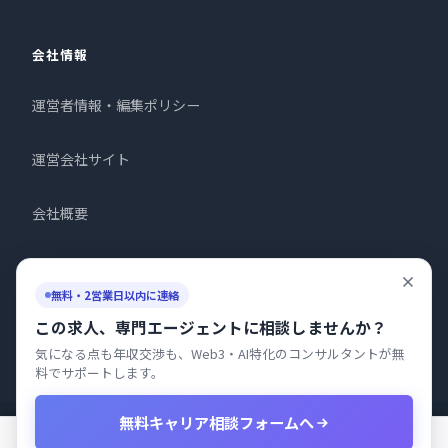
会社情報
運営者情報・編集ポリシー
運営会社サイト
会社概要
お問い合わせ
無料・2営業日以内に連絡
プライバシーポリシー
この求人、専門エージェントに相談しませんか？
気になる点も年収交渉も、Web3・AI特化のコンサルタントが無
料でサポートします。
無料キャリア相談フォームへ
© 2026 株式会社プロタゴニスト All Rights Reserved.
渉外担当
渉外担当
渉外担当
800〜1200万円
800〜1200万円
800〜1200万円