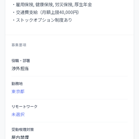
・雇用保険, 健康保険, 労災保険, 厚生年金
・交通費支給（月額上限40,000円）
・ストックオプション制度あり
募集要項
募
役職・部署
集
渉外担当
要
項
勤務地
の
東京都
詳
細
リモートワーク
未選択
受動喫煙対策
屋内禁煙