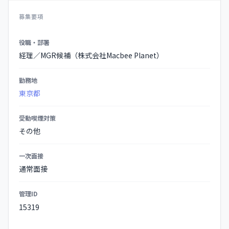
募集要項
募
役職・部署
集
経理／MGR候補（株式会社Macbee Planet）
要
項
勤務地
の
東京都
詳
細
受動喫煙対策
その他
一次面接
通常面接
管理ID
15319