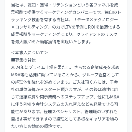
当社は、認知・獲得・リテンションという各ファネルを成
果報酬で提供するマーケティングカンパニーです。独自のト
ラッキング技術を有する当社は、「データ×テクノロジー
×コンサルティング」の力でLTVを予測しROIを最適化する
成果報酬型マーケティングにより、クライアントのリスク
を最大限抑えた顧客獲得を実現いたします。
＜本求人について＞
■募集の背景
2024年にプライム上場を果たし、さらなる企業成長を求め
M&A等も活発に動いていることから、グループ経営として
の経理体制強化を進めています。ご入社頂く方には、子会
社の単体決算からスタート頂きますが、その後は適性に応
じて連結決算や開示業務へのステップアップ、他にもM&A
に伴うPMIや会計システムの入れ替えなども経験できる可
能性があります。経理スペシャリスト、管理職のいずれも
目指す事ができますので経理として多様なキャリアを積み
たい方にお勧めの環境です。