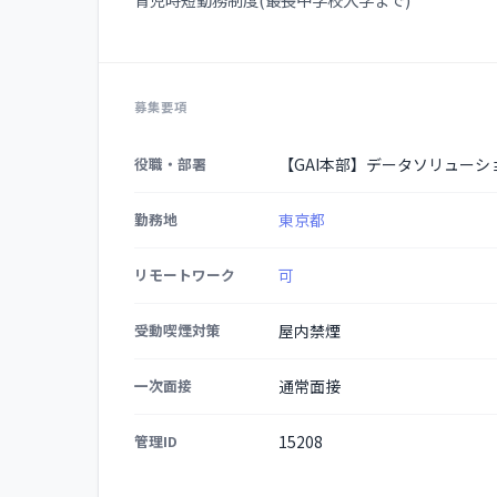
募集要項
募
役職・部署
【GAI本部】データソリューシ
集
要
勤務地
東京都
項
の
リモートワーク
可
詳
細
受動喫煙対策
屋内禁煙
一次面接
通常面接
管理ID
15208