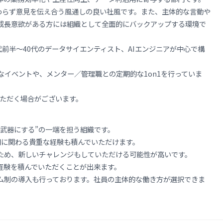
関わらず意見を伝え合う風通しの良い社風です。また、主体的な言動や
成長意欲がある方には組織として全面的にバックアップする環境で
代前半～40代のデータサイエンティスト、AIエンジニアが中心で構
イベントや、メンター／管理職との定期的な1on1を行っていま
いただく場合がございます。
武器にする”の一端を担う組織です。
用に関わる貴重な経験も積んでいただけます。
ため、新しいチャレンジもしていただける可能性が高いです。
経験を積んでいただくことが出来ます。
ム制の導入も行っております。社員の主体的な働き方が選択できま