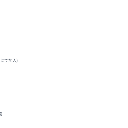
にて加入)
度