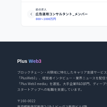
前の求人
広告運用コンサルタント_メンバー
800〜1000万円
Plus
Web3
ブロックチェーン・AI領域に特化したキャリア支援サービス
「PlusWeb3」、経営者インタビュー・業界ニュースを配信
「Plus Web3 media」を運営。大手企業R&D部門、ディー
スタートアップへの転職を支援しています。
〒160-0022
東京都新宿区新宿2-19-1 ビッグス新宿ビル4階