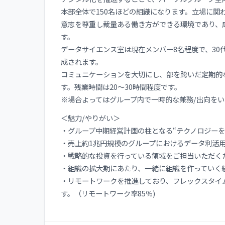
本部全体で150名ほどの組織になります。立場に
意志を尊重し裁量ある働き方ができる環境であり、
す。
データサイエンス室は現在メンバー8名程度で、30
成されます。
コミュニケーションを大切にし、部を跨いだ定期的な
す。残業時間は20～30時間程度です。
※場合よってはグループ内で一時的な兼務/出向を
＜魅力/やりがい＞
・グループ中期経営計画の柱となる“テクノロジーを
・売上約1兆円規模のグループにおけるデータ利活
・戦略的な投資を行っている領域をご担当いただく
・組織の拡大期にあたり、一緒に組織を作っていく
・リモートワークを推進しており、フレックスタイ
す。（リモートワーク率85％)