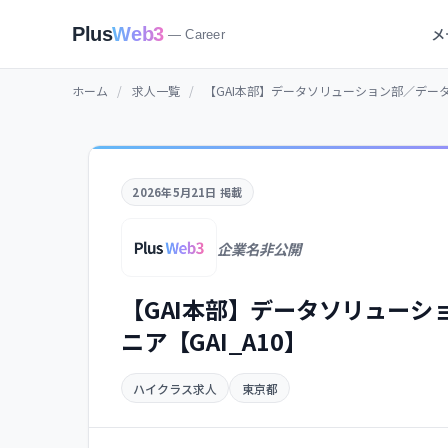
メ
Plus
Web3
— Career
ホーム
/
求人一覧
/
【GAI本部】データソリューション部／データ
2026年5月21日 掲載
企業名非公開
【GAI本部】データソリュー
ニア【GAI_A10】
ハイクラス求人
東京都