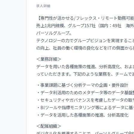
求人詳細
【専門性が活かせる/フレックス・リモート勤務可
売上1兆円規模、グループ157社（国内：49社 海
パーソルグループ。
テクノロジーの力でグループビジョンを実現するこ
の向上、社員の働く環境の良化などをITの側面から
＜業務詳細＞
データを用いた各種施策の推進、分析高度化、およ
っていただきます。下記のような業務を、チームで
・事業課題に基づく分析テーマの企画・要件設計
・データ利活用のためのメタデータ等のデータ基盤
・セキュリティやガバナンスを考慮したデータの取
・BIツールや指標モニタリング等によるデータに
・データを活用した各種施策の推進、分析高度化
＜配属組織＞
デジタル化を推進することで、パーソルグループ全