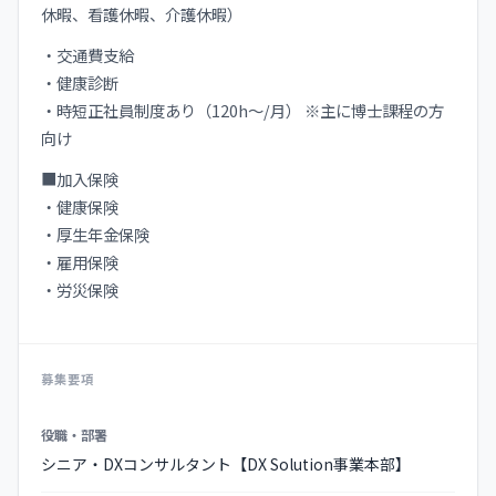
休暇、看護休暇、介護休暇）
・交通費支給
・健康診断
・時短正社員制度あり（120h〜/月） ※主に博士課程の方
向け
■加入保険
・健康保険
・厚⽣年⾦保険
・雇⽤保険
・労災保険
募集要項
募
役職・部署
集
シニア・DXコンサルタント【DX Solution事業本部】
要