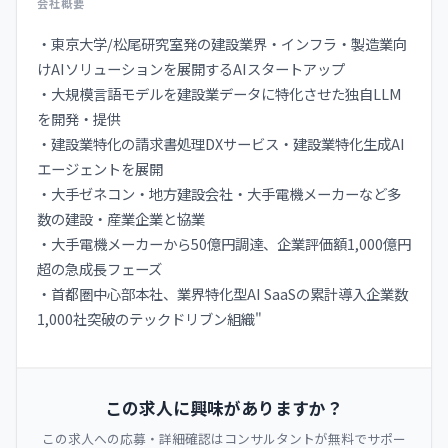
会社概要
・東京大学/松尾研究室発の建設業界・インフラ・製造業向
けAIソリューションを展開するAIスタートアップ
・大規模言語モデルを建設業データに特化させた独自LLM
を開発・提供
・建設業特化の請求書処理DXサービス・建設業特化生成AI
エージェントを展開
・大手ゼネコン・地方建設会社・大手電機メーカーなど多
数の建設・産業企業と協業
・大手電機メーカーから50億円調達、企業評価額1,000億円
超の急成長フェーズ
・首都圏中心部本社、業界特化型AI SaaSの累計導入企業数
1,000社突破のテックドリブン組織"
この求人に興味がありますか？
この求人への応募・詳細確認はコンサルタントが無料でサポー