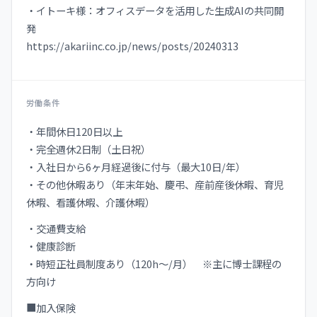
・イトーキ様：オフィスデータを活用した生成AIの共同開
発
https://akariinc.co.jp/news/posts/20240313
労働条件
・年間休日120日以上
・完全週休2日制（土日祝）
・入社日から6ヶ月経過後に付与（最大10日/年）
・その他休暇あり（年末年始、慶弔、産前産後休暇、育児
休暇、看護休暇、介護休暇）
・交通費支給
・健康診断
・時短正社員制度あり（120h〜/月） ※主に博士課程の
方向け
■加入保険