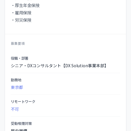
・厚⽣年⾦保険
・雇⽤保険
・労災保険
募集要項
募
役職・部署
集
シニア・DXコンサルタント【DX Solution事業本部】
要
項
勤務地
の
東京都
詳
細
リモートワーク
不可
受動喫煙対策
屋内禁煙