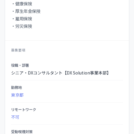
・健康保険
・厚⽣年⾦保険
・雇⽤保険
・労災保険
募集要項
募
役職・部署
集
シニア・DXコンサルタント【DX Solution事業本部】
要
項
勤務地
の
東京都
詳
細
リモートワーク
不可
受動喫煙対策