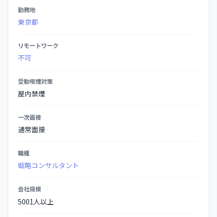
項
勤務地
の
東京都
詳
細
リモートワーク
不可
受動喫煙対策
屋内禁煙
一次面接
通常面接
職種
戦略コンサルタント
会社規模
5001人以上