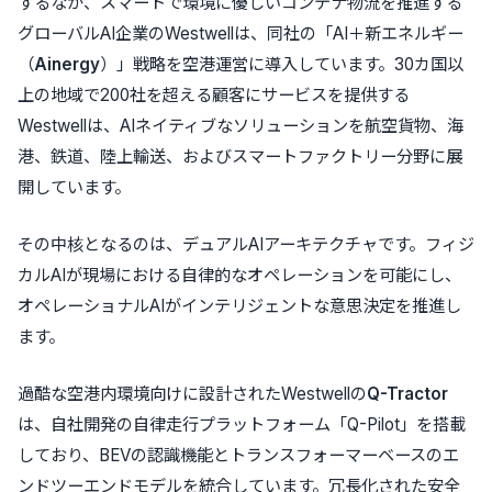
するなか、スマートで環境に優しいコンテナ物流を推進する
グローバルAI企業のWestwellは、同社の「AI＋新エネルギー
（
Ainergy
）」戦略を空港運営に導入しています。30カ国以
上の地域で200社を超える顧客にサービスを提供する
Westwellは、AIネイティブなソリューションを航空貨物、海
港、鉄道、陸上輸送、およびスマートファクトリー分野に展
開しています。
その中核となるのは、デュアルAIアーキテクチャです。フィジ
カルAIが現場における自律的なオペレーションを可能にし、
オペレーショナルAIがインテリジェントな意思決定を推進し
ます。
過酷な空港内環境向けに設計されたWestwellの
Q-Tractor
は、自社開発の自律走行プラットフォーム「Q-Pilot」を搭載
しており、BEVの認識機能とトランスフォーマーベースのエ
ンドツーエンドモデルを統合しています。冗長化された安全