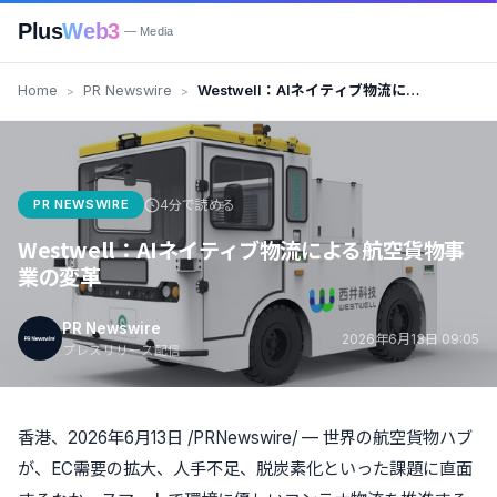
Plus
Web3
— Media
Home
PR Newswire
Westwell：AIネイティブ物流に
よる航空貨物事業の変革
PR NEWSWIRE
4分で読める
Westwell：AIネイティブ物流による航空貨物事
業の変革
PR Newswire
2026年6月13日 09:05
プレスリリース配信
香港、2026年6月13日 /PRNewswire/ — 世界の航空貨物ハブ
が、EC需要の拡大、人手不足、脱炭素化といった課題に直面