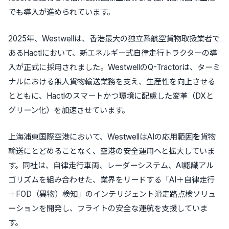
でも導入が進められています。
2025年、Westwellは、香港最大の独立系航空貨物取扱業者で
あるHactlにおいて、新エネルギー式自律走行トラクターの導
入が正式に採用されました。WestwellのQ-Tractorは、ターミ
ナルにおける無人貨物輸送業務を支え、生産性を向上させる
とともに、Hactlのスマートかつ環境に配慮した変革（DXと
グリーン化）を加速させています。
上海浦東国際空港において、WestwellはAIの応用範囲
を
貨物
輸送にとどめることなく、空港の安全運用へと拡大していま
す。同社は、自律走行車両、レーダーシステム、AI認識アル
ゴリズムを組み合わせた、業界をリードする「AI＋自律走行
＋FOD（異物）検知」のインテリジェント滑走路点検ソリュ
ーションを開発し、フライトの安全な運航を支援していま
す。