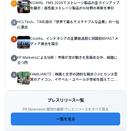
KOWIN、FMS 2026でストレージ製品の全ラインアップ
1
を展示：高性能ストレージ製品がAI分野の革新を牽引
HCLTech、TIME誌の「世界で最もサステナブルな企業」の一社
2
に選出
Coolita、インドネシアの主要放送局と同国初のFASTメ
3
ディア連合を設立
FP Marketsによる分析：市場が次の動きを見極める中、岐路に
4
立つ円
FAMILIARITÉ：映画と文学の詩的な融合 DJIとカンヌ受
5
賞のアイコン、イザベル・ユペールが世紀を超えて二人
の女性の声を再会させる — 全編Osmo Pocket 4Pで撮
影
プレスリリース一覧
PR Newswire 提供の最新プレスリリースをすべて見る
一覧を見る