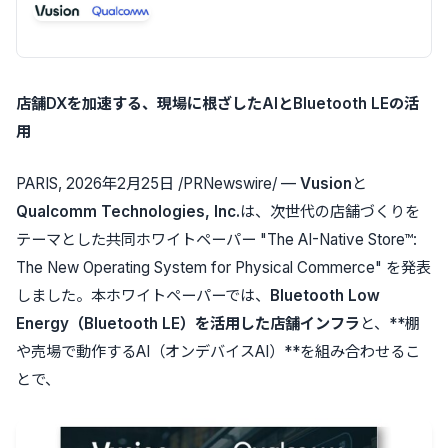
店舗
DX
を加速する、現場に根ざした
AI
と
Bluetooth LE
の活
用
PARIS
,
2026年2月25日
/PRNewswire/ —
Vusion
と
Qualcomm Technologies, Inc.
は、次世代の店舗づくりを
テーマとした共同ホワイトペーパー "The AI-Native Store™:
The New Operating System for Physical Commerce" を発表
しました。本ホワイトペーパーでは、
Bluetooth Low
Energy
（
Bluetooth LE
）を活用した店舗インフラ
と、**棚
や売場で動作するAI（オンデバイスAI）**を組み合わせるこ
とで、