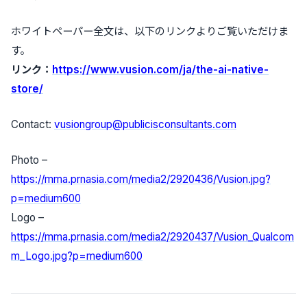
ホワイトペーパー全文は、以下のリンクよりご覧いただけま
す。
リンク
：
https://www.vusion.com/ja/the-ai-native-
store/
Contact:
vusiongroup@publicisconsultants.com
Photo –
https://mma.prnasia.com/media2/2920436/Vusion.jpg?
p=medium600
Logo –
https://mma.prnasia.com/media2/2920437/Vusion_Qualcom
m_Logo.jpg?p=medium600