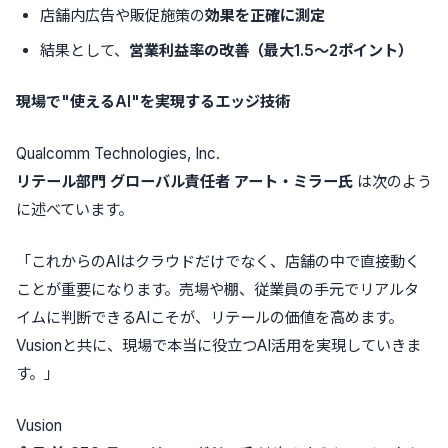
店舗内広告や販促施策の
効果を正確に測定
結果として、
営業利益率の改善（最大
1.5
〜
2
ポイント）
現場で
"
使える
AI"
を実現するエッジ技術
Qualcomm Technologies, Inc.
リテール部門
グローバル責任者
アート・ミラー氏
は次のよう
に述べています。
「これからのAIはクラウドだけでなく、店舗の中で直接動く
ことが重要になります。売場や棚、従業員の手元でリアルタ
イムに判断できるAIこそが、リテールの価値を高めます。
Vusionと共に、現場で本当に役立つAI活用を実現していきま
す。」
Vusion