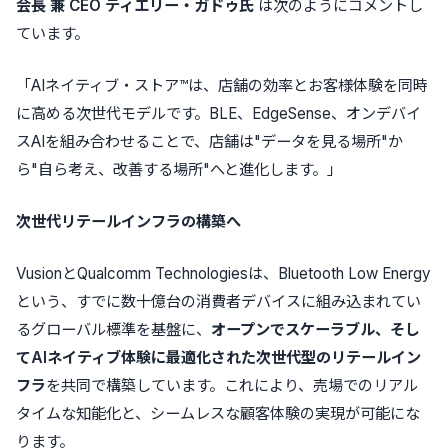
会長
兼
CEO
ティエリー・ガドゥ氏
は次のようにコメントし
ています。
「AIネイティブ・ストア™は、店舗の効率とお客様体験を同時
に高める次世代モデルです。BLE、EdgeSense、オンデバイ
スAIを組み合わせることで、店舗は"データを見る場所"か
ら"自ら考え、改善する場所"へと進化します。」
次世代リテールインフラの構築へ
VusionとQualcomm Technologiesは、Bluetooth Low Energy
という、すでに数十億台の消費者デバイスに組み込まれてい
るグローバル標準を基盤に、
オープンでスケーラブル、そし
て
AI
ネイティブ体験に最適化された次世代型のリテールイン
フラ
を共同で構築しています。これにより、売場でのリアル
タイムな知能化と、シームレスな顧客体験の実現が可能にな
ります。