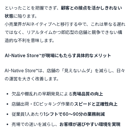
といったことを把握できず、
顧客との接点を活かしきれない
状態
に陥ります。
小売業界がAIネイティブへと移行する中で、これは単なる遅れ
ではなく、リアルタイムかつ即応型の店舗と競争できない構
造的な不利を意味します。
AI-Native Store
™
が現場にもたらす具体的なメリット
AI-Native Store™は、店舗の「見えないムダ」を減らし、日々
の運営を大きく改善します。
欠品や棚乱れの早期発見による
売場品質の向上
店舗出荷・ECピッキング作業の
スピードと正確性向上
従業員1人あたり
1
シフトで
60
〜
90
分の業務削減
売場での迷いを減らし、
お客様が選びやすい環境を実現