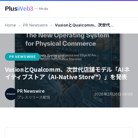
Plus
Web3
— Media
Home
PR Newswire
VusionとQualcomm、次世代店
舗モデル「AIネイティブストア
（AI-Native Store™）」を発表
PR NEWSWIRE
5分で読める
VusionとQualcomm、次世代店舗モデル「AIネ
イティブストア（AI-Native Store™）」を発表
PR Newswire
2026年2月26日 08:00
プレスリリース配信