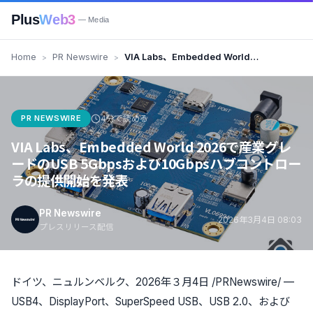
Plus
Web3
— Media
Home
PR Newswire
VIA Labs、Embedded World
2026で産業グレードのUSB
5Gbpsおよび10Gbpsハブコント
ローラの提供開始を発表
PR NEWSWIRE
4分で読める
VIA Labs、Embedded World 2026で産業グレ
ードのUSB 5Gbpsおよび10Gbpsハブコントロー
ラの提供開始を発表
PR Newswire
2026年3月4日 08:03
プレスリリース配信
ドイツ、ニュルンベルク、2026年３月4日 /PRNewswire/ —
USB4、DisplayPort、SuperSpeed USB、USB 2.0、および