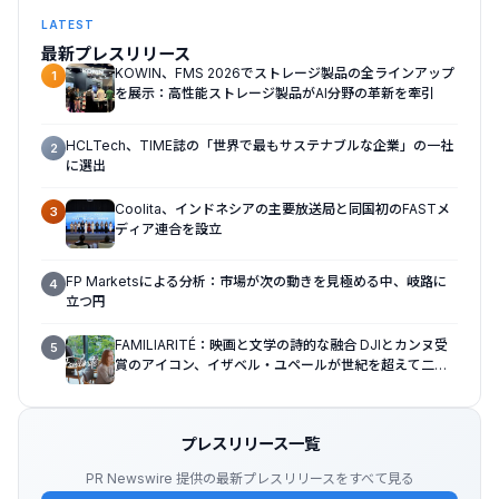
LATEST
最新プレスリリース
KOWIN、FMS 2026でストレージ製品の全ラインアップ
1
を展示：高性能ストレージ製品がAI分野の革新を牽引
HCLTech、TIME誌の「世界で最もサステナブルな企業」の一社
2
に選出
Coolita、インドネシアの主要放送局と同国初のFASTメ
3
ディア連合を設立
FP Marketsによる分析：市場が次の動きを見極める中、岐路に
4
立つ円
FAMILIARITÉ：映画と文学の詩的な融合 DJIとカンヌ受
5
賞のアイコン、イザベル・ユペールが世紀を超えて二人
の女性の声を再会させる — 全編Osmo Pocket 4Pで撮
影
プレスリリース一覧
PR Newswire 提供の最新プレスリリースをすべて見る