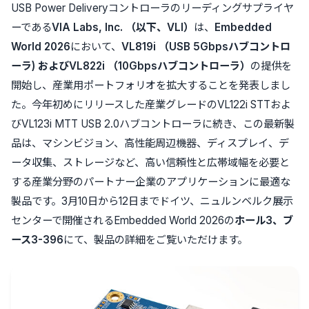
USB Power Deliveryコントローラのリーディングサプライヤ
ーである
VIA Labs, Inc.
（以下、
VLI
）
は、
Embedded
World 2026
において、
VL819i
（
USB 5Gbps
ハブコントロ
ーラ
)
および
VL822i
（
10Gbps
ハブコントローラ）
の提供を
開始し、産業用ポートフォリオを拡大することを発表しまし
た。今年初めにリリースした産業グレードのVL122i STTおよ
びVL123i MTT USB 2.0ハブコントローラに続き、この最新製
品は、マシンビジョン、高性能周辺機器、ディスプレイ、デ
ータ収集、ストレージなど、高い信頼性と広帯域幅を必要と
する産業分野のパートナー企業のアプリケーションに最適な
製品です。3月10日から12日までドイツ、ニュルンベルク展示
センターで開催されるEmbedded World 2026の
ホール
3
、ブ
ース
3-396
にて、製品の詳細をご覧いただけます。