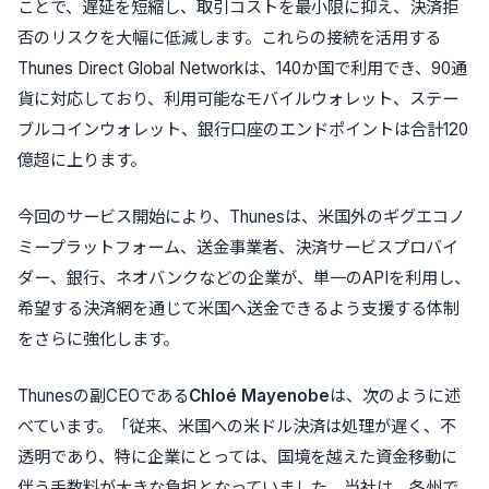
ことで、遅延を短縮し、取引コストを最小限に抑え、決済拒
否のリスクを大幅に低減します。これらの接続を活用する
Thunes Direct Global Networkは、140か国で利用でき、90通
貨に対応しており、利用可能なモバイルウォレット、ステー
ブルコインウォレット、銀行口座のエンドポイントは合計120
億超に上ります。
今回のサービス開始により、Thunesは、米国外のギグエコノ
ミープラットフォーム、送金事業者、決済サービスプロバイ
ダー、銀行、ネオバンクなどの企業が、単一のAPIを利用し、
希望する決済網を通じて米国へ送金できるよう支援する体制
をさらに強化します。
Thunesの副CEOである
Chloé Mayenobe
は、次のように述
べています。「従来、米国への米ドル決済は処理が遅く、不
透明であり、特に企業にとっては、国境を越えた資金移動に
伴う手数料が大きな負担となっていました。当社は、各州で