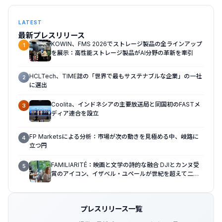
LATEST
最新プレスリリース
KOWIN、FMS 2026でストレージ製品の全ラインアップ
1
を展示：高性能ストレージ製品がAI分野の革新を牽引
HCLTech、TIME誌の「世界で最もサステナブルな企業」の一社
2
に選出
Coolita、インドネシアの主要放送局と同国初のFASTメ
3
ディア連合を設立
FP Marketsによる分析：市場が次の動きを見極める中、岐路に
4
立つ円
FAMILIARITÉ：映画と文学の詩的な融合 DJIとカンヌ受
5
賞のアイコン、イザベル・ユペールが世紀を超えて二人
の女性の声を再会させる — 全編Osmo Pocket 4Pで撮
影
プレスリリース一覧