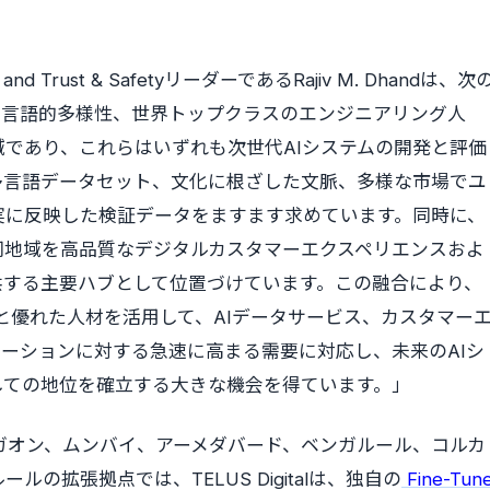
ence and Trust & SafetyリーダーであるRajiv M. Dhandは、次
、言語的多様性、世界トップクラスのエンジニアリング人
であり、これらはいずれも次世代AIシステムの開発と評価
多言語データセット、文化に根ざした文脈、多様な市場でユ
実に反映した検証データをますます求めています。同時に、
同地域を高品質なデジタルカスタマーエクスペリエンスおよ
供する主要ハブとして位置づけています。この融合により、
門知識と優れた人材を活用して、AIデータサービス、カスタマー
ーションに対する急速に高まる需要に対応し、未来のAIシ
しての地位を確立する大きな機会を得ています。」
ダ、グルガオン、ムンバイ、アーメダバード、ベンガルール、コルカ
の拡張拠点では、TELUS Digitalは、独自の
Fine-Tun