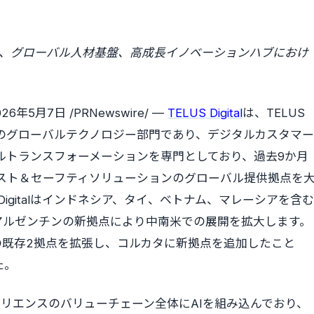
びCX機能、グローバル人材基盤、高成長イノベーションハブにおけ
026年5月7日
/PRNewswire/ —
TELUS Digital
は、TELUS
TU）傘下のグローバルテクノロジー部門であり、デジタルカスタマー
ルトランスフォーメーションを専門としており、過去9か月
トラスト＆セーフティソリューションのグローバル提供拠点を
Digitalはインドネシア、タイ、ベトナム、マレーシアを含む
アルゼンチンの新拠点により中南米での展開を拡大します。
の既存2拠点を拡張し、コルカタに新拠点を追加したこと
た。
リエンスのバリューチェーン全体にAIを組み込んでおり、