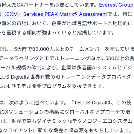
備えたCXパートナーを必要としています。
Everest Group
（CXM）Services PEAK Matrix® Assessment
では、特に
中南米の市場において、企業が地域言語サポートと地理的に
ーを重視する傾向が強まっていると指摘しています。
業を展開し、5大陸で82,000人以上のチームメンバーを擁してい
Iデータラベリングとモデルトレーニング向けに500以上の
ーバル規模の体制により、企業は多言語AIシステムとデジ
S Digitalは世界有数のAIトレーニングデータプロバイダ
成およびモデル開発プログラムを支援できます。
 Dengelは、次のように述べています。「TELUS Digitalは、この技
型CXソリューションの構築にグローバルなアプローチで取
米は、世界で最もダイナミックなテクノロジーエコシステム
が支援するクライアントに新たな機会と収益源をもたらしています。