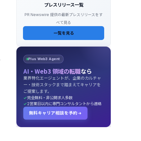
プレスリリース一覧
PR Newswire 提供の最新プレスリリースをす
べて見る
一覧を見る
ま
Plus Web3 Agent
言
AI・Web3 領域の転職
なら
業界特化エージェントが、企業のカルチャ
ー・技術スタックまで踏まえてキャリアを
ご提案します。
完全無料・非公開求人多数
2営業日以内に専門コンサルタントから連絡
無料キャリア相談を予約