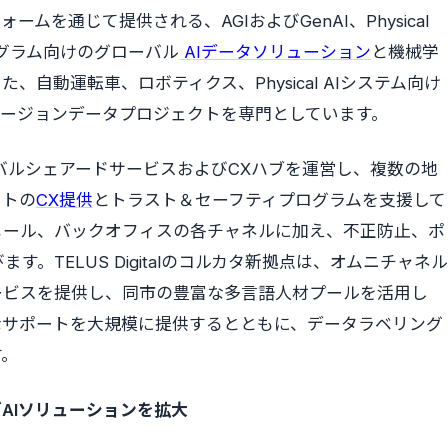
ームを通じて提供される、AGIおよびGenAI、Physical
プログラム向けのグローバル
AIデータソリューション
と機械学
自動運転車、ロボティクス、Physical AIシステム向け
フュージョンデータプロジェクトを専門としています。
グローバルシェアードサービスおよびCXハブを運営し、複数の地
ストの
CX提供
とトラスト＆セーフティプログラムを支援して
メール、バックオフィスの各チャネルに加え、不正防止、ポ
。TELUS Digitalのコルカタ新拠点は、オムニチャネル
ービスを提供し、同市の豊富な多言語人材プールを活用し
なサポートを大規模に提供するとともに、データラベリング
す。
AIソリューションを拡大