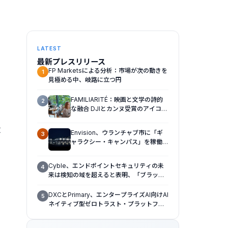
LATEST
最新プレスリリース
FP Marketsによる分析：市場が次の動きを
1
見極める中、岐路に立つ円
FAMILIARITÉ：映画と文学の詩的
2
な融合 DJIとカンヌ受賞のアイコ
ン、イザベル・ユペールが世紀を超
えて二人の女性の声を再会させる
大
Envision、ウランチャブ市に「ギ
3
— 全編Osmo Pocket 4Pで撮影
ャラクシー・キャンパス」を稼働さ
せ、ギガワット規模のAIインフラの
新たなモデルを確立
Cyble、エンドポイントセキュリティの未
4
来は検知の域を超えると表明、「ブラック
ハットUSA 2026（Black Hat USA
2026）」で「Titan」の次なる進化形を発
DXCとPrimary、エンタープライズAI向けAI
5
表
ネイティブ型ゼロトラスト・プラットフォ
ームを提供開始