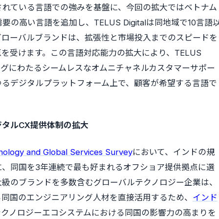
されている言語での強みを基盤に、今回の拡大ではベトナム
い言語を追加し、TELUS Digitalは同地域で10言語
グローバルブランドは、拡張性と市場投入までのスピードを
を受けます。この言語対応能力の拡大により、TELUS
ージングにわたるシームレスなオムニチャネルカスタマーサポー
ゆるデジタルプラットフォーム上で、顧客が希望する言語で
ジタルCX提供体制の拡大
logy and Global Services Survey
において、インドの規
に、同国を3年連続で最も好まれるオフショア提供拠点に選
大級のブランドを多数含むグローバルテクノロジー企業は、
る同国のエンジニアリング人材を直接活用するため、
インド
テクノロジーエコシステムにおける同国の影響力の高まりを