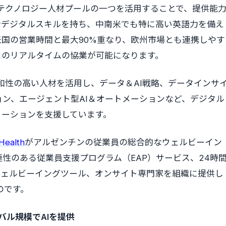
ミックなテクノロジー人材プールの一つを活用することで、提供能
なデジタルスキルを持ち、中南米でも特に高い英語力を備え
米国の営業時間と最大90%重なり、欧州市場とも連携しやす
とのリアルタイムの協業が可能になります。
的に親和性の高い人材を活用し、データ＆AI戦略、データインサ
ョン、エージェント型AI＆オートメーションなど、デジタル
ューションを支援しています。
Health
がアルゼンチンの従業員の総合的なウェルビーイン
性のある従業員支援プログラム（EAP）サービス、24時
ウェルビーイングツール、オンサイト専門家を組織に提供し
のです。
ーバル規模でAIを提供