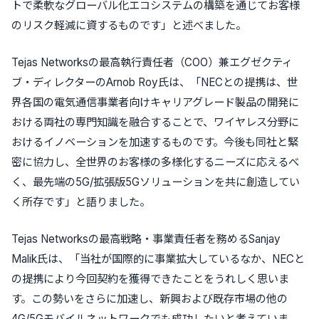
トで柔軟なグローバル化エコシステムの構築を通じてお客様
のリスク軽減に資するものです」と述べました。
Tejas Networksの最高執行責任者（COO）兼エグゼクティ
ブ・ディレクターのArnob Roy氏は、「NECとの提携は、世
界各国の電気通信事業者向けキャリアグレード製品の開発に
おける両社の専門知識を融合することで、ワイヤレス分野に
おけるイノベーションを加速するものです。今後も同社と緊
密に協力し、全世界のお客様の多様化するニーズに応えるべ
く、最先端の5G/拡張版5Gソリューションを共に創造してい
く所存です」と語りました。
Tejas Networksの最高戦略・事業責任者を務めるSanjay
Malik氏は、「当社が国際的に事業拡大しているなか、NECと
の提携により今回契約を獲得できたことをうれしく思いま
す。この勢いをさらに加速し、新興および既存市場の他の
4G/5Gモバイルネットワークでも成功したいと考えていま