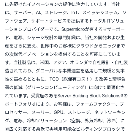
に先駆けたイノベーションの提供に注力しています。当社
は、サーバー、AI、ストレージ、IoT、スイッチシステム、ソ
フトウェア、サポートサービスを提供するトータルITソリュ
ーションプロバイダーです。Supermicroが有するマザーボー
ド、電源、シャーシ設計の専門知識は、当社の開発および生
産をさらに支え、世界中のお客様にクラウドからエッジまで
の次世代イノベーションを提供することを可能にしていま
す。当社製品は、米国、アジア、オランダで自社設計・自社製
造されており、グローバルな事業運営を活用して規模と効率
性を高めるとともに、TCO（総保有コスト）の改善と環境負
荷の低減（グリーンコンピューティング）に向けて最適化さ
れています。受賞歴のあるServer Building Block Solutions®の
ポートフォリオにより、お客様は、フォームファクター、プ
ロセッサー、メモリー、GPU、ストレージ、ネットワーキン
グ、電源、冷却ソリューション（空調、外気冷却、液冷）に
幅広く対応する柔軟で再利用可能なビルディングブロックで