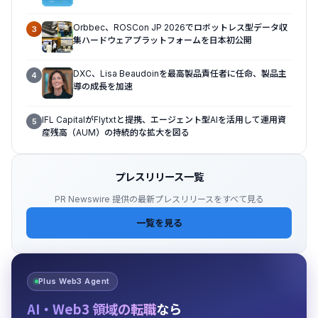
プライズAIの大規模導入に関する実践的なガイダンスを
共有
Orbbec、ROSCon JP 2026でロボットレス型データ収
3
集ハードウェアプラットフォームを日本初公開
DXC、Lisa Beaudoinを最高製品責任者に任命、製品主
4
導の成長を加速
IFL CapitalがFlytxtと提携、エージェント型AIを活用して運用資
5
産残高（AUM）の持続的な拡大を図る
プレスリリース一覧
PR Newswire 提供の最新プレスリリースをすべて見る
一覧を見る
Plus Web3 Agent
AI・Web3 領域の転職
なら