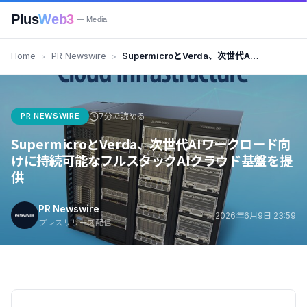
Plus
Web3
— Media
Home
PR Newswire
SupermicroとVerda、次世代AI
ワークロード向けに持続可能なフ
ルスタックAIクラウド基盤を提供
PR NEWSWIRE
7分で読める
SupermicroとVerda、次世代AIワークロード向
けに持続可能なフルスタックAIクラウド基盤を提
供
PR Newswire
2026年6月9日 23:59
プレスリリース配信