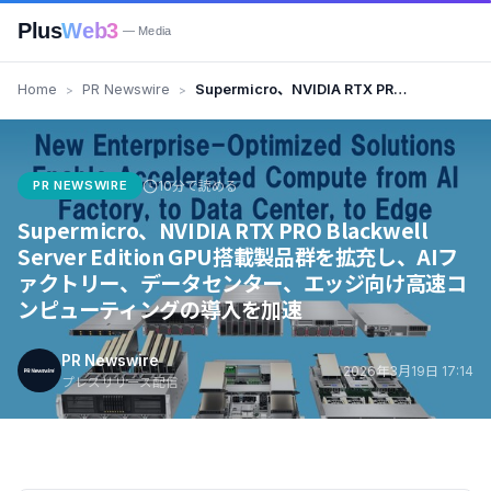
Plus
Web3
— Media
Home
PR Newswire
Supermicro、NVIDIA RTX PRO
Blackwell Server Edition GPU
搭載製品群を拡充し、AIファクト
リー、データセンター、エッジ向
け高速コンピューティングの導入
PR NEWSWIRE
10分で読める
を加速
Supermicro、NVIDIA RTX PRO Blackwell
Server Edition GPU搭載製品群を拡充し、AIフ
ァクトリー、データセンター、エッジ向け高速コ
ンピューティングの導入を加速
PR Newswire
2026年3月19日 17:14
プレスリリース配信