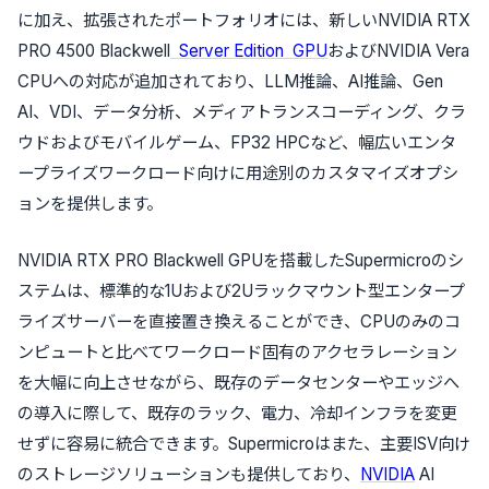
に加え、拡張されたポートフォリオには、新しいNVIDIA RTX
PRO 4500 Blackwell
Server Edition
GPU
およびNVIDIA Vera
CPUへの対応が追加されており、LLM推論、AI推論、Gen
AI、VDI、データ分析、メディアトランスコーディング、クラ
ウドおよびモバイルゲーム、FP32 HPCなど、幅広いエンタ
ープライズワークロード向けに用途別のカスタマイズオプシ
ョンを提供します。
NVIDIA RTX PRO Blackwell GPUを搭載したSupermicroのシ
ステムは、標準的な1Uおよび2Uラックマウント型エンタープ
ライズサーバーを直接置き換えることができ、CPUのみのコ
ンピュートと比べてワークロード固有のアクセラレーション
を大幅に向上させながら、既存のデータセンターやエッジへ
の導入に際して、既存のラック、電力、冷却インフラを変更
せずに容易に統合できます。Supermicroはまた、主要ISV向け
のストレージソリューションも提供しており、
NVIDIA
AI