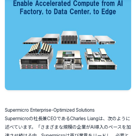
Supermicro Enterprise-Optimized Solutions
Supermicroの社長兼CEOであるCharles Liangは、次のように
述べています。「さまざまな規模の企業がAI導入のペースを加
速させ続ける中、Supermicroは再び業界をリードし、必要と