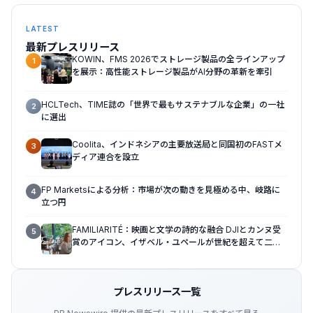
LATEST
最新プレスリリース
KOWIN、FMS 2026でストレージ製品の全ラインアップ
1
を展示：高性能ストレージ製品がAI分野の革新を牽引
HCLTech、TIME誌の「世界で最もサステナブルな企業」の一社
2
に選出
Coolita、インドネシアの主要放送局と同国初のFASTメ
3
ディア連合を設立
FP Marketsによる分析：市場が次の動きを見極める中、岐路に
4
立つ円
FAMILIARITÉ：映画と文学の詩的な融合 DJIとカンヌ受
5
賞のアイコン、イザベル・ユペールが世紀を超えて二人
の女性の声を再会させる — 全編Osmo Pocket 4Pで撮
影
プレスリリース一覧