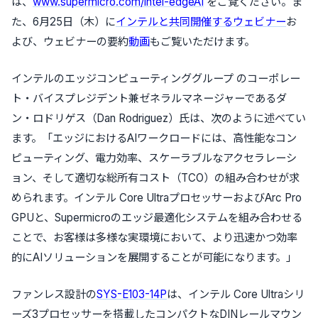
は、
www.supermicro.com/intel-edgeAI
をご覧ください。ま
た、6月25日（木）に
インテルと共同開催するウェビナー
お
よび、ウェビナーの要約
動画
もご覧いただけます。
インテルのエッジコンピューティンググループ のコーポレー
ト・バイスプレジデント兼ゼネラルマネージャーであるダ
ン・ロドリゲス（Dan Rodriguez）氏は、次のように述べてい
ます。「エッジにおけるAIワークロードには、高性能なコン
ピューティング、電力効率、スケーラブルなアクセラレーシ
ョン、そして適切な総所有コスト（TCO）の組み合わせが求
められます。インテル Core UltraプロセッサーおよびArc Pro
GPUと、Supermicroのエッジ最適化システムを組み合わせる
ことで、お客様は多様な実環境において、より迅速かつ効率
的にAIソリューションを展開することが可能になります。」
ファンレス設計の
SYS-E103-14P
は、インテル Core Ultraシリ
ーズ3プロセッサーを搭載したコンパクトなDINレールマウン