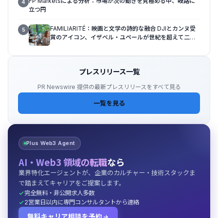
FP Marketsによる分析：市場が次の動きを見極める中、岐路に
4
立つ円
FAMILIARITÉ：映画と文学の詩的な融合 DJIとカンヌ受
5
賞のアイコン、イザベル・ユペールが世紀を超えて二人
の女性の声を再会させる — 全編Osmo Pocket 4Pで撮
影
プレスリリース一覧
PR Newswire 提供の最新プレスリリースをすべて見る
一覧を見る
Plus Web3 Agent
AI・Web3 領域の転職
なら
業界特化エージェントが、企業のカルチャー・技術スタックま
で踏まえてキャリアをご提案します。
完全無料・非公開求人多数
2営業日以内に専門コンサルタントから連絡
無料キャリア相談を予約