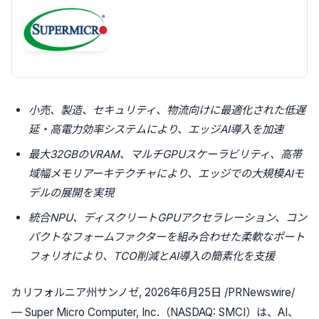
小売、製造、セキュリティ、物流向けに最適化された低遅
延・高電力効率システムにより、エッジAI導入を加速
最大32GBのVRAM、マルチGPUスケーラビリティ、高帯
域幅メモリアーキテクチャにより、エッジでの大規模AIモ
デルの展開を実現
統合NPU、ディスクリートGPUアクセラレーション、コン
パクトなフォームファクターを組み合わせた柔軟なポート
フォリオにより、TCO削減とAI導入の簡素化を支援
カリフォルニア州サンノゼ
,
2026年6月25日
/PRNewswire/
— Super Micro Computer, Inc.（NASDAQ: SMCI）は、AI、