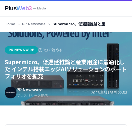
Plus
Web3
— Media
Home
PR Newswire
Supermicro、低遅延推論と産業
用途に最適化した インテル搭載エ
ッジAIソリューションのポートフ
ォリオを拡充
PR NEWSWIRE
9分で読める
Supermicro、低遅延推論と産業用途に最適化し
た インテル搭載エッジAIソリューションのポート
フォリオを拡充
PR Newswire
2026年6月25日 22:53
プレスリリース配信