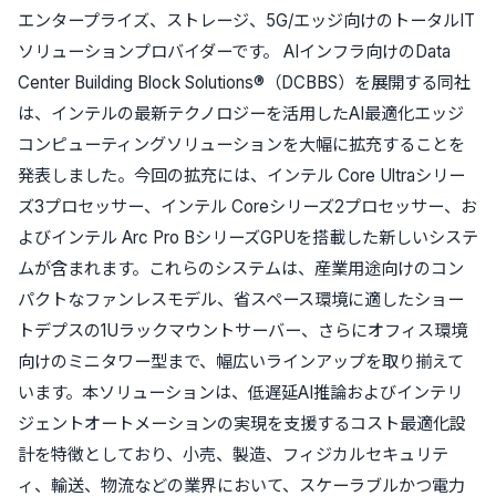
エンタープライズ、ストレージ、5G/エッジ向けのトータルIT
ソリューションプロバイダーです。 AIインフラ向けのData
Center Building Block Solutions®（DCBBS）を展開する同社
は、インテルの最新テクノロジーを活用したAI最適化エッジ
コンピューティングソリューションを大幅に拡充することを
発表しました。今回の拡充には、インテル Core Ultraシリー
ズ3プロセッサー、インテル Coreシリーズ2プロセッサー、お
よびインテル Arc Pro BシリーズGPUを搭載した新しいシステ
ムが含まれます。これらのシステムは、産業用途向けのコン
パクトなファンレスモデル、省スペース環境に適したショー
トデプスの1Uラックマウントサーバー、さらにオフィス環境
向けのミニタワー型まで、幅広いラインアップを取り揃えて
います。本ソリューションは、低遅延AI推論およびインテリ
ジェントオートメーションの実現を支援するコスト最適化設
計を特徴としており、小売、製造、フィジカルセキュリテ
ィ、輸送、物流などの業界において、スケーラブルかつ電力