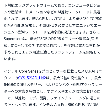
ト対応エッジプラットフォームであり、コンピュータビジョ
ンや産業オートメーションなどのAI推論ワークロードに最適
化されています。統合GPUおよびNPUにより最大180 TOPSの
総合AI性能を実現し、外部GPUを必要とせずにエッジでエー
ジェント型AIワークロードを効率的に処理できます。さらに
Supermicroは、最大128GBのDDR5メモリーや豊富なI/O接
続、0℃～45℃の動作環境に対応し、堅牢制と電力効率性が
求められるエッジ用途に適したプラットフォームを実現して
います。
インテル Core Series 2プロセッサーを搭載したスリムAIミニ
タワーの
SYS-521AD-LN2
は、最大12基の高性能Pコア、最大
64GBのDDR5メモリー、およびコンパクトGPUアクセラレー
ターへの対応を特徴とし、オフィスやエッジ環境におけるロ
ーカルAI推論、モデル開発、ファインチューニングに適した
設計となっています。インテル Arc Pro B50 GPUやNVIDIA