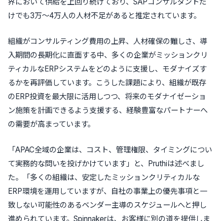
界において供給を上回り続けており、SAPコンサルタントだ
けでも3万～4万人の人材不足があると推定されています。
組織がコンサルティング費用の上昇、人材確保の難しさ、導
入期間の長期化に直面する中、多くの企業がミッションクリ
ティカルなERPシステムをどのように支援し、モダナイズす
るかを再評価しています。こうした課題により、組織が既存
のERP投資を最大限に活用しつつ、将来のモダナイゼーショ
ン施策を計画できるよう支援する、経験豊富なパートナーへ
の需要が高まっています。
「APAC全域の企業は、コスト、管理権限、タイミングについ
て実務的な問いを投げかけています」と、Pruthiは述べまし
た。「多くの組織は、安定したミッションクリティカルな
ERP環境を運用していますが、自社の事業上の優先事項と一
致しない可能性のあるベンダー主導のスケジュールへと押し
進められています。Spinnakerは、お客様に別の道を提供しま