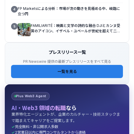
FP Marketsによる分析：市場が次の動きを見極める中、岐路に
4
立つ円
FAMILIARITÉ：映画と文学の詩的な融合 DJIとカンヌ受
5
賞のアイコン、イザベル・ユペールが世紀を超えて二人
の女性の声を再会させる — 全編Osmo Pocket 4Pで撮
影
プレスリリース一覧
PR Newswire 提供の最新プレスリリースをすべて見る
一覧を見る
Plus Web3 Agent
AI・Web3 領域の転職
なら
業界特化エージェントが、企業のカルチャー・技術スタックま
で踏まえてキャリアをご提案します。
完全無料・非公開求人多数
2営業日以内に専門コンサルタントから連絡