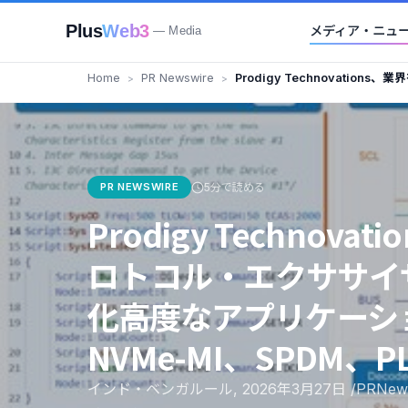
Plus
Web3
メディア・ニュ
— Media
Home
PR Newswire
Prodigy Technovatio
ササイザーおよびアナライザーを
ルプロトコルである NVMe-MI
PR NEWSWIRE
5分で読める
Prodigy Technov
ロトコル・エクササイ
化――高度なアプリケー
NVMe-MI、SPDM、
インド・ベンガルール, 2026年3月27日 /PRNe