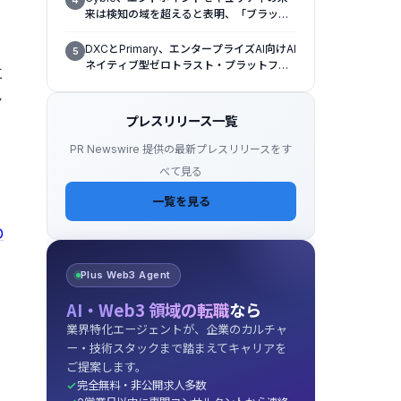
来は検知の域を超えると表明、「ブラック
ハットUSA 2026（Black Hat USA
2026）」で「Titan」の次なる進化形を発
DXCとPrimary、エンタープライズAI向けAI
5
表
ネイティブ型ゼロトラスト・プラットフォ
に
ームを提供開始
ン
プレスリリース一覧
PR Newswire 提供の最新プレスリリースをす
べて見る
一覧を見る
D
Plus Web3 Agent
AI・Web3 領域の転職
なら
業界特化エージェントが、企業のカルチャ
ー・技術スタックまで踏まえてキャリアを
ご提案します。
完全無料・非公開求人多数