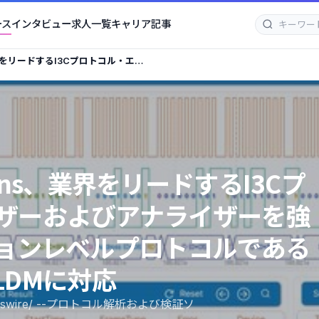
ース
インタビュー
求人一覧
キャリア記事
ns、業界をリードするI3Cプロトコル・エク
強化――高度なアプリケーションレベ
、SPDM、PLDMに対応
ations、業界をリードするI3Cプ
ザーおよびアナライザーを強
ションレベルプロトコルである
PLDMに対応
wswire/ --プロトコル解析および検証ソ