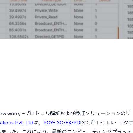
Newswire/ –プロトコル解析および検証ソリューションのリ
tions Pvt. Ltd
は、
PGY-I3C-EX-PD
I3Cプロトコル・エク
しました。これにより、最新のコンピューティングプラット