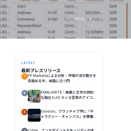
2026年3月27日 20:46
LATEST
最新プレスリリース
FP Marketsによる分析：市場が次の動きを
1
見極める中、岐路に立つ円
FAMILIARITÉ：映画と文学の詩的
2
な融合 DJIとカンヌ受賞のアイコ
ン、イザベル・ユペールが世紀を超
えて二人の女性の声を再会させる
Envision、ウランチャブ市に「ギ
3
— 全編Osmo Pocket 4Pで撮影
ャラクシー・キャンパス」を稼働さ
サ
せ、ギガワット規模のAIインフラの
新たなモデルを確立
Cyble、エンドポイントセキュリティの未
4