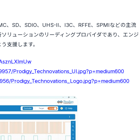
、eMMC、SD、SDIO、UHS-II、I3C、RFFE、SPMIなどの主流
析ソリューションのリーディングプロバイダであり、エンジ
よう支援します。
XAsznLXlmUw
39957/Prodigy_Technovations_UI.jpg?p=medium600
9956/Prodigy_Technovations_Logo.jpg?p=medium600