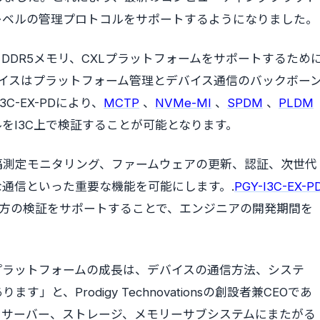
レベルの管理プロトコルをサポートするようになりました。
DDR5メモリ、CXLプラットフォームをサポートするため
ェイスはプラットフォーム管理とデバイス通信のバックボー
C-EX-PDにより、
MCTP
、
NVMe-MI
、
SPDM
、
PLDM
をI3C上で検証することが可能となります。
隔測定モニタリング、ファームウェアの更新、認証、次世代
通信といった重要な機能を可能にします。.
PGY-I3C-EX-P
両方の検証をサポートすることで、エンジニアの開発期間を
プラットフォームの成長は、デバイスの通信方法、システ
と、Prodigy Technovationsの創設者兼CEOであ
は、サーバー、ストレージ、メモリーサブシステムにまたがる