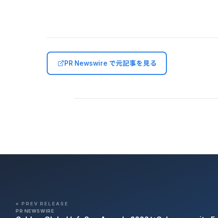
PR Newswire で元記事を見る
« PREV RELEASE
PR NEWSWIRE