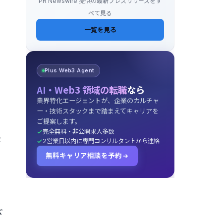
PR Newswire 提供の最新プレスリリースをす
べて見る
一覧を見る
Plus Web3 Agent
AI・Web3 領域の転職
なら
業界特化エージェントが、企業のカルチャ
ー・技術スタックまで踏まえてキャリアを
ご提案します。
、
完全無料・非公開求人多数
を
2営業日以内に専門コンサルタントから連絡
無料キャリア相談を予約
べ