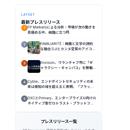
LATEST
最新プレスリリース
FP Marketsによる分析：市場が次の動きを
1
見極める中、岐路に立つ円
FAMILIARITÉ：映画と文学の詩的
2
な融合 DJIとカンヌ受賞のアイコ
ン、イザベル・ユペールが世紀を超
えて二人の女性の声を再会させる
Envision、ウランチャブ市に「ギ
3
— 全編Osmo Pocket 4Pで撮影
ャラクシー・キャンパス」を稼働さ
せ、ギガワット規模のAIインフラの
新たなモデルを確立
Cyble、エンドポイントセキュリティの未
4
来は検知の域を超えると表明、「ブラック
ハットUSA 2026（Black Hat USA
2026）」で「Titan」の次なる進化形を発
DXCとPrimary、エンタープライズAI向けAI
5
表
ネイティブ型ゼロトラスト・プラットフォ
ームを提供開始
プレスリリース一覧