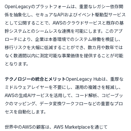
OpenLegacy
のプラットフォームは、重要なレガシー依存関
係を抽象化し、セキュアな
API
および
イベント駆動型サービス
として公開することで、
AWS
の
クラウドサービスと既存の
基
幹
システムとのシームレスな
連携
を可能にします。このアプ
ローチにより、企業は本番環境でのシステム
稼働
を検証し、
移行リスクを大幅に低減することができ、数カ月や数年では
なく数週間以内に測定可能な事業価値を提供することが可能
となります。
テクノロジーの統合とメリット
OpenLegacy Hub
は、
重厚な
ミドルウェア
レイヤー
を不要にし、運用の複雑さを軽減し、
AWS
の生成
AI
サービスを活用して、コード解析、コピーブッ
クのマッピング、データ変換ワークフローなどの重要なプロ
セスを自動化します。
世界中の
AWS
の顧客は、
AWS Marketplace
を通じて