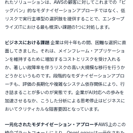
れた
ソリューションは、
AWS
の顧客に対してこれまでの「ビ
ッグバン」的なモダナイゼーションアプローチではなく、低
リスクで実行主導
型
の選択肢を提供することで、エンタープ
ライズ
IT
における最も
根深い
課題の
1
つに対処します。
ビジネスにおける課題
企業
は何十年もの間、困難な選択に直
面してきました。それは、メインフレーム・アプリケーショ
ンを維持するために増加するコストとリスクを受け入れる
か、
著しい
故障率を伴うリスクの高い大規模な移行を行うか
どうかというものです。段階的なモダナイゼーションアプロ
ーチも、評価の長期化や複雑なシステム依存関係により、行
き詰まることが多いのが実態です。企業が
AI
対応への歩みを
加速させるなか、こうした分析
による思考停止
はビジネスに
おいて
クリティカル
な阻害要因となっています。
一元化
されたモダナイゼーション・アプローチ
AWS
上のこの
統合プラットフォームにより、
OpenLegacy
は
一元化
された