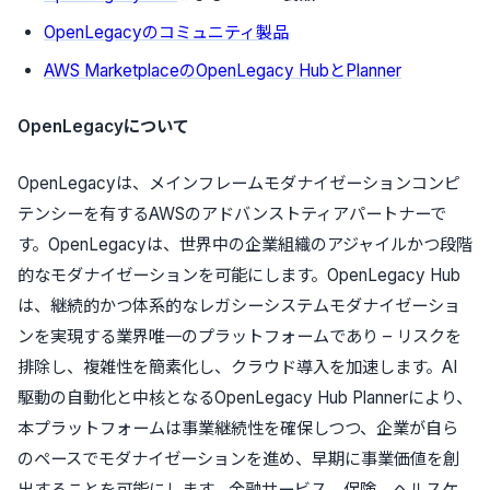
OpenLegacy
のコミュニティ製品
AWS Marketplace
の
OpenLegacy Hub
と
Planner
OpenLegacy
について
OpenLegacy
は、メインフレームモダナイゼーションコンピ
テンシーを有する
AWS
のアドバンストティアパートナーで
す。
OpenLegacy
は、世界中の企業組織のアジャイルかつ段階
的なモダナイゼーションを可能にします。
OpenLegacy Hub
は、継続的かつ体系的なレガシーシステムモダナイゼーショ
ンを実現する業界唯一のプラットフォームであり
–
リスクを
排除し、複雑性を簡素化し、クラウド導入を加速します。
AI
駆動の自動化と中核となる
OpenLegacy Hub Planner
により、
本プラットフォームは事業継続性を確保しつつ、企業が自ら
のペースでモダナイゼーションを進め、早期に事業価値を創
出することを可能にします。
金融サービス、保険、ヘルスケ