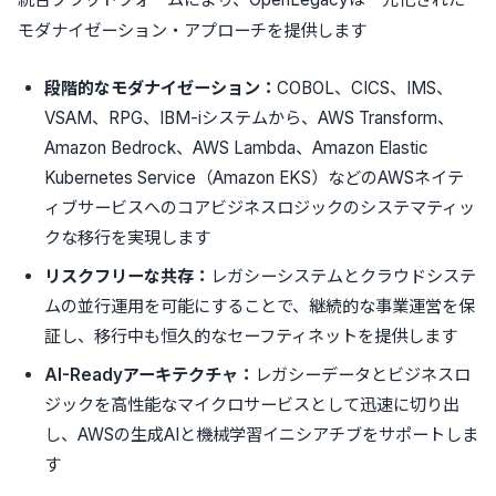
モダナイゼーション・アプローチを提供します
段階的なモダナイゼーション
：
COBOL
、
CICS
、
IMS
、
VSAM
、
RPG
、
IBM-i
システムから、
AWS Transform
、
Amazon Bedrock
、
AWS Lambda
、
Amazon Elastic
Kubernetes Service
（
Amazon EKS
）などの
AWS
ネイテ
ィブサービスへのコアビジネスロジックの
システマティッ
ク
な移行を実現します
リスクフリー
な
共存
：
レガシーシステムとクラウドシステ
ムの並行運用を可能にすることで、継続的な事業運営を保
証し、移行中も恒久的なセーフティネットを提供します
AI-Ready
アーキテクチャ
：
レガシーデータとビジネスロ
ジックを高性能なマイクロサービスとして迅速に
切り出
し
、
AWS
の生成
AI
と機械学習イニシアチブをサポートしま
す