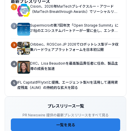
最新プレスリリース
Cision、2026年MarTechブレイクスルー・アワード
1
（MarTech Breakthrough Awards）でソーシャルリス
ニング、プレスリリース配信、AEOの3部門を受賞
Supermicroの第7回年次「Open Storage Summit」に
2
21社のエコシステムパートナーが一堂に会し、エンター
プライズAIの大規模導入に関する実践的なガイダンスを
共有
Orbbec、ROSCon JP 2026でロボットレス型データ収
3
集ハードウェアプラットフォームを日本初公開
DXC、Lisa Beaudoinを最高製品責任者に任命、製品主
4
導の成長を加速
IFL CapitalがFlytxtと提携、エージェント型AIを活用して運用資
5
産残高（AUM）の持続的な拡大を図る
プレスリリース一覧
PR Newswire 提供の最新プレスリリースをすべて見る
一覧を見る