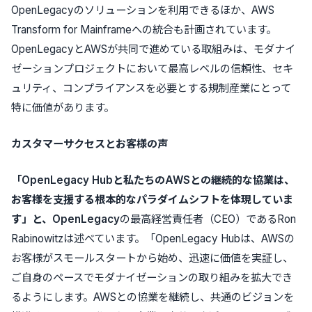
OpenLegacy
のソリューション
を利用できる
ほか、
AWS
Transform for Mainframe
への統合も計画されています。
OpenLegacy
と
AWS
が共同で
進めている取組み
は、モダナイ
ゼーション
プロジェクトにおいて
最高レベルの信頼性、セキ
ュリティ、コンプライアンスを必要とする規制産業にとって
特に価値があります。
カスタマーサクセスとお客様の声
「
OpenLegacy Hub
と
私たちの
AWS
との継続的な協業は、
お客様
を支援する
根本的な
パラダイムシフトを
体現していま
す
」と、
OpenLegacy
の最高経営責任者（
CEO
）である
Ron
Rabinowitz
は述べています。「
OpenLegacy Hub
は、
AWS
の
お客様
がスモールスタート
から始め
、迅速に価値を
実証
し、
ご自身のペースでモダナイゼーションの取り組みを拡大でき
るようにします。
AWS
との協業を継続し、共通のビジョンを