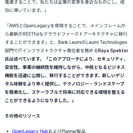
推進することで、
私たち
は企業の変革を身近なものにし、成
功に導いています。」
「
AWS
と
OpenLegacy
を使用することで、メインフレームか
ら最新の
RESTful
なクラウドファーストアーキテクチャに移行
することができます」と、
Bank Leumi
の
Leumi Technologies
部門で
IT
インフラストラクチャ責任者を務める
Raya Spektor
氏は述べています。「このアプローチにより、セキュリティ、
安定性、事業の継続性を維持しながら、中核となるビジネス
機能を迅速に公開し、移行することができます。新しいデジ
タル体験をより早く提供し、テクノロジー・ランドスケープ
を簡素化し、スケーラブルで将来に対応できる環境を整える
ことができるようになりました。」
その他のリソース
OpenLegacy Hub
および
Planner
製品