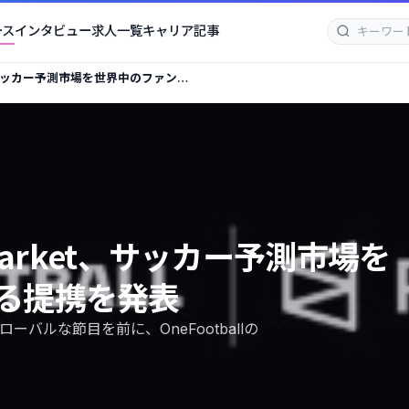
ース
インタビュー
求人一覧
キャリア記事
ket、サッカー予測市場を世界中のファンに
lymarket、サッカー予測市場を
る提携を発表
バルな節目を前に、OneFootballの