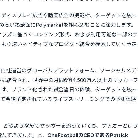
、ディスプレイ広告や動画広告の掲載枠、ターゲットを絞っ
度の高い掲載面にPolymarketを組み込むことに注力します。
オッズに基づくコンテンツ形式、および利用可能な一部のサ
、より深いネイティブなプロダクト統合を模索していく予定
tballの自社運営のグローバルプラットフォーム、ソーシャルメデ
に統合され、世界中の月間6億4,500万人以上のサッカー
には、ブランド化された試合当日の体験、ターゲットを絞っ
して今後予定されているライブストリーミングでの予測体験
いても、どのような形でサッカーを追っていても、サッカーという
指してきました」
と、
OneFootballのCEOであるPatrick