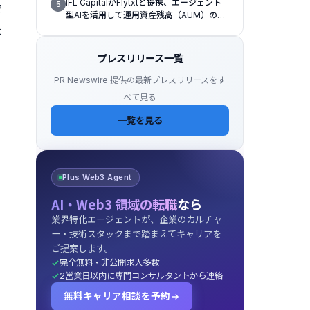
IFL CapitalがFlytxtと提携、エージェント
5
で
型AIを活用して運用資産残高（AUM）の持
続的な拡大を図る
た
プレスリリース一覧
PR Newswire 提供の最新プレスリリースをす
べて見る
一覧を見る
Plus Web3 Agent
AI・Web3 領域の転職
なら
業界特化エージェントが、企業のカルチャ
ー・技術スタックまで踏まえてキャリアを
ご提案します。
完全無料・非公開求人多数
2営業日以内に専門コンサルタントから連絡
無料キャリア相談を予約