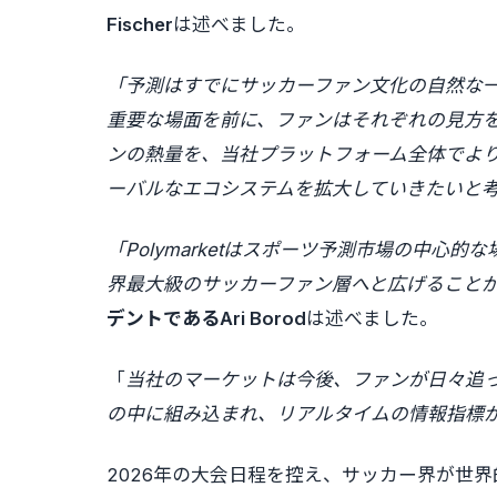
Fischer
は述べました。
「予測はすでにサッカーファン文化の自然な
重要な場面を前に、ファンはそれぞれの見方を持
ンの熱量を、当社プラットフォーム全体でより豊か
ーバルなエコシステムを拡大していきたいと
「Polymarketはスポーツ予測市場の中心的な
界最大級のサッカーファン層へと広げること
デントであるAri Borod
は述べました。
「
当社のマーケットは今後、ファンが日々追
の中に組み込まれ、リアルタイムの情報指標
2026年の大会日程を控え、サッカー界が世界的に重