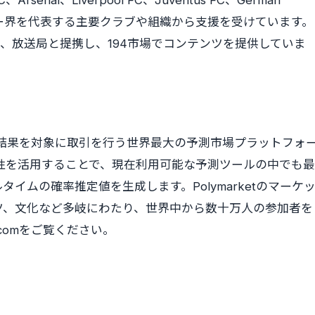
FC、Arsenal、Liverpool FC、Juventus FC、German
、世界サッカー界を代表する主要クラブや組織から支援を受けています。
手、放送局と提携し、194市場でコンテンツを提供していま
来事の結果を対象に取引を行う世界最大の予測市場プラットフォ
の効率性を活用することで、現在利用可能な予測ツールの中でも最
イムの確率推定値を生成します。Polymarketのマーケ
ツ、文化など多岐にわたり、世界中から数十万人の参加者を
.comをご覧ください。