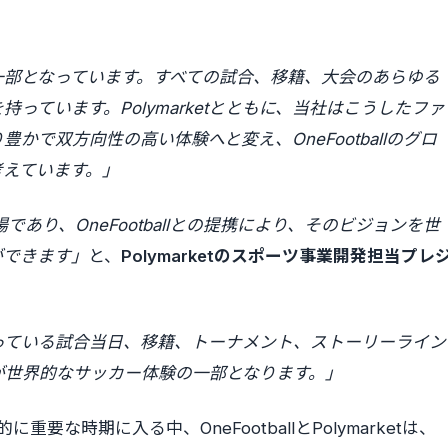
一部となっています。すべての試合、移籍、大会のあらゆる
っています。Polymarketとともに、当社はこうしたファ
で双方向性の高い体験へと変え、OneFootballのグロ
考えています。」
場であり、OneFootballとの提携により、そのビジョンを世
ができます」
と、
Polymarketのスポーツ事業開発担当プレ
っている試合当日、移籍、トーナメント、ストーリーライン
が世界的なサッカー体験の一部となります。」
要な時期に入る中、OneFootballとPolymarketは、