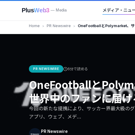
Plus
Web3
メディア・ニュ
— Media
Home
PR Newswire
OneFootballとPolymar
届ける提携を発表
PR NEWSWIRE
6分で読める
OneFootballとPo
世界中のファンに届け
今回の新たな提携により、サッカー界最大級のグロー
アプリ、ウェブ、メデ…
PR Newswire