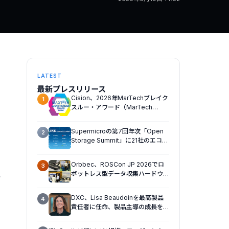
LATEST
最新プレスリリース
Cision、2026年MarTechブレイク
1
スルー・アワード（MarTech
Breakthrough Awards）でソーシ
ャルリスニング、プレスリリース配
Supermicroの第7回年次「Open
2
信、AEOの3部門を受賞
Storage Summit」に21社のエコシ
ステムパートナーが一堂に会し、エ
ンタープライズAIの大規模導入に関
Orbbec、ROSCon JP 2026でロ
3
する実践的なガイダンスを共有
ボットレス型データ収集ハードウェ
み
アプラットフォームを日本初公開
DXC、Lisa Beaudoinを最高製品
4
責任者に任命、製品主導の成長を加
速