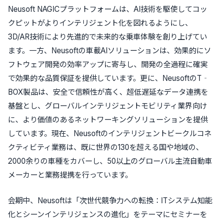
Neusoft NAGICプラットフォームは、AI技術を駆使してコッ
クピットがよりインテリジェント化を図れるようにし、
3D/AR技術により先進的で未来的な乗車体験を創り上げてい
ます。一方、Neusoftの車載AIソリューションは、効果的にソ
フトウェア開発の効率アップに寄与し、開発の全過程に確実
で効果的な品質保証を提供しています。更に、NeusoftのT‐
BOX製品は、安全で信頼性が高く、超低遅延なデータ連携を
基盤とし、グローバルインテリジェントモビリティ業界向け
に、より価値のあるネットワーキングソリューションを提供
しています。現在、Neusoftのインテリジェントビークルコネ
クティビティ業務は、既に世界の130を超える国や地域の、
2000余りの車種をカバーし、50以上のグローバル主流自動車
メーカーと業務提携を行っています。
会期中、Neusoftは「次世代競争力への転換：ITシステム知能
化とシーンインテリジェンスの進化」をテーマにセミナーを