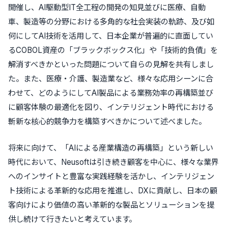
開催し、AI駆動型IT全工程の開発の知見並びに医療、自動
車、製造等の分野における多角的な社会実装の軌跡、及び如
何にしてAI技術を活用して、日本企業が普遍的に直面してい
るCOBOL資産の「ブラックボックス化」や「技術的負債」を
解消すべきかといった問題について自らの見解を共有しまし
た。また、医療・介護、製造業など、様々な応用シーンに合
わせて、どのようにしてAI製品による業務効率の再構築並び
に顧客体験の最適化を図り、インテリジェント時代における
斬新な核心的競争力を構築すべきかについて述べました。
将来に向けて、「AIによる産業構造の再構築」という新しい
時代において、Neusoftは引き続き顧客を中心に、様々な業界
へのインサイトと豊富な実践経験を活かし、インテリジェン
ト技術による革新的な応用を推進し、DXに貢献し、日本の顧
客向けにより価値の高い革新的な製品とソリューションを提
供し続けて行きたいと考えています。