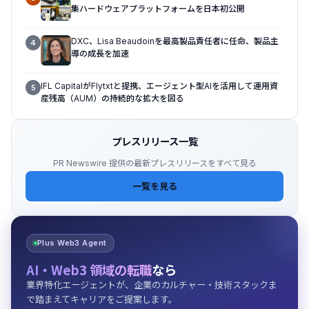
集ハードウェアプラットフォームを日本初公開
DXC、Lisa Beaudoinを最高製品責任者に任命、製品主
4
導の成長を加速
IFL CapitalがFlytxtと提携、エージェント型AIを活用して運用資
5
産残高（AUM）の持続的な拡大を図る
プレスリリース一覧
PR Newswire 提供の最新プレスリリースをすべて見る
一覧を見る
Plus Web3 Agent
AI・Web3 領域の転職
なら
業界特化エージェントが、企業のカルチャー・技術スタックま
で踏まえてキャリアをご提案します。