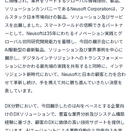
に開催され、業界をリードするグローバル情報技術、製品、
ソリューションカンパニーであるNeusoft Corporationは、フ
ルスタック日本市場向けの製品、ソリューション及びサービ
スを出展しました。スマートワールドの信頼できるパートナ
ーとして、Neusoftは35年にわたるイノベーション実践とグ
ローバル協同研究開発能力を蓄積し、今回の展示会において
AI駆動型の最新製品、ソリューション及び業界事例を中心に
展示し、デジタルインテリジェントへのトランスフォーメー
ションにかかわる最先端の実践を共有すると同時に、インテ
リジェント新時代において、Neusoftと日本の顧客と力を合わ
せて革新し続け、手を携えて共に勝ち進んでいきたい決意を
表しています。
DX分野において、今回展示したのはAIをベースとする企業向
けのDXソリューションで、豊富な業界分析及びシステム構築
経験に基づき、顧客のDXに価値の高い技術サポートを提供し
ています。AIエージェントによる業務自動化と効率向上を実