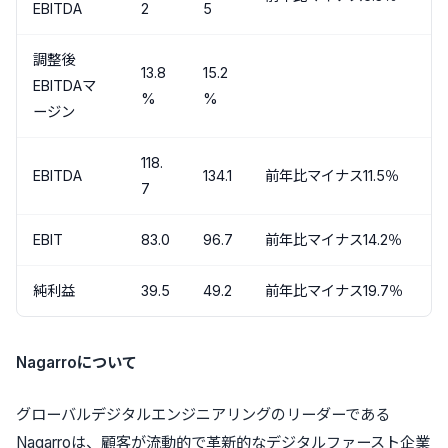
EBITDA
2
5
調整後
13.8
15.2
EBITDAマ
%
%
ージン
118.
EBITDA
134.1
前年比マイナス11.5％
7
EBIT
83.0
96.7
前年比マイナス14.2％
純利益
39.5
49.2
前年比マイナス19.7％
Nagarroについて
グローバルデジタルエンジニアリングのリーダーである
Nagarroは、顧客が流動的で革新的なデジタルファースト企業