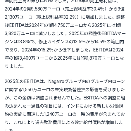
年間売上高の伸びは6.1％でした。2025年の売上総利益は、
2024年の2億9,580万ユーロ（売上総利益率30.4％）から3億
2,130万ユーロ（売上総利益率32.2％）に増加しました。調整
後EBITDAは2024年の1億4,750万ユーロから2025年には1億
3,820万ユーロに減少しました。2025年の調整後EBITDAマー
ジンは13.8％で、修正ガイダンスの13.5％から14.5％の範囲内
であり、2024年の15.2％から低下しました。EBITDAは2024
年の1億3,400万ユーロから2025年には1億1,870万ユーロとな
りました。
2025年のEBITDAは、Nagarroグループ内のグループ内ローン
に関する1,550万ユーロの未実現為替差損の影響を受けました
が、この金額は調整されませんでした。EBITDAへの調整に組
み込まれた一過性の項目には、インドにおける新しい労働規
約の実施に関連した1,240万ユーロの一時的費用が含まれてお
り、これにより過去勤務費用による確定給付債務が増加しま
した。