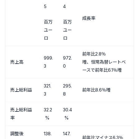
5
4
成長率
百万
百万
ユー
ユー
ロ
ロ
前年比2.8％
999.
972.
売上高
増、恒常為替レートベ
3
0
ースで前年比6.1％増
321.
295.
売上総利益
前年比8.6％増
3
8
売上総利益
32.2
30.4
率
%
%
調整後
138.
147.
前年比マイナス6.3％