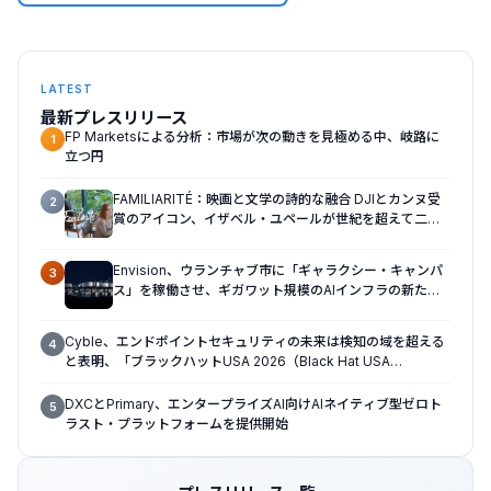
LATEST
最新プレスリリース
FP Marketsによる分析：市場が次の動きを見極める中、岐路に
1
立つ円
FAMILIARITÉ：映画と文学の詩的な融合 DJIとカンヌ受
2
賞のアイコン、イザベル・ユペールが世紀を超えて二人
の女性の声を再会させる — 全編Osmo Pocket 4Pで撮
影
Envision、ウランチャブ市に「ギャラクシー・キャンパ
3
ス」を稼働させ、ギガワット規模のAIインフラの新たな
モデルを確立
Cyble、エンドポイントセキュリティの未来は検知の域を超える
4
と表明、「ブラックハットUSA 2026（Black Hat USA
2026）」で「Titan」の次なる進化形を発表
DXCとPrimary、エンタープライズAI向けAIネイティブ型ゼロト
5
ラスト・プラットフォームを提供開始