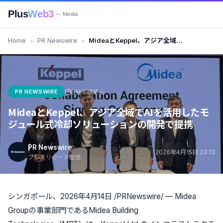
Plus
Web3
— Media
Home
PR Newswire
MideaとKeppel、アジア全域で
AIを活用したモジュール式冷却ソ
リューションの開発で提携
PR NEWSWIRE
5分で読める
MideaとKeppel、アジア全域でAIを活用したモ
ジュール式冷却ソリューションの開発で提携
PR Newswire
2026年4月15日 23:13
プレスリリース配信
シンガポール、2026年4月14日 /PRNewswire/ — Midea
Groupの事業部門であるMidea Building