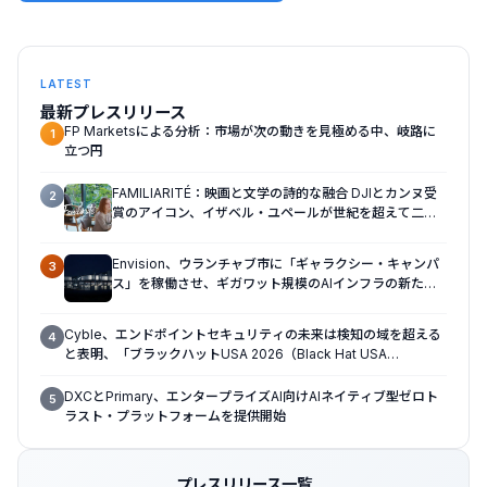
LATEST
最新プレスリリース
FP Marketsによる分析：市場が次の動きを見極める中、岐路に
1
立つ円
FAMILIARITÉ：映画と文学の詩的な融合 DJIとカンヌ受
2
賞のアイコン、イザベル・ユペールが世紀を超えて二人
の女性の声を再会させる — 全編Osmo Pocket 4Pで撮
影
Envision、ウランチャブ市に「ギャラクシー・キャンパ
3
ス」を稼働させ、ギガワット規模のAIインフラの新たな
モデルを確立
Cyble、エンドポイントセキュリティの未来は検知の域を超える
4
と表明、「ブラックハットUSA 2026（Black Hat USA
2026）」で「Titan」の次なる進化形を発表
DXCとPrimary、エンタープライズAI向けAIネイティブ型ゼロト
5
ラスト・プラットフォームを提供開始
プレスリリース一覧