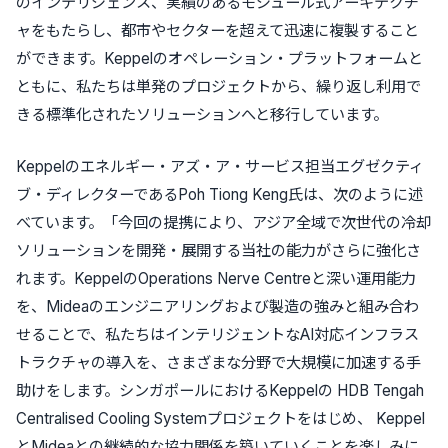
のインテリジェンス、実績のあるモジュール式アーキテクチ
ャをもたらし、都市やセクターを超えて迅速に複製すること
ができます。Keppelのオペレーション・プラットフォームと
ともに、私たちは単発のプロジェクトから、繰り返し利用で
きる標準化されたソリューションへと移行しています。
Keppelのエネルギー・アズ・ア・サービス担当エグゼクティ
ブ・ディレクターであるPoh Tiong Keng氏は、次のように述
べています。「今回の提携により、アジア全域で次世代の冷却
ソリューションを開発・展開する当社の能力がさらに強化さ
れます。KeppelのOperations Nerve Centreと深い運用能力
を、Mideaのエンジニアリングおよび製造の強みと組み合わ
せることで、私たちはインテリジェントなAI対応インフラス
トラクチャの導入を、さまざまな分野で大規模に加速する手
助けをします。シンガポールにおけるKeppelの HDB Tengah
Centralised Cooling Systemプロジェクトをはじめ、 Keppel
とMideaとの継続的な協力関係を築いていくことを楽しみに