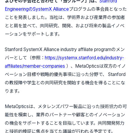
よびその子会社と合わせて「当グループ」)は、
Stanford
EngineeringのSystemX Alliance
プログラムの準会員となった
ことを発表しました。当社は、学術界および産業界の参加者
とと肩を並べて、共同研究、開発、および将来の製品イノベ
ーションをサポートします。
Stanford SystemX Alliance industry affiliate programのメン
バーとして（参照：
https://systemx.stanford.edu/industry-
affiliates/member-companies
）、MetaOpticsは双方のイノ
ベーション目標や戦略的優先事項に沿った分野で、 Stanford
の教授陣や学生との共同研究を開始する機会を得ることにな
ります。
MetaOpticsは、メタレンズパワー製品に沿った技術協力の可
能性を模索し、業界のパートナーや顧客とのイノベーション
の機会をサポートすることを目指しています。共同開発努力
と技術的検証に焦点を当てた議論が行われる予定です。