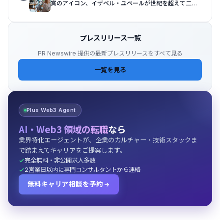
賞のアイコン、イザベル・ユペールが世紀を超えて二人
の女性の声を再会させる — 全編Osmo Pocket 4Pで撮
影
プレスリリース一覧
PR Newswire 提供の最新プレスリリースをすべて見る
一覧を見る
Plus Web3 Agent
AI・Web3 領域の転職
なら
業界特化エージェントが、企業のカルチャー・技術スタックま
で踏まえてキャリアをご提案します。
完全無料・非公開求人多数
2営業日以内に専門コンサルタントから連絡
無料キャリア相談を予約