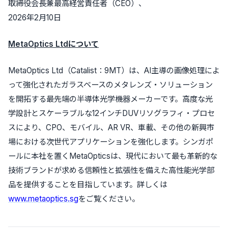
取締役会長兼最高経営責任者（CEO）、
2026年2月10日
MetaOptics Ltdについて
MetaOptics Ltd（Catalist：9MT）は、AI主導の画像処理によ
って強化されたガラスベースのメタレンズ・ソリューション
を開拓する最先端の半導体光学機器メーカーです。高度な光
学設計とスケーラブルな12インチDUVリソグラフィ・プロセ
スにより、CPO、モバイル、AR VR、車載、その他の新興市
場における次世代アプリケーションを強化します。シンガポ
ールに本社を置くMetaOpticsは、現代において最も革新的な
技術ブランドが求める信頼性と拡張性を備えた高性能光学部
品を提供することを目指しています。詳しくは
www.metaoptics.sg
をご覧ください。