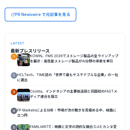
PR Newswire で元記事を見る
LATEST
最新プレスリリース
KOWIN、FMS 2026でストレージ製品の全ラインアップ
1
を展示：高性能ストレージ製品がAI分野の革新を牽引
HCLTech、TIME誌の「世界で最もサステナブルな企業」の一社
2
に選出
Coolita、インドネシアの主要放送局と同国初のFASTメ
3
ディア連合を設立
FP Marketsによる分析：市場が次の動きを見極める中、岐路に
4
立つ円
FAMILIARITÉ：映画と文学の詩的な融合 DJIとカンヌ受
5