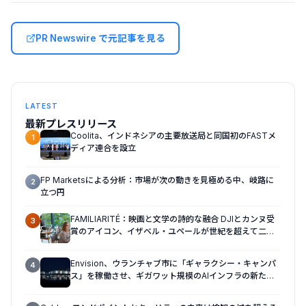
PR Newswire で元記事を見る
LATEST
最新プレスリリース
Coolita、インドネシアの主要放送局と同国初のFASTメ
1
ディア連合を設立
FP Marketsによる分析：市場が次の動きを見極める中、岐路に
2
立つ円
FAMILIARITÉ：映画と文学の詩的な融合 DJIとカンヌ受
3
賞のアイコン、イザベル・ユペールが世紀を超えて二人
の女性の声を再会させる — 全編Osmo Pocket 4Pで撮
影
Envision、ウランチャブ市に「ギャラクシー・キャンパ
4
ス」を稼働させ、ギガワット規模のAIインフラの新たな
モデルを確立