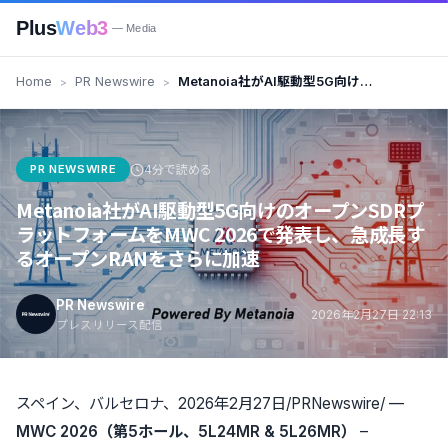
Plus
Web3
— Media
Home
PR Newswire
Metanoia社がAI駆動型5G向けの
オープンSDRプラットフォームを
MWC 2026で発表し、急成長す
るオープンRANをさらに加速
PR NEWSWIRE
4分で読める
Metanoia社がAI駆動型5G向けのオープンSDRプ
ラットフォームをMWC 2026で発表し、急成長す
るオープンRANをさらに加速
PR Newswire
2026年2月27日 22:13
プレスリリース配信
スペイン、バルセロナ、2026年2月27日/PRNewswire/ —
MWC 2026（第5ホール、5L24MR & 5L26MR）
–