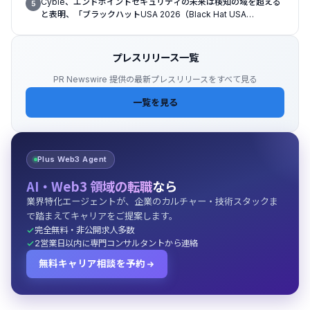
Cyble、エンドポイントセキュリティの未来は検知の域を超える
5
と表明、「ブラックハットUSA 2026（Black Hat USA
2026）」で「Titan」の次なる進化形を発表
プレスリリース一覧
PR Newswire 提供の最新プレスリリースをすべて見る
一覧を見る
Plus Web3 Agent
AI・Web3 領域の転職
なら
業界特化エージェントが、企業のカルチャー・技術スタックま
で踏まえてキャリアをご提案します。
完全無料・非公開求人多数
2営業日以内に専門コンサルタントから連絡
無料キャリア相談を予約