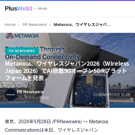
Plus
Web3
— Media
Home
PR Newswire
Metanoia、ワイヤレスジャパン
2026（Wireless Japan 2026）
でAI搭載5GオープンSDRプラット
フォームを発表
PR NEWSWIRE
3分で読める
Metanoia、ワイヤレスジャパン2026（Wireless
Japan 2026）でAI搭載5GオープンSDRプラット
フォームを発表
PR Newswire
2026年5月28日 15:48
プレスリリース配信
東京、2026年5月28日 /PRNewswire/ — Metanoia
Communicationsは本日、ワイヤレスジャパン