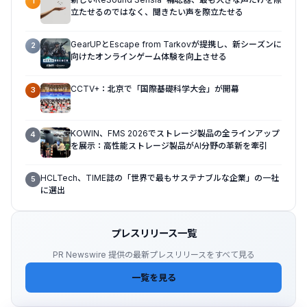
1
立たせるのではなく、聞きたい声を際立たせる
GearUPとEscape from Tarkovが提携し、新シーズンに
2
向けたオンラインゲーム体験を向上させる
CCTV+：北京で「国際基礎科学大会」が開幕
3
KOWIN、FMS 2026でストレージ製品の全ラインアップ
4
を展示：高性能ストレージ製品がAI分野の革新を牽引
HCLTech、TIME誌の「世界で最もサステナブルな企業」の一社
5
に選出
プレスリリース一覧
PR Newswire 提供の最新プレスリリースをすべて見る
一覧を見る