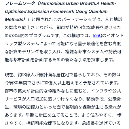
フレームワーク（Harmonious Urban Growth:A Health-
Optimised Expansion Framework Using Quantum
Methods）
」と題されたこのパートナーシップは、人と地球
の健康を向上させながら、都市が持続可能な成長を遂げるた
めの3年間のプログラムです。この構想では、
IonQ
のイオント
ラップ型システムによって可能になる量子最適化を含む高度
な計算モデリングを取り入れ、複雑な都市システムや持続可
能な都市計画を計画するための新たな手法を探求します。
現在、約13億人が無計画な居住地で暮らしており、その数は
今後30年間でさらに10億人以上増えると予想されています。
都市の拡大が計画的な枠組みなしに進むと、インフラや公共
サービスが人口増加に追いつけなくなり、移動手段、公衆衛
生、環境の回復力といった面で長期的な課題が生じる恐れが
あります。早期に計画を立てることで、より住みやすく、 歩
きやすく、持続可能な都市になります。急成長を遂げている