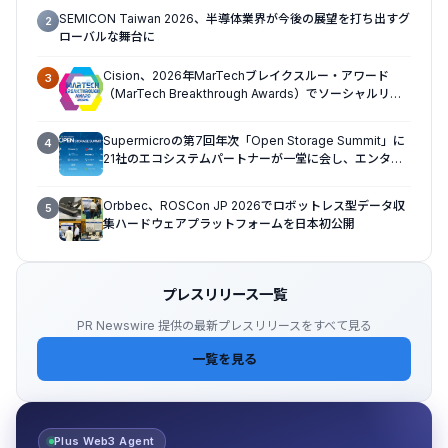
SEMICON Taiwan 2026、半導体業界が今後の展望を打ち出すグ
2
ローバルな舞台に
Cision、2026年MarTechブレイクスルー・アワード
3
（MarTech Breakthrough Awards）でソーシャルリス
ニング、プレスリリース配信、AEOの3部門を受賞
Supermicroの第7回年次「Open Storage Summit」に
4
21社のエコシステムパートナーが一堂に会し、エンター
プライズAIの大規模導入に関する実践的なガイダンスを
共有
Orbbec、ROSCon JP 2026でロボットレス型データ収
5
集ハードウェアプラットフォームを日本初公開
プレスリリース一覧
PR Newswire 提供の最新プレスリリースをすべて見る
一覧を見る
Plus Web3 Agent