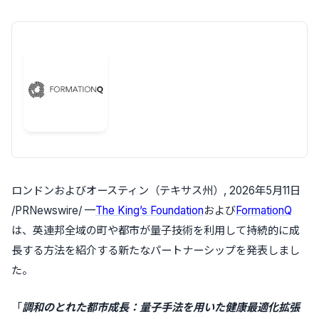
ロンドンおよびオースティン（テキサス州）
,
2026年5月11日
/PRNewswire/ —
The King’s Foundation
および
FormationQ
は、英連邦全域の町や都市が量子技術を利用して持続的に成
長する方法を紹介する新たなパートナーシップを発表しまし
た。
「
調和のとれた都市成長：量子手法を用いた健康最適化拡張