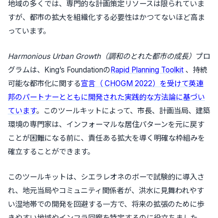
地域の多くでは、専門的な計画策定リソースは限られていま
すが、都市の拡大を組織化する必要性はかつてないほど高ま
っています。
Harmonious Urban Growth（調和のとれた都市の成長）
プロ
グラムは、King’s Foundationの
Rapid Planning Toolkit
、持続
可能な都市化に関する
宣言（
CHOGM 2022
）を受けて英連
邦のパートナーとともに開発された実践的な方法論に基づい
ています
。このツールキットによって、市長、計画当局、建築
環境の専門家は、インフォーマルな居住パターンを元に戻す
ことが困難になる前に、責任ある拡大を導く明確な枠組みを
確立することができます。
このツールキットは、シエラレオネのボーで試験的に導入さ
れ、地元当局やコミュニティ関係者が、洪水に見舞われやす
い湿地帯での開発を回避する一方で、将来の拡張のために歩
きやすい地域やインフラ回廊を特定するのに役立ちました。