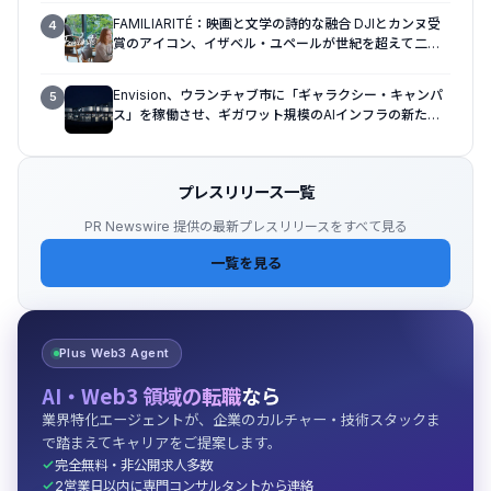
FAMILIARITÉ：映画と文学の詩的な融合 DJIとカンヌ受
4
賞のアイコン、イザベル・ユペールが世紀を超えて二人
の女性の声を再会させる — 全編Osmo Pocket 4Pで撮
影
Envision、ウランチャブ市に「ギャラクシー・キャンパ
5
ス」を稼働させ、ギガワット規模のAIインフラの新たな
モデルを確立
プレスリリース一覧
PR Newswire 提供の最新プレスリリースをすべて見る
一覧を見る
Plus Web3 Agent
AI・Web3 領域の転職
なら
業界特化エージェントが、企業のカルチャー・技術スタックま
で踏まえてキャリアをご提案します。
完全無料・非公開求人多数
2営業日以内に専門コンサルタントから連絡