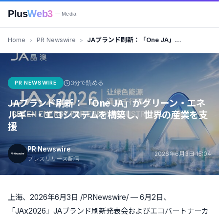
Plus
Web3
— Media
Home
PR Newswire
JAブランド刷新：「One JA」が
グリーン・エネルギー・エコシス
テムを構築し、世界の産業を支援
PR NEWSWIRE
3分で読める
JAブランド刷新：「One JA」がグリーン・エネ
ルギー・エコシステムを構築し、世界の産業を支
援
PR Newswire
2026年6月3日 15:04
プレスリリース配信
上海、2026年6月3日 /PRNewswire/ — 6月2日、
「JAx2026」JAブランド刷新発表会およびエコパートナーカ