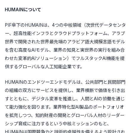
HUMAINについて
PIF傘下のHUMAINは、4つの中核領域（次世代データセンタ
ー、超高性能インフラとクラウドプラットフォーム、アラブ
世界で開発された世界最先端のアラビア語大規模言語モデル
を含む高度なAIモデル、業界の知見と実世界の実行を組み合
わせた変革的AIソリューション）でフルスタックAI機能を提
供するグローバルな人工知能企業です。
HUMAINのエンドツーエンドモデルは、公共部門と民間部門
の組織の双方にサービスを提供し、業界横断で価値を引き出
すとともに、デジタル変革を推進し、人間とAIの協働を通じ
て能力強化を図ります。業界特化型AI製品のポートフォリオ
を拡充しつつ、知的財産の開発とグローバル人材のリーダー
シップ育成に注力するという中核ミッションのもと、
HUMAINは国際競争力と技術的卓越性を備えるよう設計され