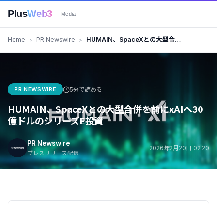
Plus
Web3
— Media
Home
PR Newswire
HUMAIN、SpaceXとの大型合併
を前にxAIへ30億ドルのシリーズ
E投資
PR NEWSWIRE
5分で読める
HUMAIN、SpaceXとの大型合併を前にxAIへ30
億ドルのシリーズE投資
PR Newswire
2026年2月20日 02:20
プレスリリース配信