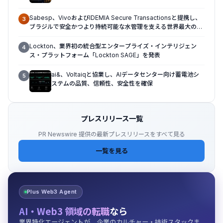
Sabesp、VivoおよびIDEMIA Secure Transactionsと提携し、
3
ブラジルで安全かつより持続可能な水管理を支える世界最大の
IoT構想を推進
Lockton、業界初の統合型エンタープライズ・インテリジェン
4
ス・プラットフォーム「Lockton SAGE」を発表
ai&、Voltaiqと協業し、AIデータセンター向け蓄電池シ
5
ステムの品質、信頼性、安全性を確保
プレスリリース一覧
PR Newswire 提供の最新プレスリリースをすべて見る
一覧を見る
Plus Web3 Agent
AI・Web3 領域の転職
なら
業界特化エージェントが、企業のカルチャー・技術スタックま