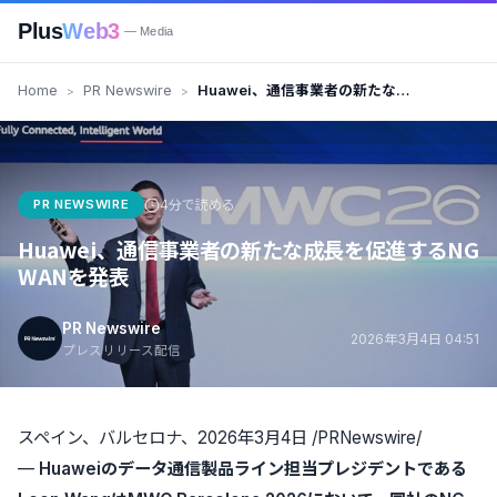
Plus
Web3
— Media
Home
PR Newswire
Huawei、通信事業者の新たな成
長を促進するNG WANを発表
PR NEWSWIRE
4分で読める
Huawei、通信事業者の新たな成長を促進するNG
WANを発表
PR Newswire
2026年3月4日 04:51
プレスリリース配信
スペイン、バルセロナ、2026年3月4日 /PRNewswire/
—
Huaweiのデータ通信製品ライン担当プレジデントである