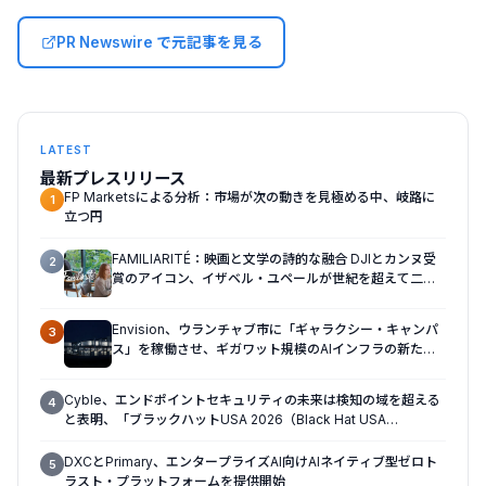
PR Newswire で元記事を見る
LATEST
最新プレスリリース
FP Marketsによる分析：市場が次の動きを見極める中、岐路に
1
立つ円
FAMILIARITÉ：映画と文学の詩的な融合 DJIとカンヌ受
2
賞のアイコン、イザベル・ユペールが世紀を超えて二人
の女性の声を再会させる — 全編Osmo Pocket 4Pで撮
影
Envision、ウランチャブ市に「ギャラクシー・キャンパ
3
ス」を稼働させ、ギガワット規模のAIインフラの新たな
モデルを確立
Cyble、エンドポイントセキュリティの未来は検知の域を超える
4
と表明、「ブラックハットUSA 2026（Black Hat USA
2026）」で「Titan」の次なる進化形を発表
DXCとPrimary、エンタープライズAI向けAIネイティブ型ゼロト
5
ラスト・プラットフォームを提供開始