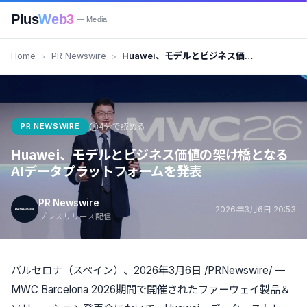
Plus
Web3
— Media
Home
PR Newswire
Huawei、モデルとビジネス価値
の架け橋となるAIデータプラット
フォームを発表
PR NEWSWIRE
4分で読める
Huawei、モデルとビジネス価値の架け橋となる
AIデータプラットフォームを発表
PR Newswire
2026年3月6日 20:53
プレスリリース配信
バルセロナ（スペイン）、2026年3月6日 /PRNewswire/ —
MWC Barcelona 2026期間で開催されたファーウェイ製品＆