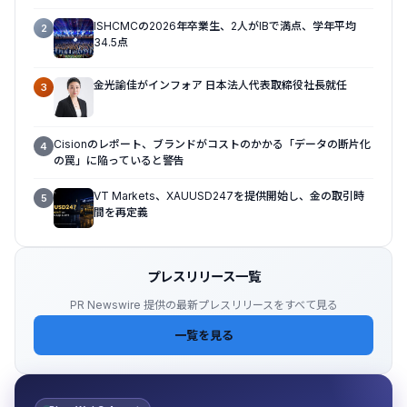
ISHCMCの2026年卒業生、2人がIBで満点、学年平均
2
34.5点
金光諭佳がインフォア 日本法人代表取締役社長就任
3
Cisionのレポート、ブランドがコストのかかる「データの断片化
4
の罠」に陥っていると警告
VT Markets、XAUUSD247を提供開始し、金の取引時
5
間を再定義
プレスリリース一覧
PR Newswire 提供の最新プレスリリースをすべて見る
一覧を見る