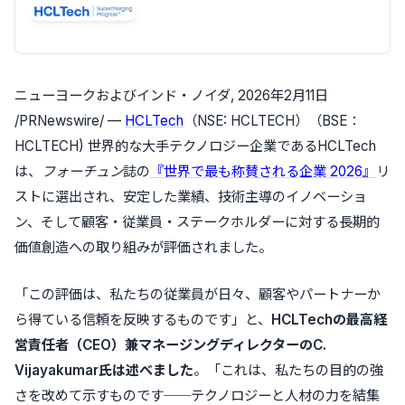
ニューヨークおよびインド・ノイダ
,
2026年2月11日
/PRNewswire/ —
HCLTech
（NSE: HCLTECH）（BSE：
HCLTECH) 世界的な大手テクノロジー企業であるHCLTech
は、
フォーチュン
誌の
『世界で最も称賛される企業 2026』
リ
ストに選出され、安定した業績、技術主導のイノベーショ
ン、そして顧客・従業員・ステークホルダーに対する長期的
価値創造への取り組みが評価されました。
「この評価は、私たちの従業員が日々、顧客やパートナーか
ら得ている信頼を反映するものです」と、
HCLTechの最高経
営責任者（CEO）兼マネージングディレクターのC.
Vijayakumar氏は述べました
。「これは、私たちの目的の強
さを改めて示すものです──テクノロジーと人材の力を結集