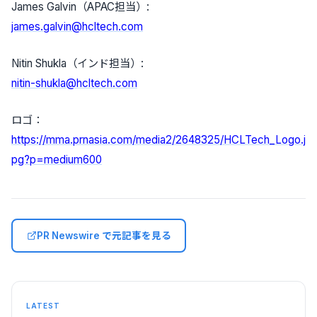
James Galvin（APAC担当）:
james.galvin@hcltech.com
Nitin Shukla（インド担当）:
nitin-shukla@hcltech.com
ロゴ：
https://mma.prnasia.com/media2/2648325/HCLTech_Logo.j
pg?p=medium600
PR Newswire で元記事を見る
LATEST