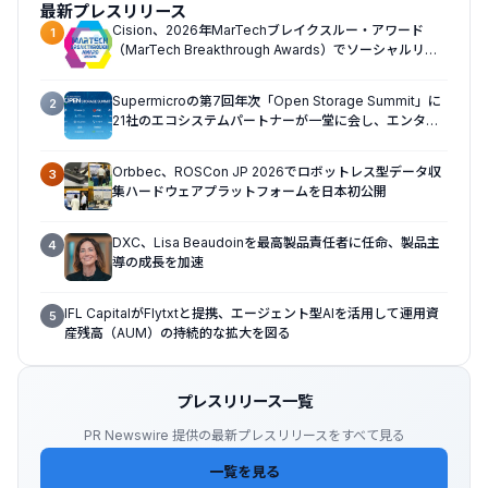
最新プレスリリース
Cision、2026年MarTechブレイクスルー・アワード
1
（MarTech Breakthrough Awards）でソーシャルリス
ニング、プレスリリース配信、AEOの3部門を受賞
Supermicroの第7回年次「Open Storage Summit」に
2
21社のエコシステムパートナーが一堂に会し、エンター
プライズAIの大規模導入に関する実践的なガイダンスを
共有
Orbbec、ROSCon JP 2026でロボットレス型データ収
3
集ハードウェアプラットフォームを日本初公開
DXC、Lisa Beaudoinを最高製品責任者に任命、製品主
4
導の成長を加速
IFL CapitalがFlytxtと提携、エージェント型AIを活用して運用資
5
産残高（AUM）の持続的な拡大を図る
プレスリリース一覧
PR Newswire 提供の最新プレスリリースをすべて見る
一覧を見る