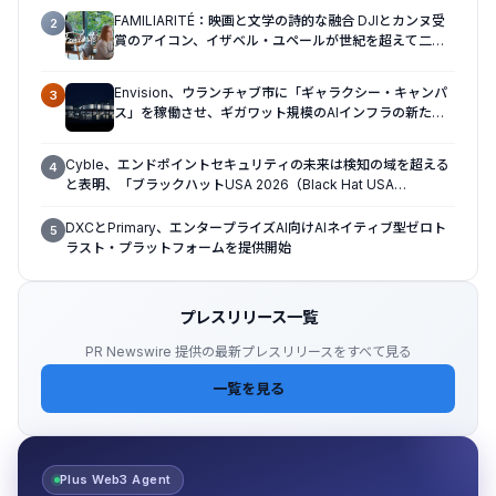
FAMILIARITÉ：映画と文学の詩的な融合 DJIとカンヌ受
2
賞のアイコン、イザベル・ユペールが世紀を超えて二人
の女性の声を再会させる — 全編Osmo Pocket 4Pで撮
影
Envision、ウランチャブ市に「ギャラクシー・キャンパ
3
ス」を稼働させ、ギガワット規模のAIインフラの新たな
モデルを確立
Cyble、エンドポイントセキュリティの未来は検知の域を超える
4
と表明、「ブラックハットUSA 2026（Black Hat USA
2026）」で「Titan」の次なる進化形を発表
DXCとPrimary、エンタープライズAI向けAIネイティブ型ゼロト
5
ラスト・プラットフォームを提供開始
プレスリリース一覧
PR Newswire 提供の最新プレスリリースをすべて見る
一覧を見る
Plus Web3 Agent