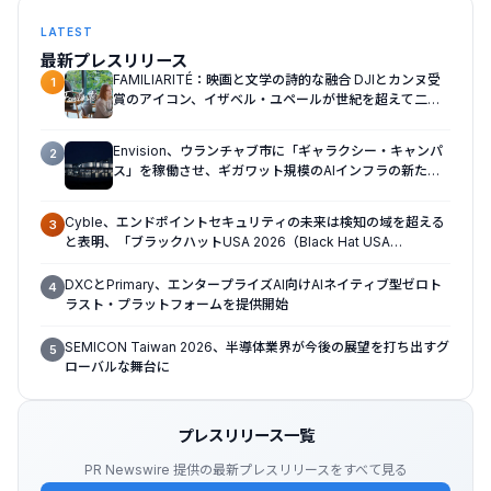
LATEST
最新プレスリリース
FAMILIARITÉ：映画と文学の詩的な融合 DJIとカンヌ受
1
賞のアイコン、イザベル・ユペールが世紀を超えて二人
の女性の声を再会させる — 全編Osmo Pocket 4Pで撮
影
Envision、ウランチャブ市に「ギャラクシー・キャンパ
2
ス」を稼働させ、ギガワット規模のAIインフラの新たな
モデルを確立
Cyble、エンドポイントセキュリティの未来は検知の域を超える
3
と表明、「ブラックハットUSA 2026（Black Hat USA
2026）」で「Titan」の次なる進化形を発表
DXCとPrimary、エンタープライズAI向けAIネイティブ型ゼロト
4
ラスト・プラットフォームを提供開始
SEMICON Taiwan 2026、半導体業界が今後の展望を打ち出すグ
5
ローバルな舞台に
プレスリリース一覧
PR Newswire 提供の最新プレスリリースをすべて見る