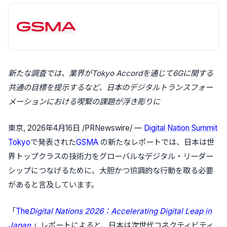
新たな調査では、業界がTokyo Accordを通じて6Gに関する
共通の目標を提示するなど、日本のデジタルトランスフォー
メーションにおける喫緊の課題が浮き彫りに
東京
,
2026年4月16日
/PRNewswire/ —
Digital Nation Summit
Tokyo
で発表された
GSMA
の新たなレポートでは、日本は世
界トップクラスの技術力をグローバルなデジタル・リーダー
シップにつなげるために、大胆かつ協調的な行動を取る必要
があると言及しています。
「
The
Digital Nations 2026：Accelerating Digital Leap in
Japan
」レポートによると、日本は次世代コネクティビティ