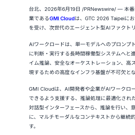
台北、
2026年6月19日 /PRNewswire/ —
本番
業である
GMI Cloud
は、GTC 2026 Taipe
を受け、次世代のエージェント型AIファクト
AIワークロードは、単一モデルへのプロンプ
に判断・実行する長時間稼働型システムへと
イム推論、安全なオーケストレーション、高ス
現するための高度なインフラ基盤が不可欠と
GMI
Cloudは、AI開発者や企業がAIワー
できるよう支援する、推論処理に最適化された
対話型インターフェースから、推論を行い、
に、マルチモーダルなコンテキストから継続
す。