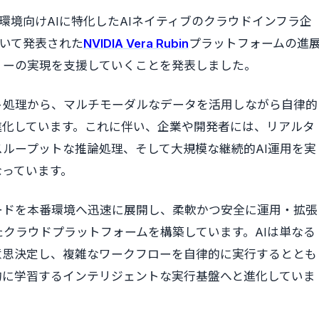
環境向けAIに特化したAIネイティブのクラウドインフラ企
iにおいて発表された
NVIDIA Vera Rubin
プラットフォームの進
リーの実現を支援していくことを発表しました。
ト処理から、マルチモーダルなデータを活用しながら自律的
進化しています。これに伴い、企業や開発者には、リアルタ
ループットな推論処理、そして大規模な継続的AI運用を実
なっています。
クロードを本番環境へ迅速に展開し、柔軟かつ安全に運用・拡張
クラウドプラットフォームを構築しています。AIは単なる
意思決定し、複雑なワークフローを自律的に実行するととも
的に学習するインテリジェントな実行基盤へと進化していま