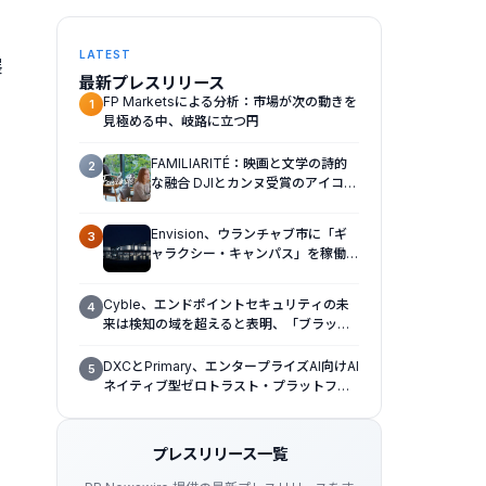
LATEST
展
最新プレスリリース
FP Marketsによる分析：市場が次の動きを
1
見極める中、岐路に立つ円
FAMILIARITÉ：映画と文学の詩的
2
な融合 DJIとカンヌ受賞のアイコ
ン、イザベル・ユペールが世紀を超
えて二人の女性の声を再会させる
Envision、ウランチャブ市に「ギ
3
— 全編Osmo Pocket 4Pで撮影
ャラクシー・キャンパス」を稼働さ
せ、ギガワット規模のAIインフラの
新たなモデルを確立
Cyble、エンドポイントセキュリティの未
4
来は検知の域を超えると表明、「ブラック
ハットUSA 2026（Black Hat USA
2026）」で「Titan」の次なる進化形を発
DXCとPrimary、エンタープライズAI向けAI
5
表
ネイティブ型ゼロトラスト・プラットフォ
ームを提供開始
プレスリリース一覧