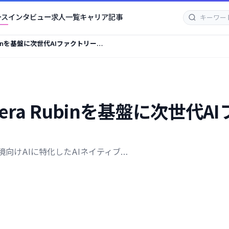
ース
インタビュー
求人一覧
キャリア記事
a Rubinを基盤に次世代AIファクトリーの
IA Vera Rubinを基盤に次
 本番環境向けAIに特化したAIネイティブ…