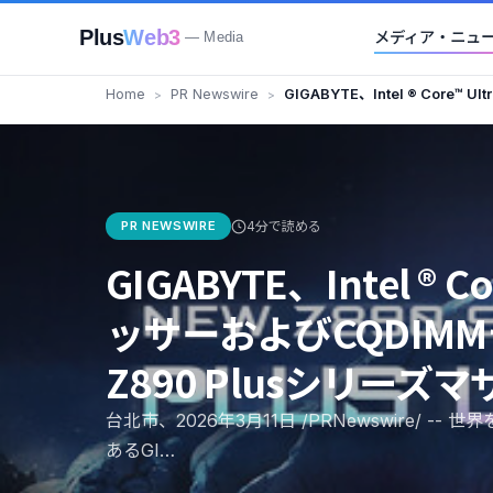
Plus
Web3
メディア・ニュ
— Media
Home
PR Newswire
GIGABYTE、Intel ® Core™ 
CQDIMMテクノロジーに対応した
を発表
PR NEWSWIRE
4分で読める
GIGABYTE、Intel ® C
ッサーおよびCQDIM
Z890 Plusシリー
台北市、2026年3月11日 /PRNewswire/ 
あるGI…