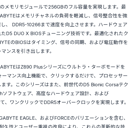
枚のメモリモジュールで256GBのフル容量を実現します。最
ABYTEはメモリチャネルの負荷を軽減し、信号整合性を強
、 DDR5-10266まで速度を向上させます。ハードウェア
れた
D5 DUO X
BIOSチューニング技術です。最適化された
BYTEのBIOSはタイミング、信号の同期、および電圧動作を
ーマンスを引き出します。
YTEはZ890 Plusシリーズにウルトラ・ターボモードを
フォーマンス向上機能で、クリックするだけで、プロセッサー
。このシリーズはまた、前世代のD5 Bionic Corsaテ
ch
ソフトウェア、高度なハードウェア設計、および
合わせて、ワンクリックでDDR5オーバークロックを実現します
GIGABYTE EAGLE、およびFORCEのバリエーションを含む
された耐久性とユーザー重視の改良により、これらの革新的な技