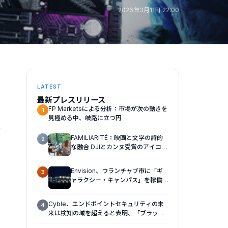
2026年3月11日 22:00
LATEST
最新プレスリリース
FP Marketsによる分析：市場が次の動きを
1
見極める中、岐路に立つ円
性
FAMILIARITÉ：映画と文学の詩的
2
な融合 DJIとカンヌ受賞のアイコ
ン、イザベル・ユペールが世紀を超
えて二人の女性の声を再会させる
Envision、ウランチャブ市に「ギ
3
— 全編Osmo Pocket 4Pで撮影
ャラクシー・キャンパス」を稼働さ
せ、ギガワット規模のAIインフラの
新たなモデルを確立
Cyble、エンドポイントセキュリティの未
4
来は検知の域を超えると表明、「ブラック
ハットUSA 2026（Black Hat USA