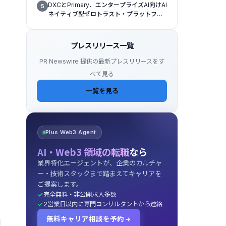
2026）」で「Titan」の次なる進化形を発
DXCとPrimary、エンタープライズAI向けAI
5
表
ネイティブ型ゼロトラスト・プラットフォ
ームを提供開始
プレスリリース一覧
PR Newswire 提供の最新プレスリリースをす
べて見る
一覧を見る
Plus Web3 Agent
AI・Web3 領域の転職
なら
業界特化エージェントが、企業のカルチャ
ー・技術スタックまで踏まえてキャリアを
ご提案します。
完全無料・非公開求人多数
2営業日以内に専門コンサルタントから連絡
無料キャリア相談を予約
M