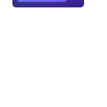
ク
ク
。
、