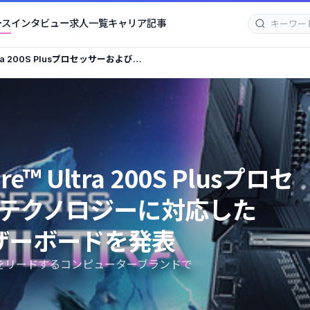
ース
インタビュー
求人一覧
キャリア記事
Ultra 200S Plusプロセッサーおよび
Z890 Plusシリーズマザーボード
ore™ Ultra 200S Plusプロセ
Mテクノロジーに対応した
ズマザーボードを発表
-- 世界をリードするコンピューターブランドで