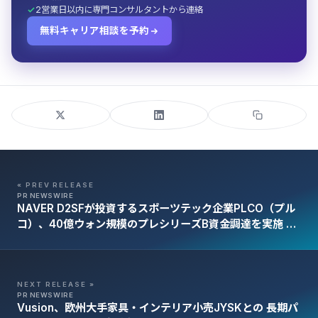
2営業日以内に専門コンサルタントから連絡
無料キャリア相談を予約
« PREV RELEASE
PR NEWSWIRE
NAVER D2SFが投資するスポーツテック企業PLCO（プル
コ）、40億ウォン規模のプレシリーズB資金調達を実施 …
「グローバル展開を加速」
NEXT RELEASE »
PR NEWSWIRE
Vusion、欧州大手家具・インテリア小売JYSKとの 長期パ