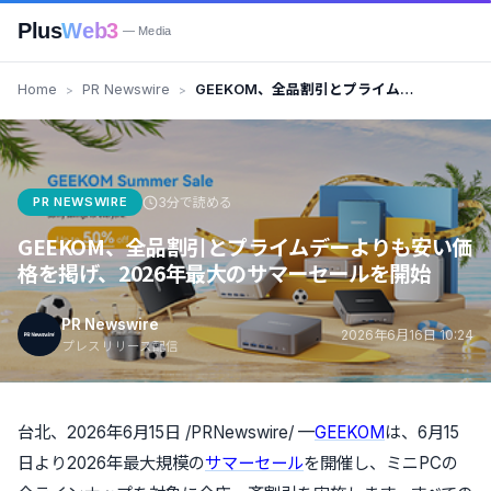
Plus
Web3
— Media
Home
PR Newswire
GEEKOM、全品割引とプライムデ
ーよりも安い価格を掲げ、2026
年最大のサマーセールを開始
PR NEWSWIRE
3分で読める
GEEKOM、全品割引とプライムデーよりも安い価
格を掲げ、2026年最大のサマーセールを開始
PR Newswire
2026年6月16日 10:24
プレスリリース配信
台北、2026年6月15日 /PRNewswire/ —
GEEKOM
は、6月15
日より2026年最大規模の
サマーセール
を開催し、ミニPCの