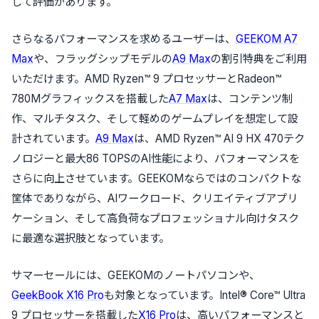
して評価があります。
さらなるパフォーマンスを求めるユーザーは、
GEEKOM A7
Max
や、フラッグシップモデルの
A9 Max
の割引特典をご利用
いただけます。AMD Ryzen™ 9 プロセッサーとRadeon™
780Mグラフィックスを搭載した
A7 Max
は、コンテンツ制
作、マルチタスク、そして軽めのゲームプレイを想定して設
計されています。
A9 Max
は、AMD Ryzen™ AI 9 HX 470テク
ノロジーと最大86 TOPSのAI性能により、パフォーマンスを
さらに向上させています。GEEKOMならではのコンパクトな
筐体でありながら、AIワークロード、クリエイティブアプリ
ケーション、そして高負荷なプロフェッショナル向けタスク
に最適な選択肢となっています。
サマーセールには、GEEKOMのノートパソコンや、
GeekBook X16 Pro
も対象となっています。Intel® Core™ Ultra
9 プロセッサーを搭載した
X16 Pro
は、高いパフォーマンスと