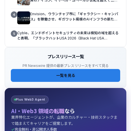
賞のアイコン、イザベル・ユペールが世紀を超えて二人
の女性の声を再会させる — 全編Osmo Pocket 4Pで撮
影
Envision、ウランチャブ市に「ギャラクシー・キャンパ
4
ス」を稼働させ、ギガワット規模のAIインフラの新たな
モデルを確立
Cyble、エンドポイントセキュリティの未来は検知の域を超える
5
と表明、「ブラックハットUSA 2026（Black Hat USA
2026）」で「Titan」の次なる進化形を発表
プレスリリース一覧
PR Newswire 提供の最新プレスリリースをすべて見る
一覧を見る
Plus Web3 Agent
AI・Web3 領域の転職
なら
業界特化エージェントが、企業のカルチャー・技術スタックま
で踏まえてキャリアをご提案します。
完全無料・非公開求人多数