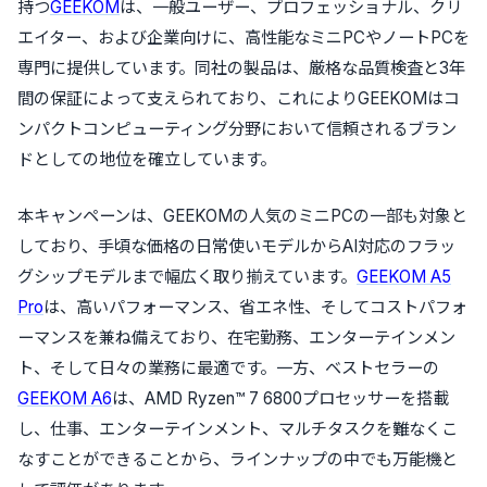
持つ
GEEKOM
は、一般ユーザー、プロフェッショナル、クリ
エイター、および企業向けに、高性能なミニPCやノートPCを
専門に提供しています。同社の製品は、厳格な品質検査と3年
間の保証によって支えられており、これによりGEEKOMはコ
ンパクトコンピューティング分野において信頼されるブラン
ドとしての地位を確立しています。
本キャンペーンは、GEEKOMの人気のミニPCの一部も対象と
しており、手頃な価格の日常使いモデルからAI対応のフラッ
グシップモデルまで幅広く取り揃えています。
GEEKOM A5
Pro
は、高いパフォーマンス、省エネ性、そしてコストパフォ
ーマンスを兼ね備えており、在宅勤務、エンターテインメン
ト、そして日々の業務に最適です。一方、ベストセラーの
GEEKOM A6
は、AMD Ryzen™ 7 6800プロセッサーを搭載
し、仕事、エンターテインメント、マルチタスクを難なくこ
なすことができることから、ラインナップの中でも万能機と