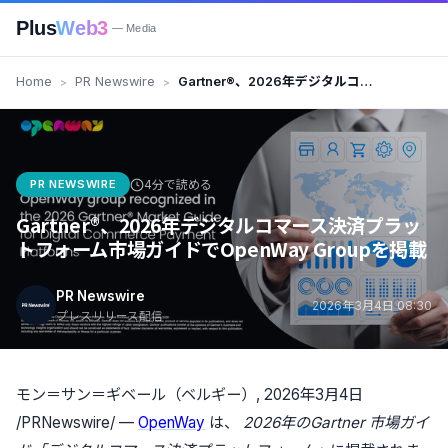
Plus
Web3
— Media
Home
PR Newswire
Gartner®、2026年デジタルコマ
ース決済プラットフォーム市場ガ
イドでOpenWay Groupを掲載
PR NEWSWIRE
4分で読める
Gartner®、2026年デジタルコマース決済プラッ
トフォーム市場ガイドでOpenWay Groupを掲載
PR Newswire
2026年3月4日 08:30
プレスリリース配信
モン＝サン＝ギベール（ベルギー）
,
2026年3月4日
/PRNewswire/ —
OpenWay
は、
2026年のGartner
市場ガイ