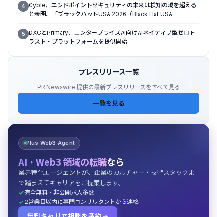
Cyble、エンドポイントセキュリティの未来は検知の域を超える
4
と表明、「ブラックハットUSA 2026（Black Hat USA
2026）」で「Titan」の次なる進化形を発表
DXCとPrimary、エンタープライズAI向けAIネイティブ型ゼロト
5
ラスト・プラットフォームを提供開始
プレスリリース一覧
PR Newswire 提供の最新プレスリリースをすべて見る
一覧を見る
Plus Web3 Agent
AI・Web3 領域の転職
なら
業界特化エージェントが、企業のカルチャー・技術スタックま
で踏まえてキャリアをご提案します。
完全無料・非公開求人多数
2営業日以内に専門コンサルタントから連絡
無料キャリア相談を予約