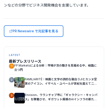
ンなどの分野でビジネス開発機会を支援しています。
PR Newswire で元記事を見る
LATEST
最新プレスリリース
FP Marketsによる分析：市場が次の動きを見極める中、岐路に
1
立つ円
FAMILIARITÉ：映画と文学の詩的な融合 DJIとカンヌ受
2
賞のアイコン、イザベル・ユペールが世紀を超えて二人
の女性の声を再会させる — 全編Osmo Pocket 4Pで撮
影
Envision、ウランチャブ市に「ギャラクシー・キャンパ
3
ス」を稼働させ、ギガワット規模のAIインフラの新たな
モデルを確立