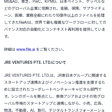
MS&AD、東芝、PwC、KPMG、日本ペイント、ケッペルな
どのグローバル企業に信頼され、金融、保険、サプライチェ
ーン、医療、業務全般にわたり10億件以上のファイルを処理
してきたfileAIは、世界で最も複雑なワークフローに対してガ
バナンス対応の自動化とコンテキスト再利用を提供していま
す。
詳細は
www.file.ai
をご覧ください。
JRE VENTURES PTE. LTD.について
JRE VENTURES PTE. LTD.は、JR東日本グループに関連する
スタートアップ連携およびイノベーション推進を支援するた
めに設立されたコーポレートベンチャーキャピタル部門で
す。シンガポールを拠点とし、東南アジアおよびその他グロ
ーバル市場のスタートアップと連携しながら、小売、広告、
物流、不動産、AI、旅行、デジタルトランスフォーメーショ