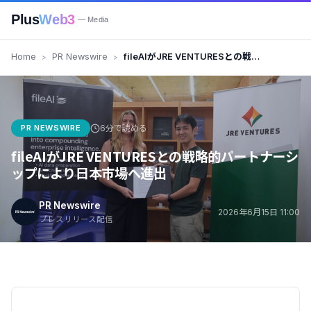
Plus
Web3
— Media
Home
PR Newswire
fileAIがJRE VENTURESとの戦略
的パートナーシップにより日本市
場へ進出
PR NEWSWIRE
6分で読める
fileAIがJRE VENTURESとの戦略的パートナーシ
ップにより日本市場へ進出
PR Newswire
2026年6月15日 11:00
プレスリリース配信