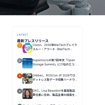
LATEST
最新プレスリリース
Cision、2026年MarTechブレイク
1
スルー・アワード（MarTech
Breakthrough Awards）でソーシ
ャルリスニング、プレスリリース配
Supermicroの第7回年次「Open
2
信、AEOの3部門を受賞
Storage Summit」に21社のエコシ
ステムパートナーが一堂に会し、エ
ンタープライズAIの大規模導入に関
Orbbec、ROSCon JP 2026でロ
3
する実践的なガイダンスを共有
ボットレス型データ収集ハードウェ
アプラットフォームを日本初公開
DXC、Lisa Beaudoinを最高製品
4
責任者に任命、製品主導の成長を加
速