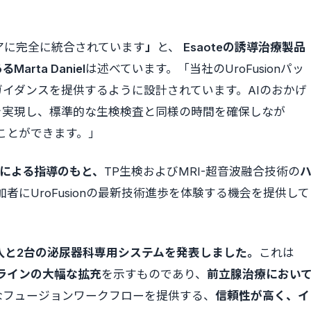
トウェアに完全に統合されています
」
と、
Esaoteの誘導治療製品
ta Daniel
は述べています。「当社のUroFusionパッ
イダンスを提供するように設計されています。AIのおかげ
を実現し、標準的な生検検査と同様の時間を確保しなが
ことができます。」
による指導のもと、
TP生検およびMRI-超音波融合技術の
者にUroFusionの最新技術進歩を体験する機会を提供して
の導入と2台の泌尿器科専用システムを発表しました。
これは
GTS) ラインの大幅な拡充
を示すものであり、
前立腺治療におい
なフュージョンワークフローを提供する、
信頼性が高く、イ