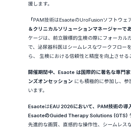
援します。
「
PAM技術はEsaoteのUroFusionソフ
＆クリニカルソリューションマネージャーであるMar
ケージは、前立腺標的生検の際にフォーカルガ
で、泌尿器科医はシームレスなワークフロー
ら、 生検における信頼性と精度を向上させる
開催期間中、Esaote
は国際的に著名な専門家
ンズオンセッション
にも積極的に参加し、参加
います。
Esaote
は
EAU 2026において、PAM技術
EsaoteのGuided Therapy Solutions (
先進的な画質、直感的な操作性、シームレス