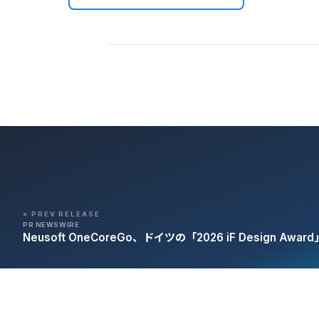
« PREV RELEASE
PR NEWSWIRE
Neusoft OneCoreGo、ドイツの「2026 iF Design Awa