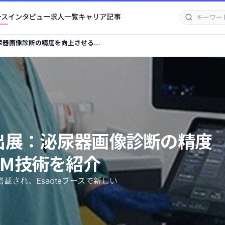
ース
インタビュー
求人一覧
キャリア記事
：泌尿器画像診断の精度を向上させる独
26に出展：泌尿器画像診断の精度
AM技術を紹介
nに搭載され、Esaoteブースで新しい