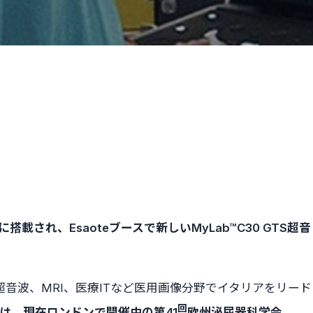
tionに搭載され、Esaoteブースで新しいMyLab™C30 GTS超音
/ — 超音波、MRI、医療ITなど医用画像分野でイタリアをリード
回
は、現在ロンドンで開催中の第41
欧州泌尿器科学会