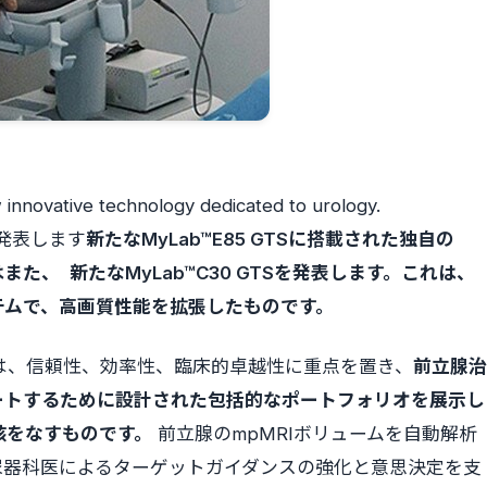
innovative technology dedicated to urology.
発表します
新たなMyLab™E85 GTSに搭載された独自の
teはまた、
新たなMyLab™C30 GTSを発表します。これは、
テムで、高画質性能を拡張したものです。
16）は、信頼性、効率性、臨床的卓越性に重点を置き、
前立腺治
ートするために設計された包括的なポートフォリオを展示し
核をなすものです。
前立腺のmpMRIボリュームを自動解析
尿器科医によるターゲットガイダンスの強化と意思決定を支