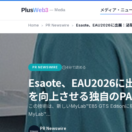
Plus
Web3
メディア・ニュ
— Media
Home
PR Newswire
Esaote、EAU2026に出展
自のPAM技術を紹介
PR NEWSWIRE
4分で読める
Esaote、EAU20
を向上させる独自のP
この技術は、新しいMyLab™E85 GTS Editio
MyLab™…
PR Newswire