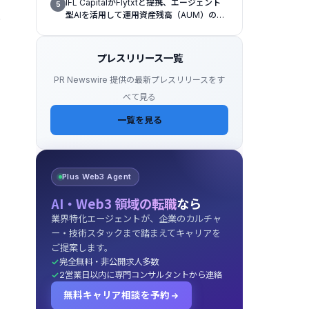
IFL CapitalがFlytxtと提携、エージェント
5
型AIを活用して運用資産残高（AUM）の持
き
続的な拡大を図る
プレスリリース一覧
PR Newswire 提供の最新プレスリリースをす
べて見る
一覧を見る
Plus Web3 Agent
AI・Web3 領域の転職
なら
業界特化エージェントが、企業のカルチャ
ー・技術スタックまで踏まえてキャリアを
ご提案します。
完全無料・非公開求人多数
2営業日以内に専門コンサルタントから連絡
無料キャリア相談を予約