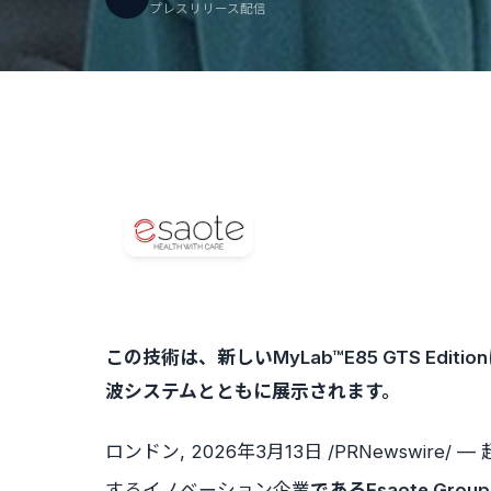
プレスリリース配信
この技術は、
新しいMyLab™E85 GTS Edi
波システムとともに展示されます。
ロンドン
,
2026年3月13日
/PRNewswire
するイノベーション企業
である
Esaote Group