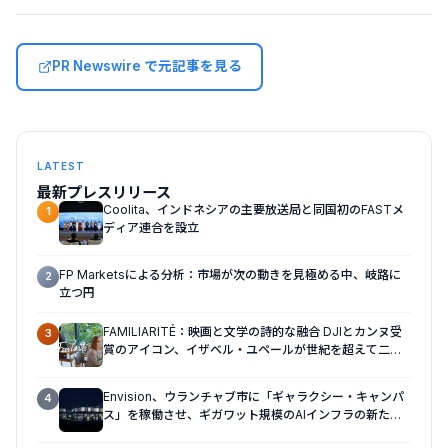
PR Newswire で元記事を見る
LATEST
最新プレスリリース
Coolita、インドネシアの主要放送局と同国初のFASTメ
1
ディア連合を設立
FP Marketsによる分析：市場が次の動きを見極める中、岐路に
2
立つ円
FAMILIARITÉ：映画と文学の詩的な融合 DJIとカンヌ受
3
賞のアイコン、イザベル・ユペールが世紀を超えて二人
の女性の声を再会させる — 全編Osmo Pocket 4Pで撮
影
Envision、ウランチャブ市に「ギャラクシー・キャンパ
4
ス」を稼働させ、ギガワット規模のAIインフラの新たな
モデルを確立