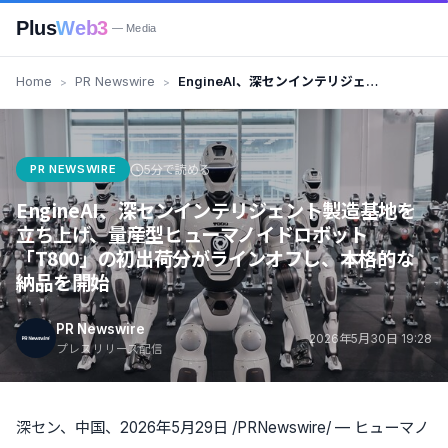
Plus
Web3
— Media
Home
PR Newswire
EngineAI、深センインテリジェ
ント製造基地を立ち上げ、量産型
ヒューマノイドロボット
「T800」の初出荷分がラインオ
フし、本格的な納品を開始
PR NEWSWIRE
5分で読める
EngineAI、深センインテリジェント製造基地を
立ち上げ、量産型ヒューマノイドロボット
「T800」の初出荷分がラインオフし、本格的な
納品を開始
PR Newswire
2026年5月30日 19:28
プレスリリース配信
深セン、中国、2026年5月29日 /PRNewswire/ — ヒューマノ