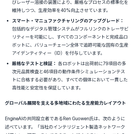
びレーザー溶接の装置により、厳格なプロセスの標準化を
維持しつつ、生産効率を40%向上させています。
スマート・マニュファクチャリングのアップグレード：
包括的なデジタル管理システムがフルリンクのトレーサビ
リティーを可能にし、すべてのコンポーネントと完成品ロ
ボットに、バリューチェーン全体で追跡可能な固有の生産
アイデンティティー（ID）を付与しています。
厳格なテストと検証：
各ロボットは出荷前に79項目の多
次元品質検査と46項目の動作条件シミュレーションテス
トに合格する必要があり、すべての個体において一貫した
高性能と安定性を保証しています。
グローバル展開を支える多地域にわたる生産能力レイアウト
EngineAIの共同設立者であるRen Guowen氏は、次のように
述べています。「当社のインテリジェント製造ネットワーク