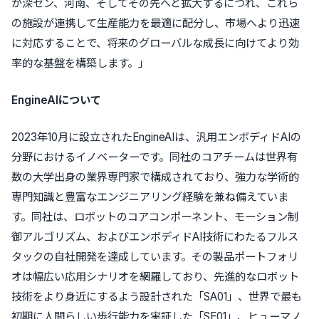
が深セン、河南、そしてその先へと拡大するにつれ、これら
の施設が連携して生産能力を最適に配分し、市場へより迅速
に対応することで、将来のグローバルな成長に向けてより効
率的な基盤を構築します。」
EngineAIについて
2023年10月に設立されたEngineAIは、汎用エンボディドAIの
分野におけるイノベーターです。同社のコアチームは世界有
数の大学出身の業界専門家で構成されており、強力な学術的
専門知識と豊富なエンジニアリング経験を兼ね備えていま
す。同社は、ロボットのコアコンポーネント、モーション制
御アルゴリズム、およびエンボディドAI技術にわたるフルス
タックの自社開発を達成しています。その製品ポートフォリ
オは幅広い応用シナリオを網羅しており、先進的なロボット
技術をより身近にするよう設計された「SA01」、世界で最も
初期に人間らしい歩行能力を実証した「SE01」、ヒューマノ