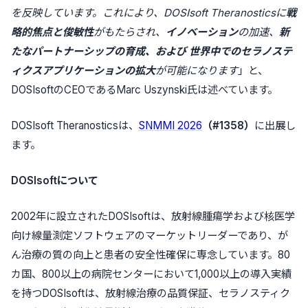
を反映しています。
これにより、
DOSIsoft Theranosticsに
戦
略的焦点と俊敏性
がもたらされ、
イノベーション
の加速、
新
たなパートナーシップの育成、および
世界中でのセラノステ
ィクスアプリケーションの拡大
が可能になります
」と、
DOSIsoftのCEOであるMarc Uszynski氏は述べています。
DOSIsoft Theranosticsは、
SNMMI 2026
（#1358）
に出展し
ます。
DOSIsoftについて
2002年に設立されたDOSIsoftは、放射線腫瘍学および核医学
向け線量測定ソフトウェアのマーケットリーダーであり、が
ん治療の質の向上と患者の安全性確保に専念しています。80
カ国、800以上の病院センターにおいて1,000以上の導入実績
を持つDOSIsoftは、放射線治療の品質保証、セラノスティク