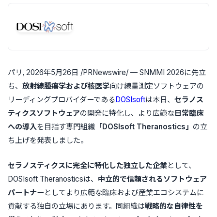
パリ
,
2026年5月26日
/PRNewswire/ — SNMMI 2026に先立
ち、
放射線腫瘍学および核医学
向け線量測定ソフトウェアの
リーディングプロバイダーである
DOSIsoft
は本日、
セラノス
ティクスソフトウェア
の開発に特化し、より広範な
日常臨床
への導入
を目指す専門組織
「DOSIsoft Theranostics」
の立
ち上げを発表しました。
セラノスティクスに完全に特化した独立した企業
として、
DOSIsoft Theranosticsは、
中立的で信頼されるソフトウェア
パートナー
としてより広範な臨床および産業エコシステムに
貢献する独自の立場にあります。同組織は
戦略的な自律性を