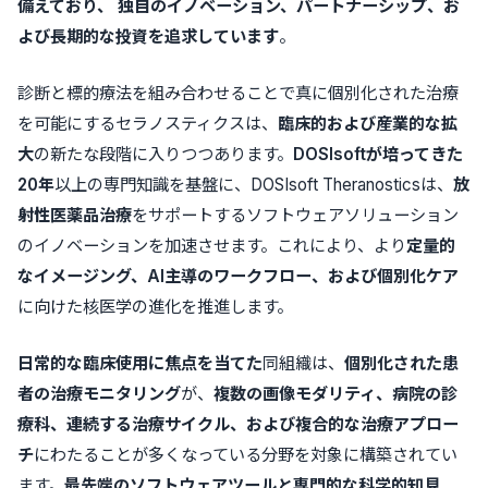
備えており、
独自のイノベーション、パートナーシップ、お
よび長期的な投資を追求しています
。
診断と標的療法を組み合わせることで真に個別化された治療
を可能にするセラノスティクスは、
臨床的および産業的な拡
大
の新たな段階に入りつつあります。
DOSIsoftが培ってきた
20年
以上の専門知識を基盤に、DOSIsoft Theranosticsは、
放
射性医薬品治療
をサポートするソフトウェアソリューション
のイノベーションを加速させます。これにより、より
定量的
なイメージング、AI主導のワークフロー、および個別化ケア
に向けた核医学の進化を推進します。
日常的な臨床使用に焦点を当てた
同組織は、
個別化された患
者の治療モニタリング
が、
複数の画像モダリティ、病院の診
療科、連続する治療サイクル、および複合的な治療アプロー
チ
にわたることが多くなっている分野を対象に構築されてい
ます。
最先端のソフトウェアツールと専門的な科学的知見