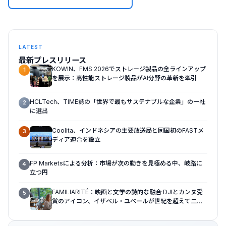
LATEST
最新プレスリリース
KOWIN、FMS 2026でストレージ製品の全ラインアップ
1
を展示：高性能ストレージ製品がAI分野の革新を牽引
HCLTech、TIME誌の「世界で最もサステナブルな企業」の一社
2
に選出
Coolita、インドネシアの主要放送局と同国初のFASTメ
3
ディア連合を設立
FP Marketsによる分析：市場が次の動きを見極める中、岐路に
4
立つ円
FAMILIARITÉ：映画と文学の詩的な融合 DJIとカンヌ受
5
賞のアイコン、イザベル・ユペールが世紀を超えて二人
の女性の声を再会させる — 全編Osmo Pocket 4Pで撮
影