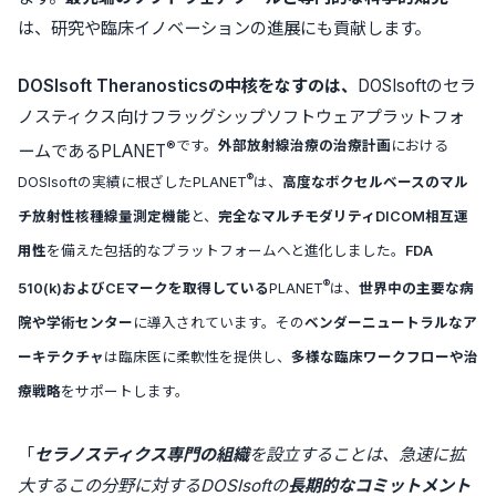
は、研究や臨床イノベーションの進展にも貢献します。
DOSIsoft Theranosticsの中核をなすのは、
DOSIsoftのセラ
ノスティクス向けフラッグシップソフトウェアプラットフォ
®です。
外部放射線治療の治療計画
における
ームであるPLANET
®
DOSIsoftの実績に根ざしたPLANET
は、
高度なボクセルベースのマル
チ放射性核種線量測定機能
と、
完全なマルチモダリティDICOM相互運
用性
を備えた包括的なプラットフォームへと進化しました。
FDA
®
510(k)およびCEマークを取得している
PLANET
は、
世界中の主要な病
院や学術センター
に導入されています。その
ベンダーニュートラルなア
ーキテクチャ
は臨床医に柔軟性を提供し、
多様な臨床ワークフローや治
療戦略
をサポートします。
「
セラノスティクス専門の組織
を設立することは、急速に拡
大するこの分野に対するDOSIsoftの
長期的なコミットメント